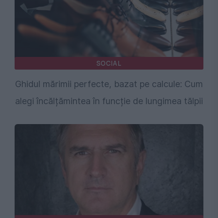
SOCIAL
Ghidul mărimii perfecte, bazat pe calcule: Cum
alegi încălțămintea în funcție de lungimea tălpii