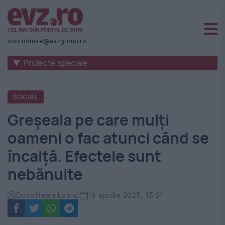
Știri
naționale
coordonare@evzgroup.ro
și
▼ Proiecte speciale
internaționale
|
SOCIAL
România
Greșeala pe care mulți
-
oameni o fac atunci când se
Evenimentul
încalță. Efectele sunt
Zilei
nebănuite
Dosofteea Lainici
19 aprilie 2025, 15:21