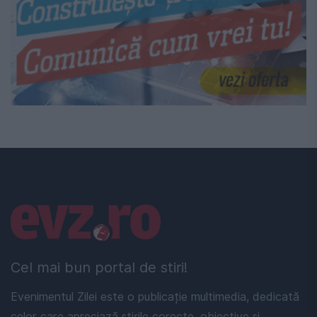
Linkuri utile
Cel mai bun portal de stiri!
Evenimentul Zilei este o publicație multimedia, dedicată
celor care apreciază știrile corecte, obiective și