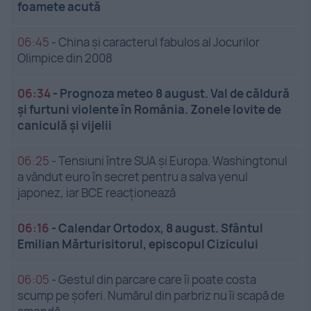
foamete acută
06:45
-
China și caracterul fabulos al Jocurilor
Olimpice din 2008
06:34
-
Prognoza meteo 8 august. Val de căldură
și furtuni violente în România. Zonele lovite de
caniculă și vijelii
06:25
-
Tensiuni între SUA și Europa. Washingtonul
a vândut euro în secret pentru a salva yenul
japonez, iar BCE reacționează
06:16
-
Calendar Ortodox, 8 august. Sfântul
Emilian Mărturisitorul, episcopul Cizicului
06:05
-
Gestul din parcare care îi poate costa
scump pe șoferi. Numărul din parbriz nu îi scapă de