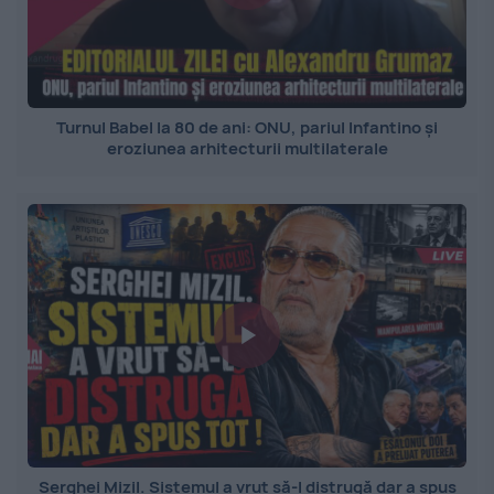
Turnul Babel la 80 de ani: ONU, pariul Infantino și
eroziunea arhitecturii multilaterale
Serghei Mizil. Sistemul a vrut să-l distrugă dar a spus