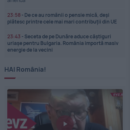
amendă
23:58
-
De ce au românii o pensie mică, deși
plătesc printre cele mai mari contribuții din UE
23:43
-
Seceta de pe Dunăre aduce câștiguri
uriașe pentru Bulgaria. România importă masiv
energie de la vecini
HAI România!