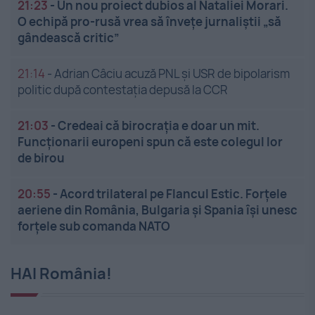
21:23
-
Un nou proiect dubios al Nataliei Morari.
O echipă pro-rusă vrea să înveţe jurnaliştii „să
gândească critic”
21:14
-
Adrian Câciu acuză PNL și USR de bipolarism
politic după contestația depusă la CCR
21:03
-
Credeai că birocrația e doar un mit.
Funcționarii europeni spun că este colegul lor
de birou
20:55
-
Acord trilateral pe Flancul Estic. Forțele
aeriene din România, Bulgaria și Spania își unesc
forțele sub comanda NATO
HAI România!