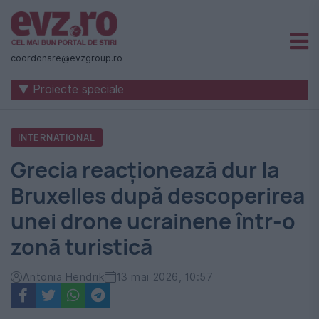
Știri
naționale
coordonare@evzgroup.ro
și
▼ Proiecte speciale
internaționale
|
INTERNATIONAL
România
Grecia reacționează dur la
-
Bruxelles după descoperirea
Evenimentul
unei drone ucrainene într-o
Zilei
zonă turistică
Antonia Hendrik
13 mai 2026, 10:57