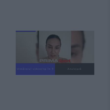
Următorul videoclip în 4
Anulează