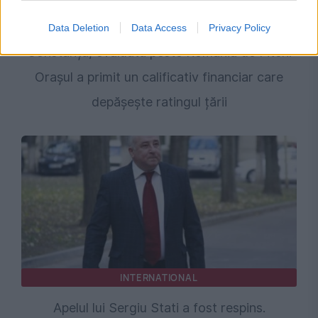
ECONOMIE
Data Deletion
Data Access
Privacy Policy
Constanța, evaluată peste România de Fitch.
Orașul a primit un calificativ financiar care
depășește ratingul țării
INTERNATIONAL
Apelul lui Sergiu Stati a fost respins.