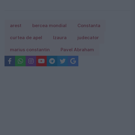
arest
bercea mondial
Constanta
curtea de apel
Izaura
judecator
marius constantin
Pavel Abraham