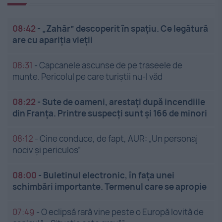
08:42
-
„Zahăr” descoperit în spațiu. Ce legătură
are cu apariția vieții
08:31
-
Capcanele ascunse de pe traseele de
munte. Pericolul pe care turiștii nu-l văd
08:22
-
Sute de oameni, arestați după incendiile
din Franța. Printre suspecți sunt și 166 de minori
08:12
-
Cine conduce, de fapt, AUR: „Un personaj
nociv și periculos”
08:00
-
Buletinul electronic, în fața unei
schimbări importante. Termenul care se apropie
07:49
-
O eclipsă rară vine peste o Europă lovită de