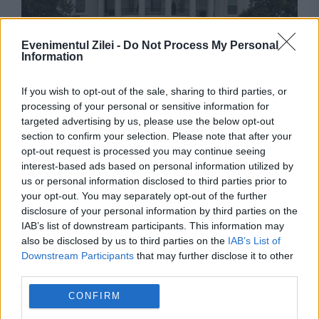
Evenimentul Zilei -
Do Not Process My Personal
Information
INTERNATIONAL
If you wish to opt-out of the sale, sharing to third parties, or
processing of your personal or sensitive information for
Lovitură pentru Donald Trump: Construcția
targeted advertising by us, please use the below opt-out
section to confirm your selection. Please note that after your
uriașei săli de bal de la Casa Albă a fost
opt-out request is processed you may continue seeing
blocată în instanță
interest-based ads based on personal information utilized by
us or personal information disclosed to third parties prior to
your opt-out. You may separately opt-out of the further
disclosure of your personal information by third parties on the
IAB’s list of downstream participants. This information may
also be disclosed by us to third parties on the
IAB’s List of
Downstream Participants
that may further disclose it to other
third parties.
CONFIRM