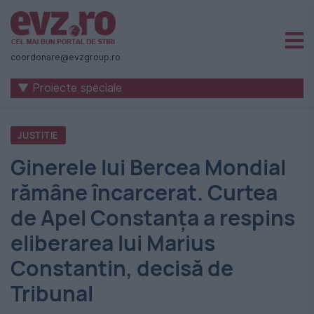
Știri
naționale
coordonare@evzgroup.ro
și
▼ Proiecte speciale
internaționale
|
JUSTITIE
România
Ginerele lui Bercea Mondial
-
rămâne încarcerat. Curtea
Evenimentul
de Apel Constanţa a respins
Zilei
eliberarea lui Marius
Constantin, decisă de
Tribunal