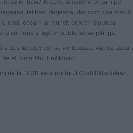
um să iei bani? Ai ceva la cap? Vrei bani pe
egeaba! Iei bani degeaba, dar cum zice statul,
r-o lună, dacă n-ai muncit deloc?” Spunea
ntru că Popa a ieșit în public să se plângă.
 S-a dus la televizor să vorbească. Vai, ce supăr
 de el, l-am făcut milionar.”
ani de la FCSB este portarul Cristi Bălgrădean.