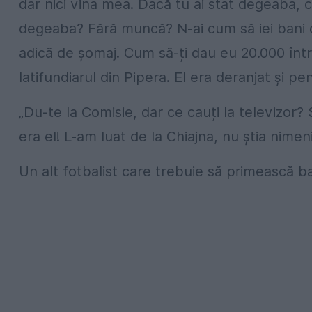
dar nici vina mea. Dacă tu ai stat degeaba, c
degeaba? Fără muncă? N-ai cum să iei bani d
adică de șomaj. Cum să-ți dau eu 20.000 înt
latifundiarul din Pipera. El era deranjat și pe
„Du-te la Comisie, dar ce cauți la televizor?
era el! L-am luat de la Chiajna, nu știa nimeni
Un alt fotbalist care trebuie să primească b