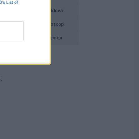
B’s List of
Moldova
Horoscop
Vremea
.