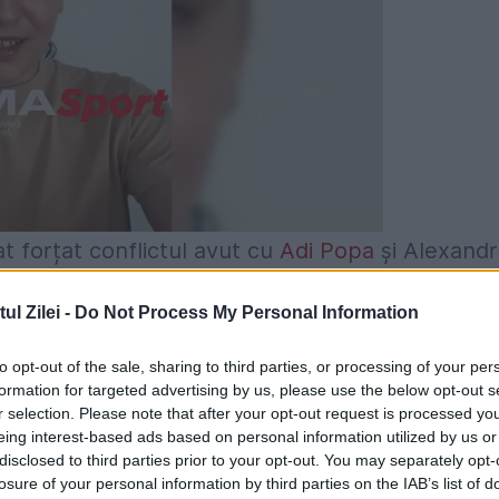
at forțat conflictul avut cu
Adi Popa
și Alexandr
baliști ai „roș-albaștrilor”. Aceștia dăduseră clu
l Zilei -
Do Not Process My Personal Information
maj
. Decizia a fost luată anul trecut, din cauza
 mai peste tot în lume de pandemia de
to opt-out of the sale, sharing to third parties, or processing of your per
formation for targeted advertising by us, please use the below opt-out s
uro, Alexandru Stan a primit 22.500 de euro.
r selection. Please note that after your opt-out request is processed y
eing interest-based ads based on personal information utilized by us or
e la FCSB, dacă nu plătea
disclosed to third parties prior to your opt-out. You may separately opt-
losure of your personal information by third parties on the IAB’s list of