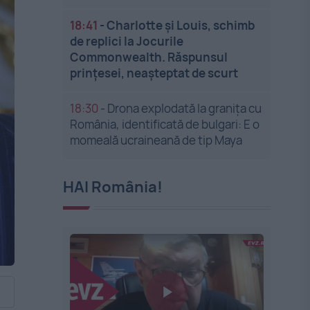
18:41
-
Charlotte și Louis, schimb
de replici la Jocurile
Commonwealth. Răspunsul
prințesei, neașteptat de scurt
18:30
-
Drona explodată la granița cu
România, identificată de bulgari: E o
momeală ucraineană de tip Maya
HAI România!