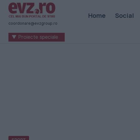
Știri
Home
Social
naționale
coordonare@evzgroup.ro
și
▼ Proiecte speciale
internaționale
|
România
-
Evenimentul
Zilei