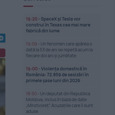
19:20
-
SpaceX și Tesla vor
construi în Texas cea mai mare
fabrică din lume
19:09
-
Un fenomen care apărea o
dată la 53 de ani se repetă acum la
fiecare doi ani și jumătate
19:00
-
Violența domestică în
România: 72.859 de sesizări în
primele șase luni din 2026
18:50
-
Un deputat din Republica
Moldova, inclus în baza de date
„Mirotvoreț”. Acuzațiile care îi sunt
aduse