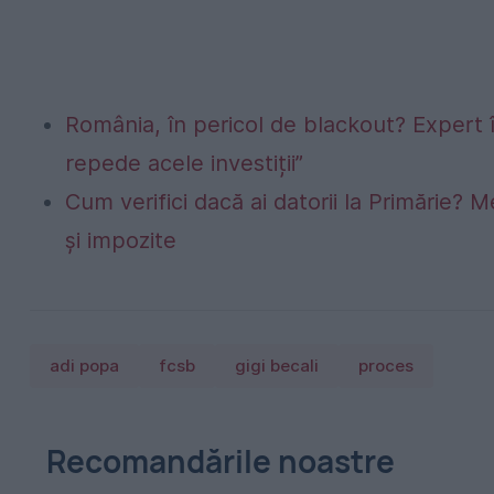
România, în pericol de blackout? Expert 
repede acele investiții”
Cum verifici dacă ai datorii la Primărie? M
și impozite
adi popa
fcsb
gigi becali
proces
Recomandările noastre