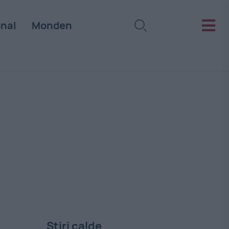
onal
Monden
Stiri calde