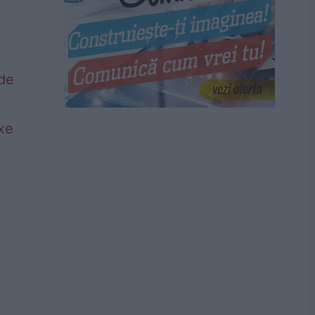
 de
axe