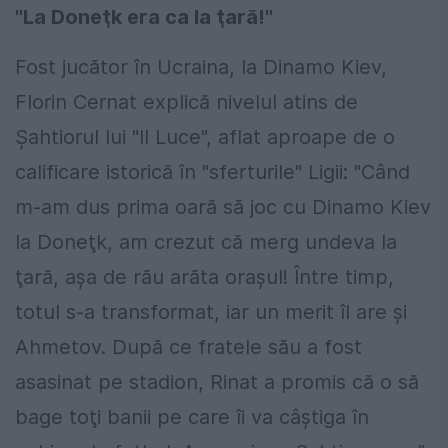
"La Doneţk era ca la ţară!"
Fost jucător în Ucraina, la Dinamo Kiev,
Florin Cernat explică nivelul atins de
Şahtiorul lui "Il Luce", aflat aproape de o
calificare istorică în "sferturile" Ligii: "Când
m-am dus prima oară să joc cu Dinamo Kiev
la Doneţk, am crezut că merg undeva la
ţară, aşa de rău arăta oraşul! Între timp,
totul s-a transformat, iar un merit îl are şi
Ahmetov. După ce fratele său a fost
asasinat pe stadion, Rinat a promis că o să
bage toţi banii pe care îi va câştiga în