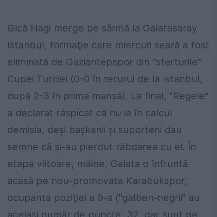
Gică Hagi merge pe sârmă la Galatasaray
Istanbul, formaţie care miercuri seară a fost
eliminată de Gaziantepspor din "sferturile"
Cupei Turciei (0-0 în returul de la Istanbul,
după 2-3 în prima manşă). La final, "Regele"
a declarat răspicat că nu ia în calcul
demisia, deşi başkanii şi suporterii dau
semne că şi-au pierdut răbdarea cu el. În
etapa viitoare, mâine, Galata o înfruntă
acasă pe nou-promovata Karabukspor,
ocupanta poziţiei a 9-a ("galben-negrii" au
acelaşi număr de puncte, 32, dar sunt pe