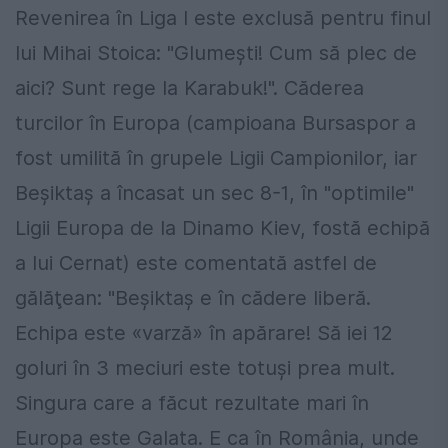
Revenirea în Liga I este exclusă pentru finul
lui Mihai Stoica: "Glumeşti! Cum să plec de
aici? Sunt rege la Karabuk!". Căderea
turcilor în Europa (campioana Bursaspor a
fost umilită în grupele Ligii Campionilor, iar
Beşiktaş a încasat un sec 8-1, în "optimile"
Ligii Europa de la Dinamo Kiev, fostă echipă
a lui Cernat) este comentată astfel de
gălăţean: "Beşiktaş e în cădere liberă.
Echipa este «varză» în apărare! Să iei 12
goluri în 3 meciuri este totuşi prea mult.
Singura care a făcut rezultate mari în
Europa este Galata. E ca în România, unde