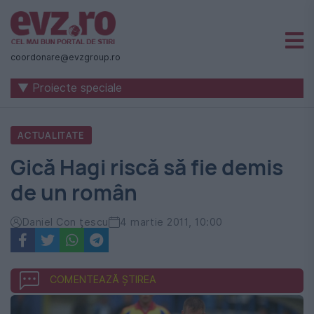
Știri
naționale
coordonare@evzgroup.ro
și
▼ Proiecte speciale
internaționale
|
ACTUALITATE
România
Gică Hagi riscă să fie demis
-
de un român
Evenimentul
Zilei
Daniel Con ţescu
4 martie 2011, 10:00
COMENTEAZĂ ȘTIREA