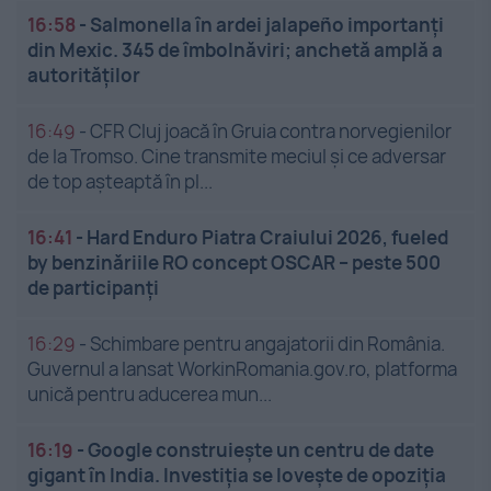
16:58
-
Salmonella în ardei jalapeño importanți
din Mexic. 345 de îmbolnăviri; anchetă amplă a
autorităților
16:49
-
CFR Cluj joacă în Gruia contra norvegienilor
de la Tromso. Cine transmite meciul și ce adversar
de top așteaptă în pl...
16:41
-
Hard Enduro Piatra Craiului 2026, fueled
by benzinăriile RO concept OSCAR – peste 500
de participanți
16:29
-
Schimbare pentru angajatorii din România.
Guvernul a lansat WorkinRomania.gov.ro, platforma
unică pentru aducerea mun...
16:19
-
Google construiește un centru de date
gigant în India. Investiția se lovește de opoziția