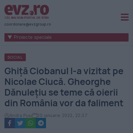
Știri
naționale
coordonare@evzgroup.ro
și
▼ Proiecte speciale
internaționale
|
SOCIAL
România
Ghiță Ciobanul l-a vizitat pe
-
Nicolae Ciucă. Gheorghe
Evenimentul
Dănulețiu se teme că oierii
Zilei
din România vor da faliment
Andra Puiu
20 ianuarie 2023, 22:37