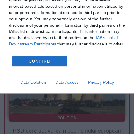
opt-out request is processed you may continue seeing
interest-based ads based on personal information utilized by
POLITICA
us or personal information disclosed to third parties prior to
your opt-out. You may separately opt-out of the further
Ultimatum de la Guvern pentru primari. Sute
disclosure of your personal information by third parties on the
IAB’s list of downstream participants. This information may
de localități riscă să rămână fără bani din
also be disclosed by us to third parties on the
IAB’s List of
cauza Ghiseul.ro
Downstream Participants
that may further disclose it to other
third parties.
CONFIRM
Data Deletion
Data Access
Privacy Policy
POLITICA
PSD cere activarea mecanismului european