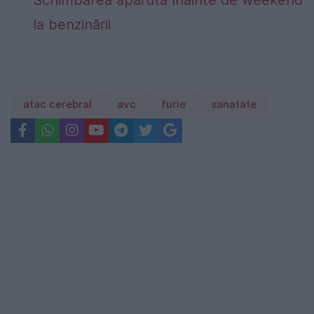
la benzinării
atac cerebral
avc
furie
sanatate