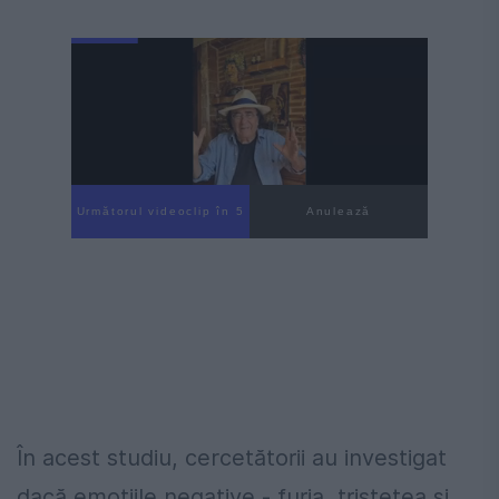
Următorul videoclip în 4
Anulează
În acest studiu, cercetătorii au investigat
dacă emoțiile negative - furia, tristețea și