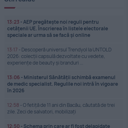
13:23
-
AEP pregătește noi reguli pentru
cetățenii UE. Înscrierea în listele electorale
speciale ar urma să se facă și online
13:17
-
Descoperă universul Trendyol la UNTOLD
2026: colecții capsulă dezvoltate cu vedete,
experiențe de beauty și branduri ...
13:06
-
Ministerul Sănătății schimbă examenul
de medic specialist. Regulile noi intră în vigoare
în 2026
12:58
-
O fetiță de 11 ani din Bacău, căutată de trei
zile. Zeci de salvatori, mobilizați
12:50
-
Schema prin care ar fi fost delapidate