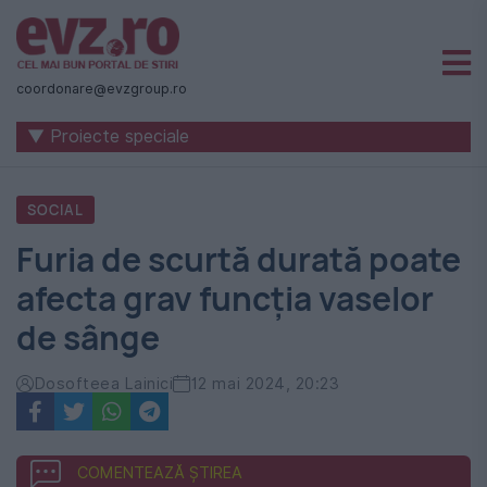
Știri
naționale
coordonare@evzgroup.ro
și
▼ Proiecte speciale
internaționale
|
SOCIAL
România
Furia de scurtă durată poate
-
afecta grav funcția vaselor
Evenimentul
de sânge
Zilei
Dosofteea Lainici
12 mai 2024, 20:23
COMENTEAZĂ ȘTIREA