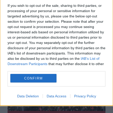
If you wish to opt-out of the sale, sharing to third parties, or
processing of your personal or sensitive information for
targeted advertising by us, please use the below opt-out
section to confirm your selection. Please note that after your
INTERNATIONAL
opt-out request is processed you may continue seeing
interest-based ads based on personal information utilized by
Când va fi înmormântat Ali Khamenei. Zeci de
us or personal information disclosed to third parties prior to
mii de oameni participă la procesiunea
your opt-out. You may separately opt-out of the further
disclosure of your personal information by third parties on the
funerară din Irak
IAB’s list of downstream participants. This information may
also be disclosed by us to third parties on the
IAB’s List of
Downstream Participants
that may further disclose it to other
third parties.
CONFIRM
Data Deletion
Data Access
Privacy Policy