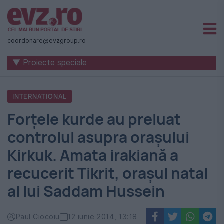
Știri
naționale
coordonare@evzgroup.ro
și
▼ Proiecte speciale
internaționale
|
INTERNATIONAL
România
Forțele kurde au preluat
-
controlul asupra orașului
Evenimentul
Kirkuk. Amata irakiană a
Zilei
recucerit Tikrit, orașul natal
al lui Saddam Hussein
Paul Ciocoiu
12 iunie 2014, 13:18