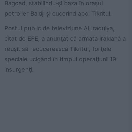
Bagdad, stabilindu-şi baza în oraşul
petrolier Baidji şi cucerind apoi Tikritul.
Postul public de televiziune Al Iraquiya,
citat de EFE, a anunţat că armata irakiană a
reuşit să recucerească Tikritul, forţele
speciale ucigând în timpul operaţiunii 19
insurgenţi.