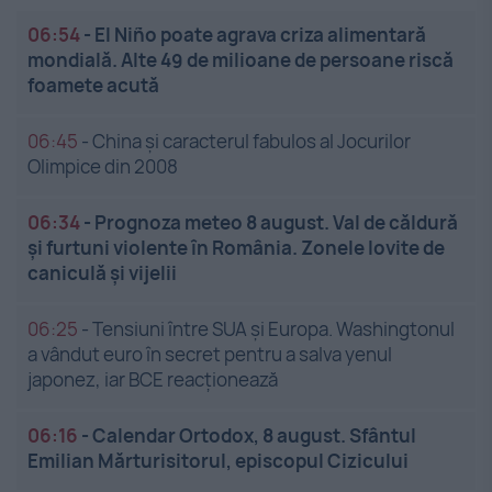
06:54
-
El Niño poate agrava criza alimentară
mondială. Alte 49 de milioane de persoane riscă
foamete acută
06:45
-
China și caracterul fabulos al Jocurilor
Olimpice din 2008
06:34
-
Prognoza meteo 8 august. Val de căldură
și furtuni violente în România. Zonele lovite de
caniculă și vijelii
06:25
-
Tensiuni între SUA și Europa. Washingtonul
a vândut euro în secret pentru a salva yenul
japonez, iar BCE reacționează
06:16
-
Calendar Ortodox, 8 august. Sfântul
Emilian Mărturisitorul, episcopul Cizicului