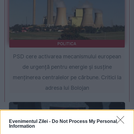
POLITICA
PSD cere activarea mecanismului european
de urgență pentru energie și susține
menținerea centralelor pe cărbune. Critici la
adresa lui Bolojan
Evenimentul Zilei -
Do Not Process My Personal
Information