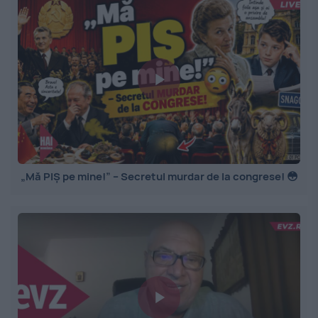
„Mă PIȘ pe mine!” – Secretul murdar de la congrese! 😳