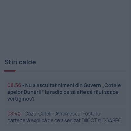
Stiri calde
08:56
-
Nu a ascultat nimeni din Guvern „Cotele
apelor Dunării” la radio ca să afle că râul scade
vertiginos?
08:49
-
Cazul Cătălin Avramescu. Fosta lui
parteneră explică de ce a sesizat DIICOT și DGASPC