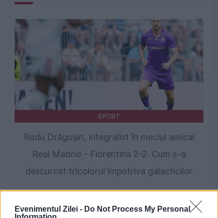
SPORT
Radu Drăgușin, integralist în meciul amical
Real Madrid - Fiorentina 2-2. Cum s-a
descurcat tricolorul împotriva galacticilor
Evenimentul Zilei -
Do Not Process My Personal
Information