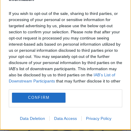
If you wish to opt-out of the sale, sharing to third parties, or
processing of your personal or sensitive information for
targeted advertising by us, please use the below opt-out
section to confirm your selection. Please note that after your
opt-out request is processed you may continue seeing
SPORT
interest-based ads based on personal information utilized by
us or personal information disclosed to third parties prior to
Inter Milano dă lovitura pe piața
your opt-out. You may separately opt-out of the further
disclosure of your personal information by third parties on the
sponsorizărilor: Contract record pentru
IAB’s list of downstream participants. This information may
also be disclosed by us to third parties on the
IAB’s List of
mânecile tricoului cu gigantul BBVA
Downstream Participants
that may further disclose it to other
third parties.
CONFIRM
Data Deletion
Data Access
Privacy Policy