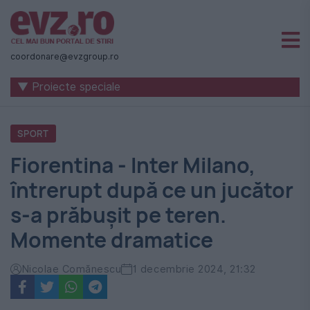
Știri
naționale
coordonare@evzgroup.ro
și
▼ Proiecte speciale
internaționale
|
SPORT
România
Fiorentina - Inter Milano,
-
întrerupt după ce un jucător
Evenimentul
s-a prăbușit pe teren.
Zilei
Momente dramatice
Nicolae Comănescu
1 decembrie 2024, 21:32