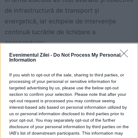
de infrastructură de transport și
energetică, iar echipele de intervenție
continuă lucrările de lichidare a
consecințelor.
Evenimentul Zilei -
Do Not Process My Personal
Cum verifici dacă ai datorii la Primărie?
Information
Metoda prin care afli online dacă ai
If you wish to opt-out of the sale, sharing to third parties, or
restanțe la taxe și impozite
processing of your personal or sensitive information for
targeted advertising by us, please use the below opt-out
Regula pe care mulți români din
section to confirm your selection. Please note that after your
opt-out request is processed you may continue seeing
străinătate nu o cunosc despre
interest-based ads based on personal information utilized by
contribuțiile la pensie
us or personal information disclosed to third parties prior to
your opt-out. You may separately opt-out of the further
disclosure of your personal information by third parties on the
IAB’s list of downstream participants. This information may