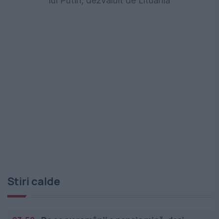
lui Putin, dezvăluit de Lituania
Stiri calde