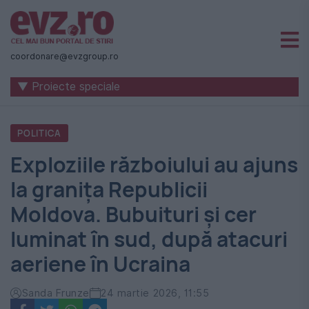
Știri
naționale
coordonare@evzgroup.ro
și
▼ Proiecte speciale
internaționale
|
POLITICA
România
Exploziile războiului au ajuns
-
la granița Republicii
Evenimentul
Moldova. Bubuituri și cer
Zilei
luminat în sud, după atacuri
aeriene în Ucraina
Sanda Frunze
24 martie 2026, 11:55