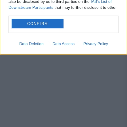
also be disclosed by us to third parties on the
IAB’s List of
Downstream Participants
that may further disclose it to other
atac
granita
republica moldova
Sud
third parties.
ucraina
CONFIRM
Data Deletion
Data Access
Privacy Policy