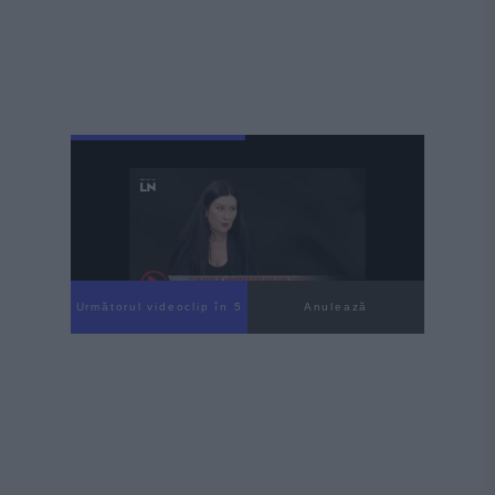
Următorul videoclip în 3
Anulează