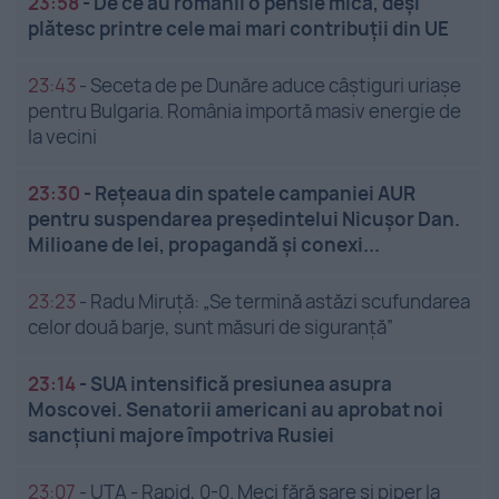
23:58
-
De ce au românii o pensie mică, deși
plătesc printre cele mai mari contribuții din UE
23:43
-
Seceta de pe Dunăre aduce câștiguri uriașe
pentru Bulgaria. România importă masiv energie de
la vecini
23:30
-
Rețeaua din spatele campaniei AUR
pentru suspendarea președintelui Nicușor Dan.
Milioane de lei, propagandă și conexi...
23:23
-
Radu Miruță: „Se termină astăzi scufundarea
celor două barje, sunt măsuri de siguranţă”
23:14
-
SUA intensifică presiunea asupra
Moscovei. Senatorii americani au aprobat noi
sancțiuni majore împotriva Rusiei
23:07
-
UTA - Rapid, 0-0. Meci fără sare și piper la