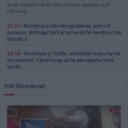
Arad. Gazdele rămân fără victorie, oaspeții sunt
neînvinși
22:57
-
România evită retrogradarea, potrivit
surselor. Ratingul țării ar urma să fie menținut de
Moody’s
22:48
-
Rovinieta și TollRo, schimbări importante
din toamnă. Când încep să fie percepute noile
tarife
HAI România!