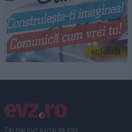
Linkuri utile
Cel mai bun portal de stiri!