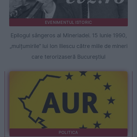
EVENIMENTUL ISTORIC
Epilogul sângeros al Mineriadei. 15 Iunie 1990,
„mulțumirile” lui Ion Iliescu către miile de mineri
care terorizaseră Bucureștiul
POLITICA