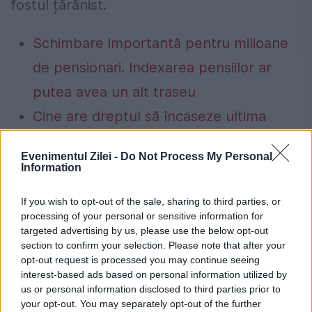
fostul țărănist.
Schimbare importantă pentru milioane
de pensionari. Indexarea pensiilor ar
putea avea un alt traseu
Cine are dreptul să încaseze ultima
pensie? Actele necesare. Termenul legal
Evenimentul Zilei -
Do Not Process My Personal
de depunere a cererii
Information
If you wish to opt-out of the sale, sharing to third parties, or
processing of your personal or sensitive information for
targeted advertising by us, please use the below opt-out
evz play
Ion Iliescu
Ion ratiu
section to confirm your selection. Please note that after your
opt-out request is processed you may continue seeing
istoria secreta
revolutie 1989
interest-based ads based on personal information utilized by
us or personal information disclosed to third parties prior to
your opt-out. You may separately opt-out of the further