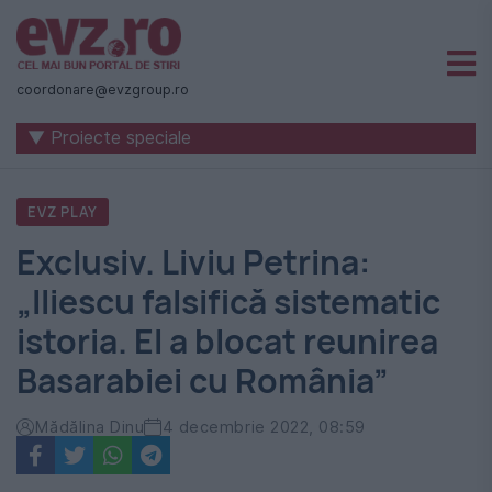
Știri
naționale
coordonare@evzgroup.ro
și
▼ Proiecte speciale
internaționale
|
EVZ PLAY
România
Exclusiv. Liviu Petrina:
-
„Iliescu falsifică sistematic
Evenimentul
istoria. El a blocat reunirea
Zilei
Basarabiei cu România”
Mădălina Dinu
4 decembrie 2022, 08:59