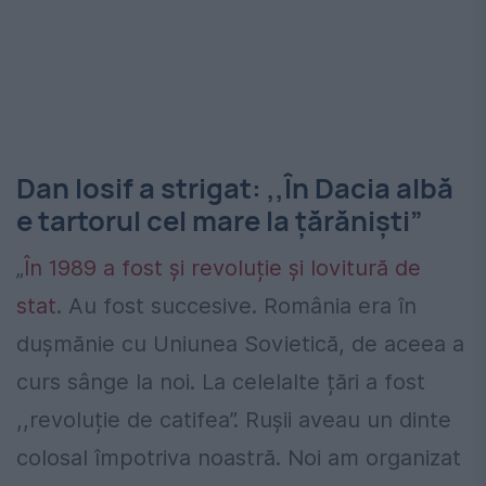
Dan Iosif a strigat: ,,În Dacia albă
e tartorul cel mare la țărăniști”
„
În 1989 a fost și revoluție și lovitură de
stat
. Au fost succesive. România era în
dușmănie cu Uniunea Sovietică, de aceea a
curs sânge la noi. La celelalte țări a fost
,,revoluție de catifea”. Rușii aveau un dinte
colosal împotriva noastră. Noi am organizat