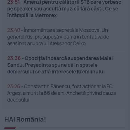
23:51
-
Amenzi pentru călătorii STB care vorbesc
pe speaker sau ascultă muzică fără căști. Ce se
întâmplă la Metrorex
23:40
-
Înmormântare secretă la Moscova: Un
general rus, presupusă victimă în tentativa de
asasinat asupra lui Aleksandr Ceiko
23:36
-
Opoziția încearcă suspendarea Maiei
Sandu. Președinta spune că în spatele
demersului se află interesele Kremlinului
23:26
-
Constantin Pănescu, fost acționar la FC
Argeș, a murit la 66 de ani. Anchetă privind cauza
decesului
HAI România!