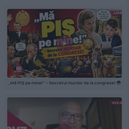
„Mă PIȘ pe mine!” – Secretul murdar de la congrese! 😳