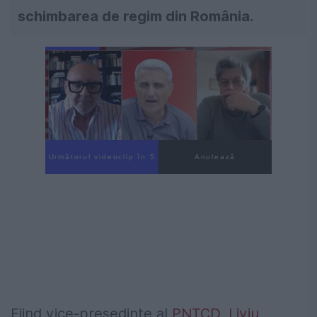
schimbarea de regim din România.
Următorul videoclip în 4
Anulează
Fiind vice-președinte al
PNȚCD, Liviu