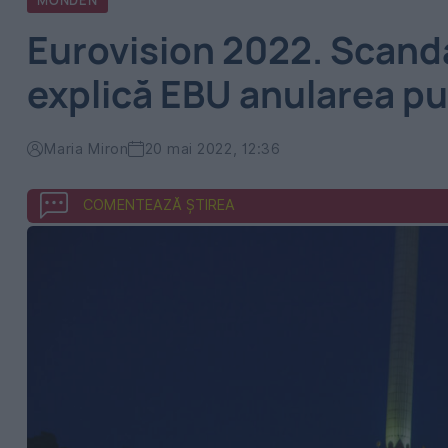
MONDEN
Eurovision 2022. Scand
explică EBU anularea p
Maria Miron
20 mai 2022, 12:36
COMENTEAZĂ ȘTIREA