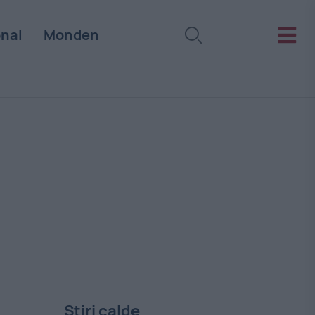
onal
Monden
Stiri calde