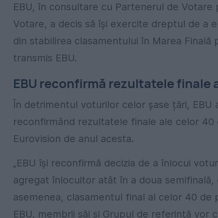
EBU, în consultare cu Partenerul de Votare
Votare, a decis să îşi exercite dreptul de a 
din stabilirea clasamentului în Marea Finală 
transmis EBU.
EBU reconfirmă rezultatele finale 
În detrimentul voturilor celor șase țări, EBU a
reconfirmând rezultatele finale ale celor 40 
Eurovision de anul acesta.
„EBU îşi reconfirmă decizia de a înlocui votur
agregat înlocuitor atât în ​​a doua semifinală
asemenea, clasamentul final al celor 40 de p
EBU, membrii săi şi Grupul de referinţă vor