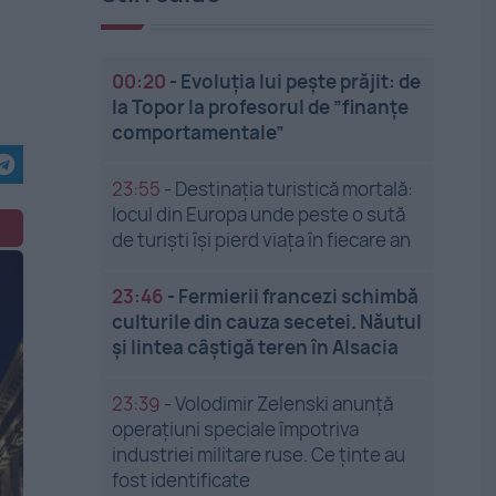
00:20
-
Evoluția lui pește prăjit: de
la Topor la profesorul de ”finanțe
comportamentale”
23:55
-
Destinația turistică mortală:
locul din Europa unde peste o sută
de turiști își pierd viața în fiecare an
23:46
-
Fermierii francezi schimbă
culturile din cauza secetei. Năutul
și lintea câștigă teren în Alsacia
23:39
-
Volodimir Zelenski anunță
operațiuni speciale împotriva
industriei militare ruse. Ce ținte au
fost identificate