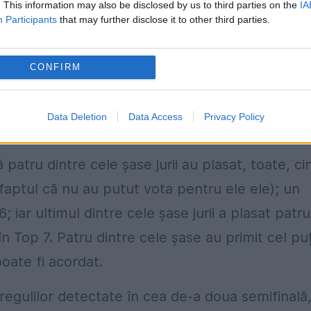
. This information may also be disclosed by us to third parties on the
IA
Participants
that may further disclose it to other third parties.
tegritatea sistemului de vot al
CONFIRM
rității votului prin sms sau telefonic, consider
Data Deletion
Data Access
Privacy Policy
 cum motivează EBU.
patru dintre cele șase jurii au plasat, toate, cin
e faptul că nu au putut vota pentru ele ele); un
6; iar ultimul dintre cele șase jurii a plasat patru
 în Top 7. Patru dintre cele șase au primit cel pu
oate fi acordat.
egulilor detectate în cea de-a doua semifinală