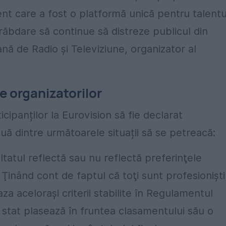
ent care a fost o platformă unică pentru talentu
răbdare să continue să distreze publicul din
ă de Radio și Televiziune, organizator al
e organizatorilor
cipanților la Eurovision să fie declarat
ă dintre următoarele situații să se petreacă:
atul reflectă sau nu reflectă preferinţele
. Ţinând cont de faptul că toţi sunt profesionişti
za aceloraşi criterii stabilite în Regulamentul
 stat plasează în fruntea clasamentului său o