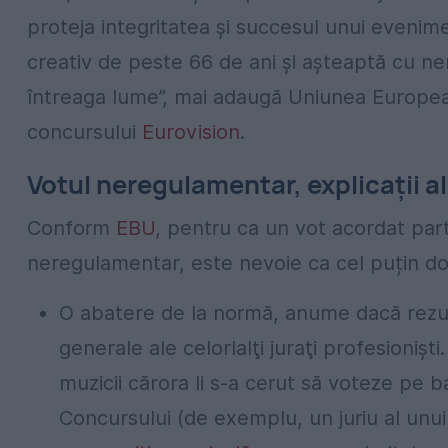
proteja integritatea şi succesul unui evenim
creativ de peste 66 de ani şi aşteaptă cu ne
întreaga lume”, mai adaugă Uniunea European
concursului
Eurovision
.
Votul neregulamentar, explicații al
Conform
EBU
, pentru ca un vot acordat parti
neregulamentar, este nevoie ca cel puțin dou
O abatere de la normă, anume dacă rezult
generale ale celorlalţi juraţi profesionişti
muzicii cărora li s-a cerut să voteze pe ba
Concursului (de exemplu, un juriu al unui