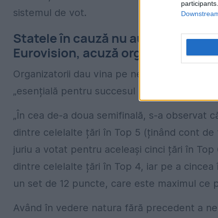
participants
sistemul de vot.
Downstream 
Statele în cauză nu au respectat in
Eurovision, acuză organizatorii
Organizatorii dau vina pe nerespectarea integ
„esențială pentru succesul emisiunii”, după
„În cea de-a doua semifinală, s-a observat că 
dintre celelalte țări în Top 5 (ținând cont d
juriu a votat pentru aceleași cinci țări în Top 
dintre celelalte țări în Top 4, iar pe a cincea
un set de 12 puncte, care este maximul ce p
Având în vedere natura fără precedent a ner