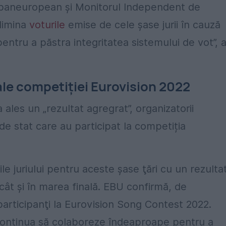
 paneuropean şi Monitorul Independent de
elimina
voturile
emise de cele şase jurii în cauză
pentru a păstra integritatea sistemului de vot”, 
ale competiției Eurovision 2022
 ales un „rezultat agregrat”, organizatorii
de stat care au participat la competiția
ile juriului pentru aceste şase ţări cu un rezulta
, cât şi în marea finală. EBU confirmă, de
articipanţi la Eurovision Song Contest 2022.
 continua să colaboreze îndeaproape pentru a