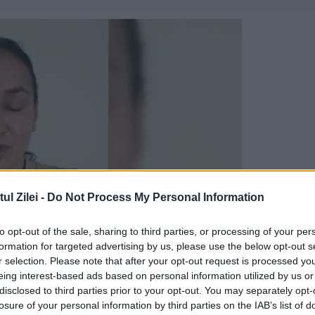
l Zilei -
Do Not Process My Personal Information
to opt-out of the sale, sharing to third parties, or processing of your per
formation for targeted advertising by us, please use the below opt-out s
r selection. Please note that after your opt-out request is processed y
eing interest-based ads based on personal information utilized by us or
din Polonia, Azerbaijan, Georgia, Muntenegru, Sa
disclosed to third parties prior to your opt-out. You may separately opt-
losure of your personal information by third parties on the IAB’s list of
alarea unor așa-zise nereguli identificate în