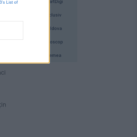
SmartDigi
B’s List of
Exclusiv
Moldova
Horoscop
ată
Vremea
ci
țin
,