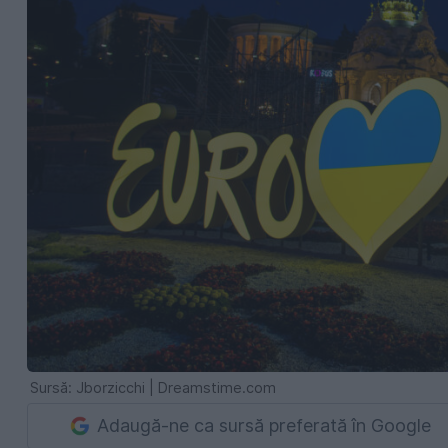
Sursă: Jborzicchi | Dreamstime.com
Adaugă-ne ca sursă preferată în Google