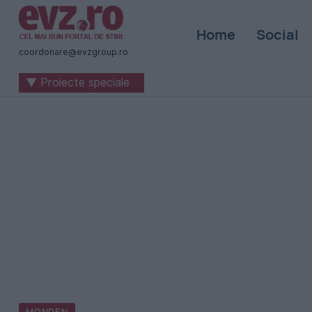
Știri
Home
Social
naționale
coordonare@evzgroup.ro
și
▼ Proiecte speciale
internaționale
|
România
-
Evenimentul
Zilei