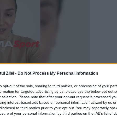
l Zilei -
Do Not Process My Personal Information
hi celor de la Opoziţie şi preşedintelui Români
to opt-out of the sale, sharing to third parties, or processing of your per
 să nu se modifice nimic, să se întârzie şi au
formation for targeted advertising by us, please use the below opt-out s
tre în vigoare, să se amâne, să se blocheze.
r selection. Please note that after your opt-out request is processed y
eing interest-based ads based on personal information utilized by us or
disclosed to third parties prior to your opt-out. You may separately opt-
să se facă anumite modificări, iar cei care au
losure of your personal information by third parties on the IAB’s list of