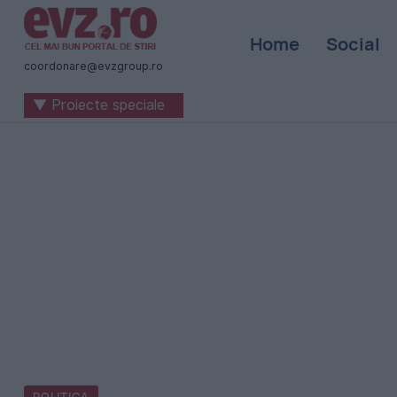
Știri
Home
Social
naționale
coordonare@evzgroup.ro
și
▼ Proiecte speciale
internaționale
|
România
-
Evenimentul
Zilei