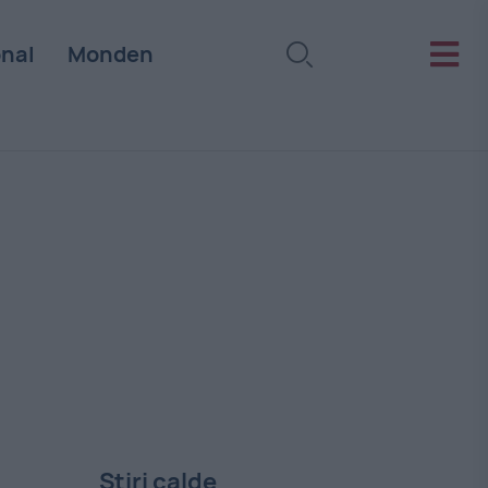
onal
Monden
Stiri calde