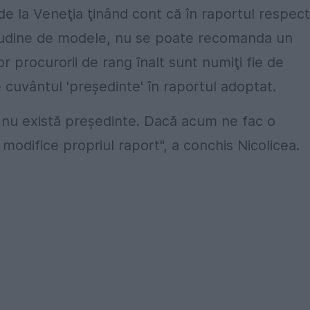
de la Veneţia ţinând cont că în raportul respect
itudine de modele, nu se poate recomanda un
or procurorii de rang înalt sunt numiţi fie de
cuvântul 'preşedinte' în raportul adoptat.
a nu există preşedinte. Dacă acum ne fac o
 modifice propriul raport", a conchis Nicolicea