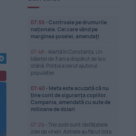
07:55
-
Controale pe drumurile
naționale. Cei care vând pe
marginea șoselei, amendați
07:48
-
Alertă în Constanța. Un
băiețel de 3 ani a dispărut de la o
stână. Poliția a cerut ajutorul
populației
07:40
-
Meta este acuzată că nu
ține cont de siguranța copiilor.
Compania, amendată cu sute de
milioane de dolari
07:29
-
Trei zodii sunt răsfățatele
zilei de vineri. Astrele au făcut lista