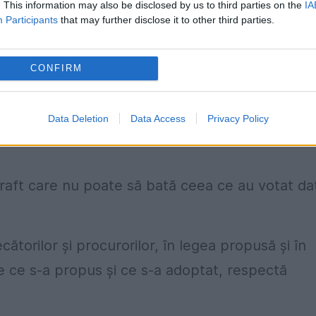
 aceasta", spune deputatul, după cum arată
. This information may also be disclosed by us to third parties on the
IA
Participants
that may further disclose it to other third parties.
, pe fond, Comisia se contrazice.
CONFIRM
d standardele europene privind independenţa
Data Deletion
Data Access
Privacy Policy
 Veneţia, document oficial, nu un draft, ce aveţi
raft care nu poate să bată ceea ce au votat da
ătorilor şi procurorilor, în legea propusă şi în
re ce s-a propus şi ce s-a adoptat, respectă