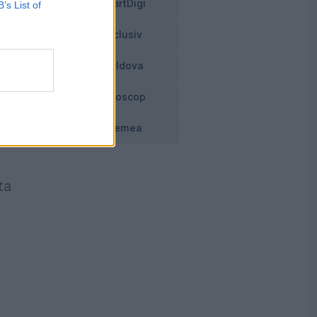
SmartDigi
B’s List of
Exclusiv
Moldova
Horoscop
Vremea
ta