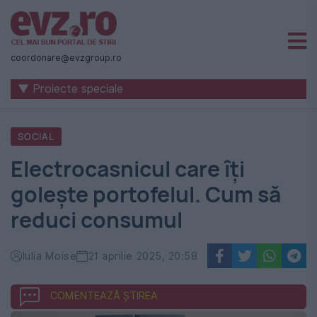
Știri
naționale
coordonare@evzgroup.ro
și
▼ Proiecte speciale
internaționale
|
SOCIAL
România
Electrocasnicul care îți
-
golește portofelul. Cum să
Evenimentul
reduci consumul
Zilei
Iulia Moise
21 aprilie 2025, 20:58
COMENTEAZĂ ȘTIREA