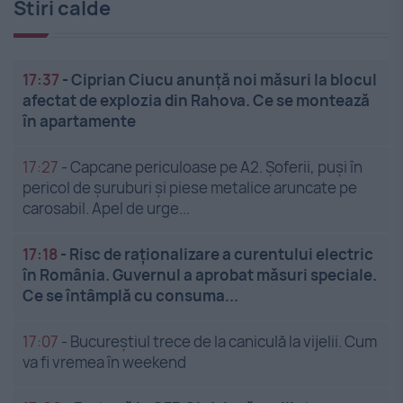
Stiri calde
17:37
-
Ciprian Ciucu anunță noi măsuri la blocul
afectat de explozia din Rahova. Ce se montează
în apartamente
17:27
-
Capcane periculoase pe A2. Șoferii, puși în
pericol de șuruburi și piese metalice aruncate pe
carosabil. Apel de urge...
17:18
-
Risc de raționalizare a curentului electric
în România. Guvernul a aprobat măsuri speciale.
Ce se întâmplă cu consuma...
17:07
-
Bucureștiul trece de la caniculă la vijelii. Cum
va fi vremea în weekend