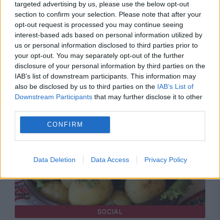
targeted advertising by us, please use the below opt-out
section to confirm your selection. Please note that after your
opt-out request is processed you may continue seeing
interest-based ads based on personal information utilized by
us or personal information disclosed to third parties prior to
SOCIAL
your opt-out. You may separately opt-out of the further
disclosure of your personal information by third parties on the
Harta tarifelor la apă în România. Județele în
IAB’s list of downstream participants. This information may
also be disclosed by us to third parties on the
IAB’s List of
care serviciile costă cel mai mult
Downstream Participants
that may further disclose it to other
third parties.
CONFIRM
Data Deletion
Data Access
Privacy Policy
SOCIAL