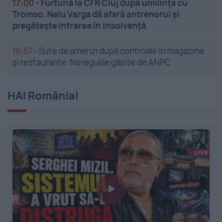
17:00
-
Furtună la CFR Cluj după umilința cu
Tromso. Nelu Varga dă afară antrenorul și
pregătește intrarea în insolvență
16:51
-
Sute de amenzi după controale în magazine
și restaurante. Neregulile găsite de ANPC
HAI România!