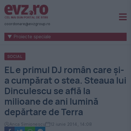
Știri
naționale
coordonare@evzgroup.ro
și
▼ Proiecte speciale
internaționale
|
SOCIAL
România
EL e primul DJ român care și-
-
a cumpărat o stea. Steaua lui
Evenimentul
Dinculescu se află la
Zilei
milioane de ani lumină
depărtare de Terra
Anca Simionescu
12 iunie 2014, 14:08