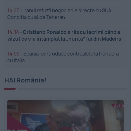
14:25
-
Iranul refuză negocierile directe cu SUA.
Condiția pusă de Teheran
14:14
-
Cristiano Ronaldo a râs cu lacrimi când a
văzut ce s-a întâmplat la „nunta” lui din Madeira
14:05
-
Spania reintroduce controalele la frontiera
cu Italia
HAI România!