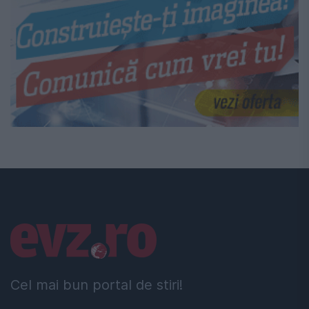
Linkuri utile
Cel mai bun portal de stiri!