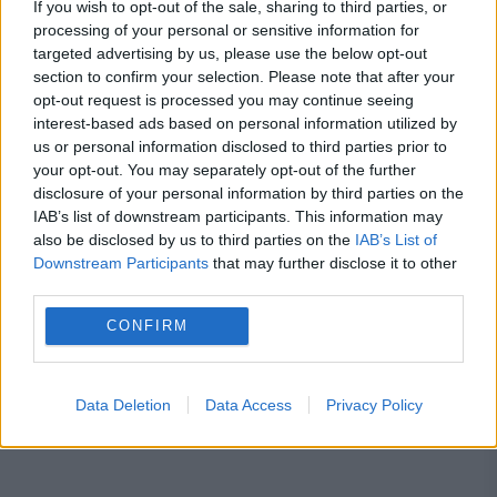
If you wish to opt-out of the sale, sharing to third parties, or
processing of your personal or sensitive information for
targeted advertising by us, please use the below opt-out
section to confirm your selection. Please note that after your
opt-out request is processed you may continue seeing
MONDEN
interest-based ads based on personal information utilized by
us or personal information disclosed to third parties prior to
Prințul William a vorbit deschis despre Kate.
your opt-out. You may separately opt-out of the further
disclosure of your personal information by third parties on the
Mărturisirea moștenitorului care a atras
IAB’s list of downstream participants. This information may
atenția
also be disclosed by us to third parties on the
IAB’s List of
Downstream Participants
that may further disclose it to other
third parties.
CONFIRM
Data Deletion
Data Access
Privacy Policy