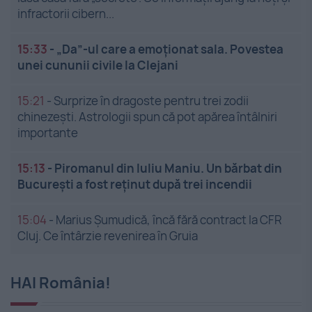
infractorii cibern...
15:33
-
„Da”-ul care a emoționat sala. Povestea
unei cununii civile la Clejani
15:21
-
Surprize în dragoste pentru trei zodii
chinezești. Astrologii spun că pot apărea întâlniri
importante
15:13
-
Piromanul din Iuliu Maniu. Un bărbat din
București a fost reținut după trei incendii
15:04
-
Marius Șumudică, încă fără contract la CFR
Cluj. Ce întârzie revenirea în Gruia
HAI România!