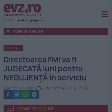
Știri
naționale
coordonare@evzgroup.ro
și
▼ Proiecte speciale
internaționale
|
JUSTITIE
România
Directoarea FMI va fi
-
JUDECATĂ luni pentru
Evenimentul
NEGLIJENŢĂ în serviciu
Zilei
Antonia Hendrik
12 decembrie 2016, 17:04
COMENTEAZĂ ȘTIREA