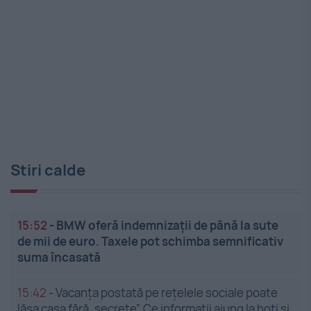
Stiri calde
15:52
-
BMW oferă indemnizații de până la sute
de mii de euro. Taxele pot schimba semnificativ
suma încasată
15:42
-
Vacanța postată pe rețelele sociale poate
lăsa casa fără „secrete”. Ce informații ajung la hoți și