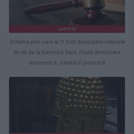
JUSTITIE
Schema prin care ar fi fost delapidate milioane
de lei de la Electrica Serv. Fosta directoare
economică, trimisă în judecată