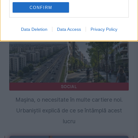
CONFIRM
jihadismul
Data Deletion
Data Access
Privacy Policy
SOCIAL
Mașina, o necesitate în multe cartiere noi.
Urbaniștii explică de ce se întâmplă acest
lucru