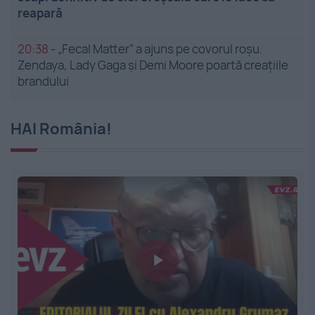
reapară
20:38
-
„Fecal Matter” a ajuns pe covorul roșu.
Zendaya, Lady Gaga și Demi Moore poartă creațiile
brandului
HAI România!