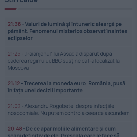
21:36
-
Valuri de lumină și întuneric aleargă pe
pământ. Fenomenul misterios observat înaintea
eclipselor
21:25
-
„Păianjenul” lui Assad a dispărut după
căderea regimului. BBC susține că l-a localizat la
Moscova
21:12
-
Trecerea la moneda euro. România, pusă
în fața unei decizii importante
21:02
-
Alexandru Rogobete, despre infecțiile
nosocomiale: Nu putem controla ceea ce ascundem
20:48
-
De ce apar moliile alimentare și cum
scapi definitiv de ele. Greșeala care le face să