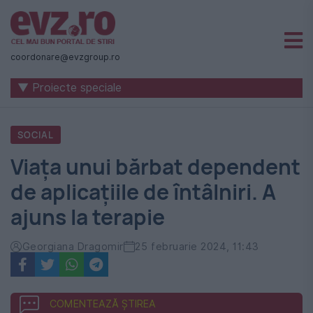
Știri
naționale
coordonare@evzgroup.ro
și
▼ Proiecte speciale
internaționale
|
SOCIAL
România
Viața unui bărbat dependent
-
de aplicațiile de întâlniri. A
Evenimentul
ajuns la terapie
Zilei
Georgiana Dragomir
25 februarie 2024, 11:43
COMENTEAZĂ ȘTIREA