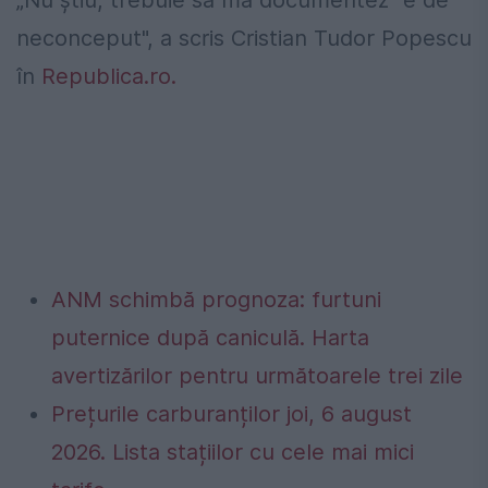
„Nu știu, trebuie să mă documentez” e de
neconceput", a scris Cristian Tudor Popescu
în
Republica.ro.
ANM schimbă prognoza: furtuni
puternice după caniculă. Harta
avertizărilor pentru următoarele trei zile
Prețurile carburanților joi, 6 august
2026. Lista stațiilor cu cele mai mici