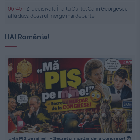
06:45
-
Zi decisivă la Înalta Curte. Călin Georgescu
află dacă dosarul merge mai departe
HAI România!
„Mă PIȘ pe mine!” – Secretul murdar de la congrese! 😳