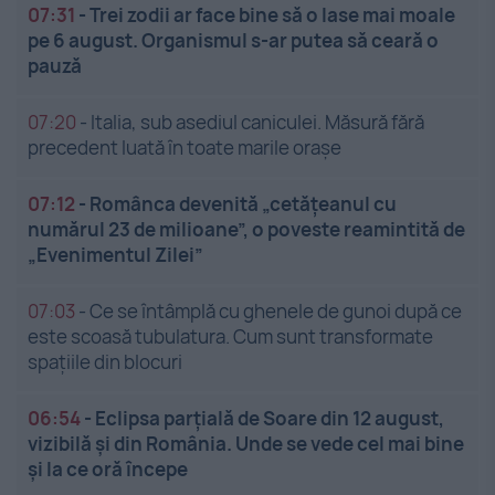
07:31
-
Trei zodii ar face bine să o lase mai moale
pe 6 august. Organismul s-ar putea să ceară o
pauză
07:20
-
Italia, sub asediul caniculei. Măsură fără
precedent luată în toate marile orașe
07:12
-
Românca devenită „cetățeanul cu
numărul 23 de milioane”, o poveste reamintită de
„Evenimentul Zilei”
07:03
-
Ce se întâmplă cu ghenele de gunoi după ce
este scoasă tubulatura. Cum sunt transformate
spațiile din blocuri
06:54
-
Eclipsa parțială de Soare din 12 august,
vizibilă și din România. Unde se vede cel mai bine
și la ce oră începe