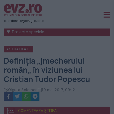
Știri
naționale
coordonare@evzgroup.ro
și
▼ Proiecte speciale
internaționale
|
ACTUALITATE
România
Definiția „jmecherului
-
român„ în viziunea lui
Evenimentul
Cristian Tudor Popescu
Zilei
Olguta Solomon
10 mai 2017, 09:12
COMENTEAZĂ ȘTIREA