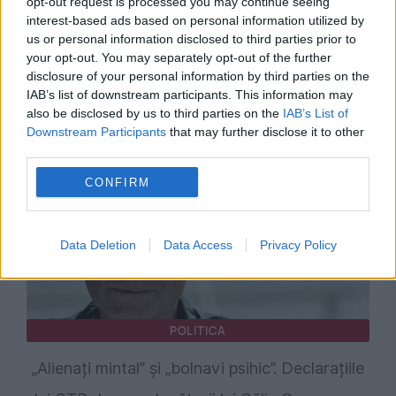
opt-out request is processed you may continue seeing
interest-based ads based on personal information utilized by
us or personal information disclosed to third parties prior to
your opt-out. You may separately opt-out of the further
disclosure of your personal information by third parties on the
Recomandările noastre
IAB’s list of downstream participants. This information may
also be disclosed by us to third parties on the
IAB’s List of
Downstream Participants
that may further disclose it to other
third parties.
CONFIRM
Data Deletion
Data Access
Privacy Policy
POLITICA
„Alienați mintal” și „bolnavi psihic”. Declarațiile