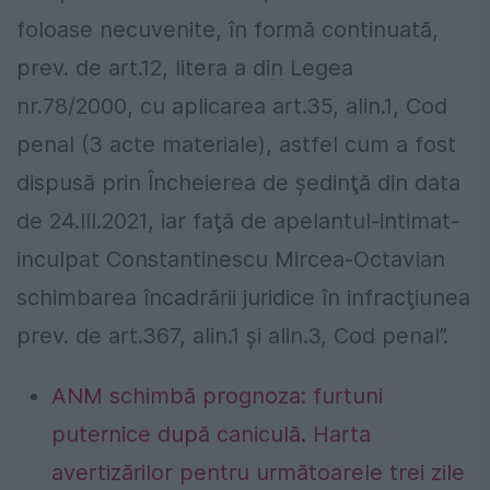
foloase necuvenite, în formă continuată,
prev. de art.12, litera a din Legea
nr.78/2000, cu aplicarea art.35, alin.1, Cod
penal (3 acte materiale), astfel cum a fost
dispusă prin Încheierea de şedinţă din data
de 24.III.2021, iar faţă de apelantul-intimat-
inculpat Constantinescu Mircea-Octavian
schimbarea încadrării juridice în infracţiunea
prev. de art.367, alin.1 şi alin.3, Cod penal”.
ANM schimbă prognoza: furtuni
puternice după caniculă. Harta
avertizărilor pentru următoarele trei zile