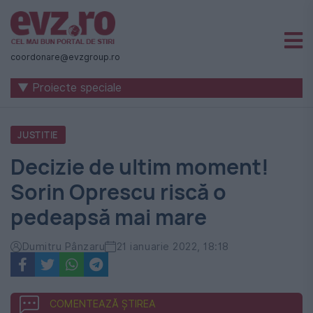
Știri
naționale
coordonare@evzgroup.ro
și
▼ Proiecte speciale
internaționale
|
JUSTITIE
România
Decizie de ultim moment!
-
Sorin Oprescu riscă o
Evenimentul
pedeapsă mai mare
Zilei
Dumitru Pânzaru
21 ianuarie 2022, 18:18
COMENTEAZĂ ȘTIREA