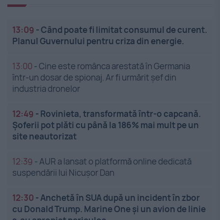
13:09
-
Când poate fi limitat consumul de curent.
Planul Guvernului pentru criza din energie.
13:00
-
Cine este românca arestată în Germania
într-un dosar de spionaj. Ar fi urmărit șef din
industria dronelor
12:49
-
Rovinieta, transformată într-o capcană.
Șoferii pot plăti cu până la 186% mai mult pe un
site neautorizat
12:39
-
AUR a lansat o platformă online dedicată
suspendării lui Nicușor Dan
12:30
-
Anchetă în SUA după un incident în zbor
cu Donald Trump. Marine One și un avion de linie