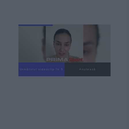
Următorul videoclip în 3
Anulează