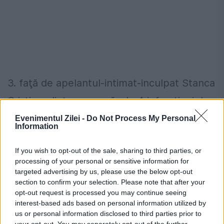
3. faţă de apelantul-intimat-inculpat Stanca
Cristian, dintr-un număr de 4 infracţiuni de
complicitate la luare de mită, fiecare prev.
Evenimentul Zilei -
Do Not Process My Personal
Information
de art.48, Cod penal, raportat la art.289,
If you wish to opt-out of the sale, sharing to third parties, or
Cod penal, cu aplicarea art.6 din Legea
processing of your personal or sensitive information for
nr.78/2000, în infracţiunea de complicitate
targeted advertising by us, please use the below opt-out
section to confirm your selection. Please note that after your
la luare de mită, în formă continuată, prev.
opt-out request is processed you may continue seeing
interest-based ads based on personal information utilized by
de art.48, alin.1, Cod penal, raportat la
us or personal information disclosed to third parties prior to
art.289, alin.1, Cod penal, cu aplicarea art.6
your opt-out. You may separately opt-out of the further