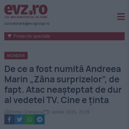
Știri
naționale
coordonare@evzgroup.ro
și
▼ Proiecte speciale
internaționale
|
MONDEN
România
De ce a fost numită Andreea
-
Marin „Zâna surprizelor”, de
Evenimentul
fapt. Atac neașteptat de dur
Zilei
al vedetei TV. Cine e ținta
Emma Cristescu
3 aprilie 2023, 21:29