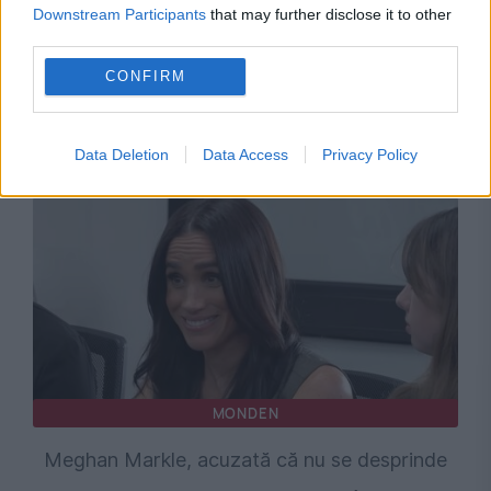
Downstream Participants
that may further disclose it to other
third parties.
MONDEN
CONFIRM
Trei zodii sunt răsfățatele zilei de vineri.
Astrele au făcut lista scurtă
Data Deletion
Data Access
Privacy Policy
MONDEN
Meghan Markle, acuzată că nu se desprinde