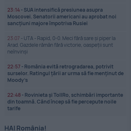
23:14
-
SUA intensifică presiunea asupra
Moscovei. Senatorii americani au aprobat noi
sancțiuni majore împotriva Rusiei
23:07
-
UTA - Rapid, 0-0. Meci fără sare și piper la
Arad. Gazdele rămân fără victorie, oaspeții sunt
neînvinși
22:57
-
România evită retrogradarea, potrivit
surselor. Ratingul țării ar urma să fie menținut de
Moody’s
22:48
-
Rovinieta și TollRo, schimbări importante
din toamnă. Când încep să fie percepute noile
tarife
HAI România!