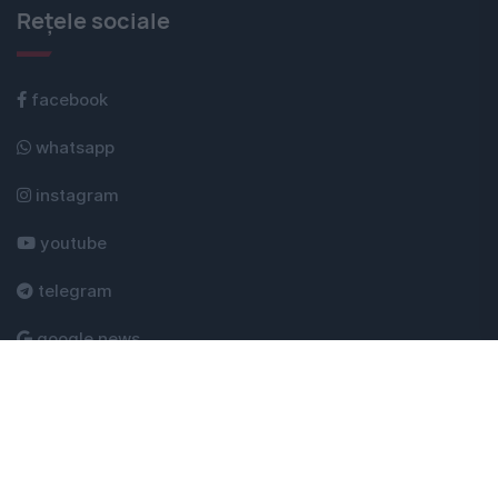
Rețele sociale
facebook
whatsapp
instagram
youtube
telegram
google news
Evenimentul Zilei © 2026 - Toate drepturile rezervate