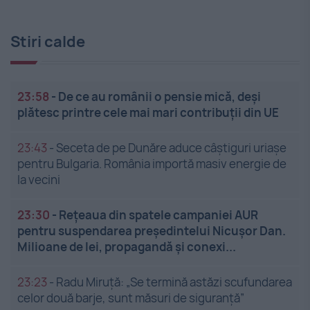
Stiri calde
23:58
-
De ce au românii o pensie mică, deși
plătesc printre cele mai mari contribuții din UE
23:43
-
Seceta de pe Dunăre aduce câștiguri uriașe
pentru Bulgaria. România importă masiv energie de
la vecini
23:30
-
Rețeaua din spatele campaniei AUR
pentru suspendarea președintelui Nicușor Dan.
Milioane de lei, propagandă și conexi...
23:23
-
Radu Miruță: „Se termină astăzi scufundarea
celor două barje, sunt măsuri de siguranţă”