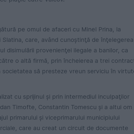
gătură pe omul de afaceri cu Minel Prina, la
 Slatina, care, având cunoştinţă de înţelegerea
l disimulării provenienţei ilegale a banilor, ca
ătre o altă firmă, prin încheierea a trei contrac
ca societatea să presteze vreun serviciu în virtu
izat cu sprijinul şi prin intermediul inculpaţilor
ogdan Timofte, Constantin Tomescu şi a altui om
ul primarului şi viceprimarului municipiului
erciale, care au creat un circuit de documente