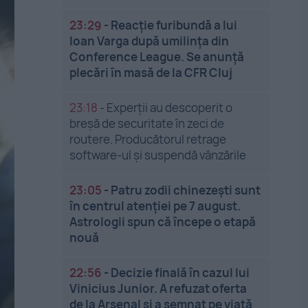
23:29
-
Reacție furibundă a lui
Ioan Varga după umilința din
Conference League. Se anunță
plecări în masă de la CFR Cluj
23:18
-
Experții au descoperit o
breșă de securitate în zeci de
routere. Producătorul retrage
software-ul și suspendă vânzările
23:05
-
Patru zodii chinezești sunt
în centrul atenției pe 7 august.
Astrologii spun că începe o etapă
nouă
22:56
-
Decizie finală în cazul lui
Vinicius Junior. A refuzat oferta
de la Arsenal și a semnat pe viață