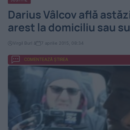
JUSTITIE
Darius Vâlcov află astăzi
arest la domiciliu sau su
Virgil Burl ă
7 aprilie 2015, 08:34
COMENTEAZĂ ȘTIREA