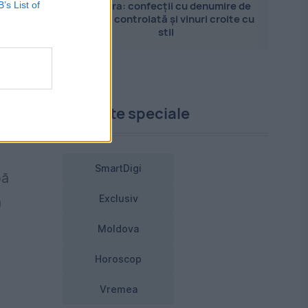
Pandora: confecții cu denumire de
B’s List of
t
origine controlată și vinuri croite cu
stil
r
Proiecte speciale
.
SmartDigi
pă
Exclusiv
n
Moldova
Horoscop
Vremea