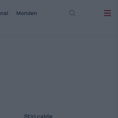
onal
Monden
Stiri calde