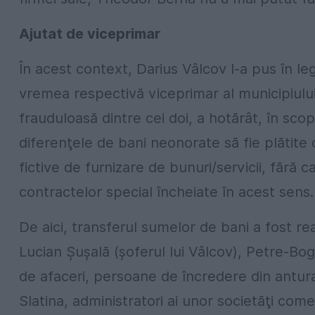
Ajutat de viceprimar
În acest context, Darius Vâlcov l-a pus în le
vremea respectivă viceprimar al municipiului
frauduloasă dintre cei doi, a hotărât, în scopu
diferenţele de bani neonorate să fie plătite c
fictive de furnizare de bunuri/servicii, fără 
contractelor special încheiate în acest sens.
De aici, transferul sumelor de bani a fost real
Lucian Şuşală (şoferul lui Vâlcov), Petre-B
de afaceri, persoane de încredere din anturaj
Slatina, administratori ai unor societăţi com