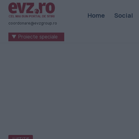
Știri
Home
Social
naționale
coordonare@evzgroup.ro
și
▼ Proiecte speciale
internaționale
|
România
-
Evenimentul
Zilei