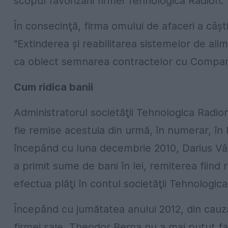
scopul favorizării firmei Tehnologica Radion.
În consecinţă, firma omului de afaceri a câştig
"Extinderea şi reabilitarea sistemelor de ali
ca obiect semnarea contractelor cu Compani
Cum ridica banii
Administratorul societăţii Tehnologica Radion
fie remise acestuia din urmă, în numerar, în l
începând cu luna decembrie 2010, Darius Vâlc
a primit sume de bani în lei, remiterea fiind
efectua plăţi în contul societăţii Tehnologic
Începând cu jumătatea anului 2012, din cauz
firmei sale, Theodor Berna nu a mai putut fa