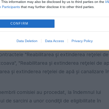
. This information may also be disclosed by us to third parties on the
IA
 aproximativ 2 milioane de euro, atât direct, câ
Participants
that may further disclose it to other third parties.
CONFIRM
 proiectul "Extinderea şi reabilitarea sistemelo
Data Deletion
Data Access
Privacy Policy
 beneficiar final este SC Compania de Apă Olt SA
ontractele "Reabilitarea şi extinderea reţelei de
tcoava", "Reabilitarea şi extinderea reţelei de a
itarea şi extinderea reţelei de apă şi canalizare î
 membrii comisiei au procedat, la îndemnul lui
l de sarcini a unor condiţii de eligibilitate în