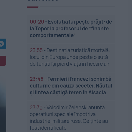
00:20
-
Evoluția lui pește prăjit: de
la Topor la profesorul de ”finanțe
comportamentale”
23:55
-
Destinația turistică mortală:
locul din Europa unde peste o sută
de turiști își pierd viața în fiecare an
23:46
-
Fermierii francezi schimbă
culturile din cauza secetei. Năutul
și lintea câștigă teren în Alsacia
23:39
-
Volodimir Zelenski anunță
operațiuni speciale împotriva
industriei militare ruse. Ce ținte au
fost identificate