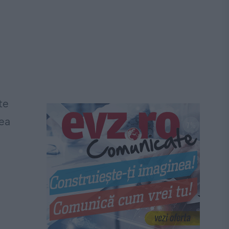
te
tea