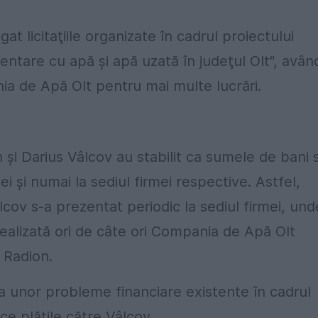
at licitaţiile organizate în cadrul proiectului
mentare cu apă şi apă uzată în judeţul Olt", avân
a de Apă Olt pentru mai multe lucrări.
 şi Darius Vâlcov au stabilit ca sumele de bani 
ei şi numai la sediul firmei respective. Astfel,
ov s-a prezentat periodic la sediul firmei, und
 realizată ori de câte ori Compania de Apă Olt
a Radion.
a unor probleme financiare existente în cadrul
ce plăţile către Vâlcov.