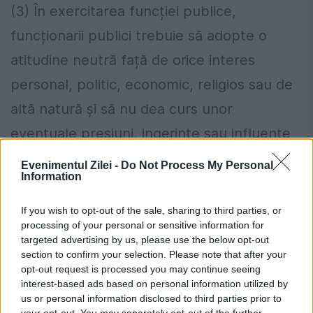
(3) În exercitarea funcției publice,
funcționarii publici trebuie să adopte o
atitudine neutră față de orice interes
personal, politic, economic, religios sau de
altă natură și să nu dea curs unor
eventuale presiuni, ingerințe sau influențe
de orice natură.
Evenimentul Zilei -
Do Not Process My Personal
Information
– Articolul 436 Interdicții și limitări în ceea
If you wish to opt-out of the sale, sharing to third parties, or
ce privește implicarea în activitatea politică:
processing of your personal or sensitive information for
targeted advertising by us, please use the below opt-out
(2) Funcționarii publici au obligația ca, în
section to confirm your selection. Please note that after your
opt-out request is processed you may continue seeing
exercitarea atribuțiilor ce le revin, să se
interest-based ads based on personal information utilized by
us or personal information disclosed to third parties prior to
abțină de la exprimarea sau manifestarea
your opt-out. You may separately opt-out of the further