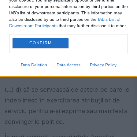
publică a convingerilor și preferințelor lor
disclosure of your personal information by third parties on the
IAB’s list of downstream participants. This information may
politice, să nu favorizeze vreun partid
also be disclosed by us to third parties on the
IAB’s List of
Downstream Participants
that may further disclose it to other
politic sau vreo organizație căreia îi este
third parties.
aplicabil același regim juridic ca și partidelor
CONFIRM
politice
(3) În exercitarea funcției publice,
Data Deletion
Data Access
Privacy Policy
funcționarilor publici le este interzis:
(…) d) să se servească de actele pe care le
îndeplinesc în exercitarea atribuțiilor de
serviciu pentru a-și exprima sau manifesta
convingerile politice.
În mod evident, președintele Agenției