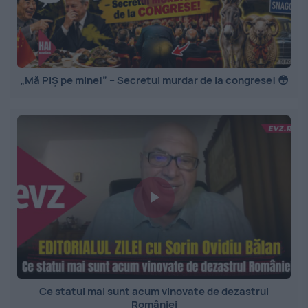
„Mă PIȘ pe mine!” – Secretul murdar de la congrese! 😳
Ce statui mai sunt acum vinovate de dezastrul
României