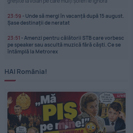
greșite la volan pe care mulți șoferi le ignoră
23:59
-
Unde să mergi în vacanță după 15 august.
Șase destinații de neratat
23:51
-
Amenzi pentru călătorii STB care vorbesc
pe speaker sau ascultă muzică fără căști. Ce se
întâmplă la Metrorex
HAI România!