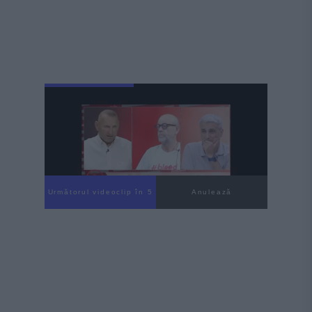
Următorul videoclip în 3
Anulează