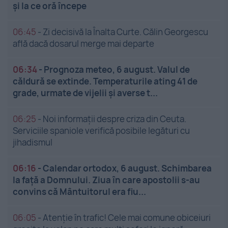
și la ce oră începe
06:45
-
Zi decisivă la Înalta Curte. Călin Georgescu
află dacă dosarul merge mai departe
06:34
-
Prognoza meteo, 6 august. Valul de
căldură se extinde. Temperaturile ating 41 de
grade, urmate de vijelii și averse t...
06:25
-
Noi informații despre criza din Ceuta.
Serviciile spaniole verifică posibile legături cu
jihadismul
06:16
-
Calendar ortodox, 6 august. Schimbarea
la față a Domnului. Ziua în care apostolii s-au
convins că Mântuitorul era fiu...
06:05
-
Atenție în trafic! Cele mai comune obiceiuri