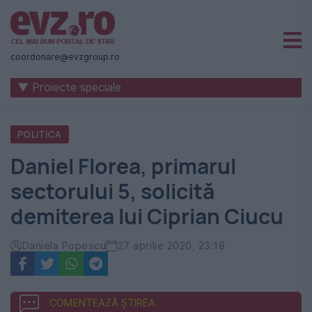
Știri
naționale
coordonare@evzgroup.ro
și
▼ Proiecte speciale
internaționale
|
POLITICA
România
Daniel Florea, primarul
-
sectorului 5, solicită
Evenimentul
demiterea lui Ciprian Ciucu
Zilei
Daniela Popescu
27 aprilie 2020, 23:18
COMENTEAZĂ ȘTIREA