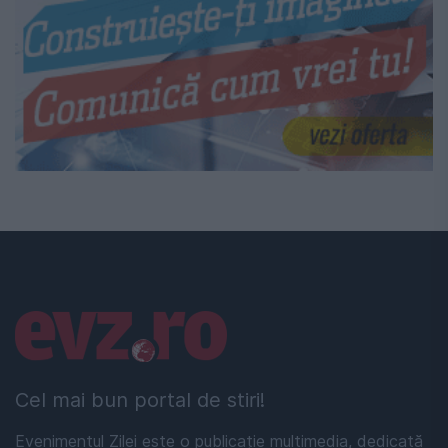
Linkuri utile
Cel mai bun portal de stiri!
Evenimentul Zilei este o publicație multimedia, dedicată