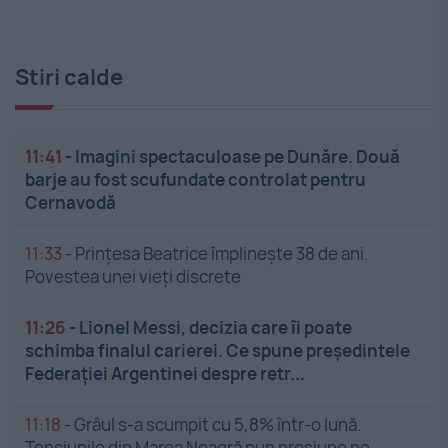
Stiri calde
11:41
-
Imagini spectaculoase pe Dunăre. Două
barje au fost scufundate controlat pentru
Cernavodă
11:33
-
Prințesa Beatrice împlinește 38 de ani.
Povestea unei vieți discrete
11:26
-
Lionel Messi, decizia care îi poate
schimba finalul carierei. Ce spune președintele
Federației Argentinei despre retr...
11:18
-
Grâul s-a scumpit cu 5,8% într-o lună.
Tensiunile din Marea Neagră pun presiune pe