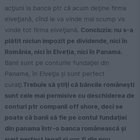
acţiuni la banca ptr că acum deţine firma
elveţiană, cînd le va vinde mai scump va
vinde tot firma elveţiană.
Concluzia: nu s-a
plătit niciun impozit pe dividende, nici în
România, nici în Elveţia, nici în Panama.
Banii sunt pe conturile fundaţiei din
Panama, în Elveţia şi sunt perfect
curaţi.
Trebuie să ştiţi că băncile româneşti
sunt cele mai permisive cu deschiderea de
conturi ptr companii off shore, deci se
poate că banii să fie pe contul fundaţiei
din panama într-o banca românească şi
sunt perfect legali şi vor fi din nou