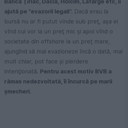
Banca Ţiriac, Dacia, Holcim, Lafarge etc, îi
ajută pe "evazorii legali".
Dacă erau la
bursă nu ar fi putut vinde sub preţ, aşa ei
vînd cui vor la un preţ mic şi apoi vînd o
societate din offshore la un preţ mare,
ajungînd să mai evazioneze încă o dată, mai
mult chiar, pot face şi pierdere
intenţionată.
Pentru acest motiv BVB a
rămas nedezvoltată, îi încurcă pe marii
şmecheri.