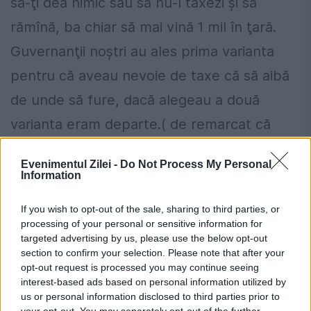
să-ţi dea nimic sau să nu-l taxezi şi să
rămînă, ba chiar să mai vină 1 mil în ţară.
Guvernanţii noştri au ales prima varianta
pentru că aveau nevoie de taxe că să aibă
de unde să fure, dacă alegeau a două
varianta eram departe.( de remarcat că
impozitul pe dividente îl plătesc la noi toţi
Evenimentul Zilei -
Do Not Process My Personal
amărîţii cu un srl, ei nu au cum să-şi facă
Information
fundaţii în panama, ar costă prea mult că
If you wish to opt-out of the sale, sharing to third parties, or
să merite, merită doar pentru dividente de
processing of your personal or sensitive information for
targeted advertising by us, please use the below opt-out
milioane de dolari, aşa că guvernanţii fură
section to confirm your selection. Please note that after your
opt-out request is processed you may continue seeing
doar de la ei)
interest-based ads based on personal information utilized by
us or personal information disclosed to third parties prior to
Ceea ce spune Ţiriac este că firmele lui au
your opt-out. You may separately opt-out of the further