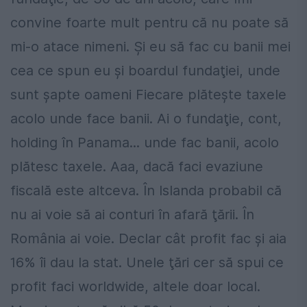
convine foarte mult pentru că nu poate să
mi-o atace nimeni. Şi eu să fac cu banii mei
cea ce spun eu şi boardul fundaţiei, unde
sunt şapte oameni Fiecare plăteşte taxele
acolo unde face banii. Ai o fundaţie, cont,
holding în Panama... unde fac banii, acolo
plătesc taxele. Aaa, dacă faci evaziune
fiscală este altceva. În Islanda probabil că
nu ai voie să ai conturi în afară ţării. În
România ai voie. Declar cât profit fac şi aia
16% îi dau la stat. Unele ţări cer să spui ce
profit faci worldwide, altele doar local.