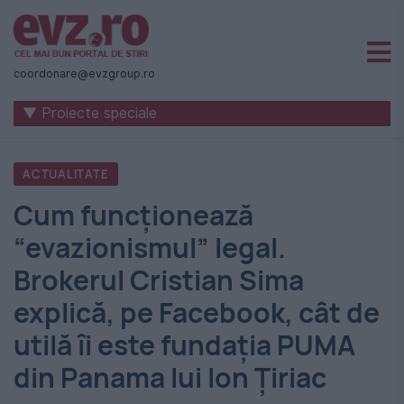
Știri
naționale
coordonare@evzgroup.ro
și
▼ Proiecte speciale
internaționale
|
ACTUALITATE
România
Cum funcţionează
-
“evazionismul” legal.
Evenimentul
Brokerul Cristian Sima
Zilei
explică, pe Facebook, cât de
utilă îi este fundaţia PUMA
din Panama lui Ion Ţiriac