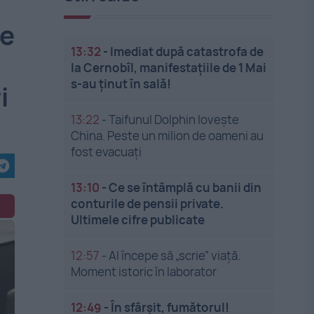
de
13:32
-
Imediat după catastrofa de
la Cernobîl, manifestațiile de 1 Mai
s-au ținut în sală!
i
13:22
-
Taifunul Dolphin lovește
China. Peste un milion de oameni au
fost evacuați
13:10
-
Ce se întâmplă cu banii din
conturile de pensii private.
Ultimele cifre publicate
12:57
-
AI începe să „scrie” viață.
Moment istoric în laborator
12:49
-
În sfârșit, fumătorul!