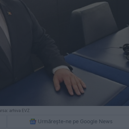
ursa: arhiva EVZ
Urmărește-ne pe Google News