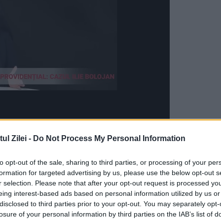
 pe președinta Comisei Europene, Ursulei von d
l Zilei -
Do Not Process My Personal Information
ice contractele cu firmele care au produs
to opt-out of the sale, sharing to third parties, or processing of your per
formation for targeted advertising by us, please use the below opt-out s
r selection. Please note that after your opt-out request is processed y
erfect în definiția corupției ca fiind putere făr
eing interest-based ads based on personal information utilized by us or
 refuză și azi să publice contractele cu firmele
disclosed to third parties prior to your opt-out. You may separately opt-
losure of your personal information by third parties on the IAB’s list of