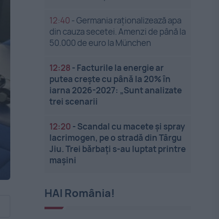
12:40
-
Germania raționalizează apa
din cauza secetei. Amenzi de până la
50.000 de euro la München
12:28
-
Facturile la energie ar
putea crește cu până la 20% în
iarna 2026-2027: „Sunt analizate
trei scenarii
12:20
-
Scandal cu macete și spray
lacrimogen, pe o stradă din Târgu
Jiu. Trei bărbați s-au luptat printre
mașini
HAI România!