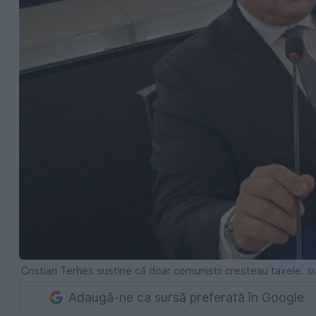
Cristian Terhes sustine că doar comunistii cresteau taxele. s
Adaugă-ne ca sursă preferată în Google