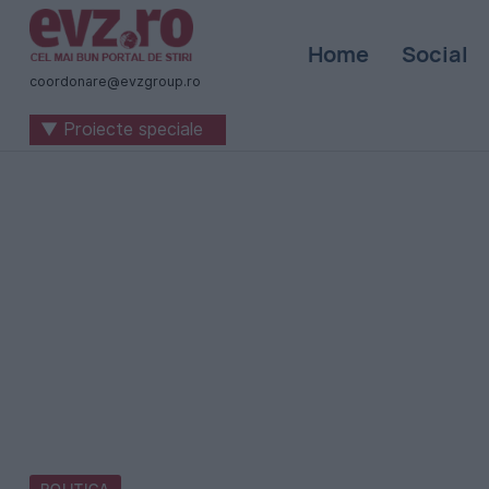
Știri
Home
Social
naționale
coordonare@evzgroup.ro
și
▼ Proiecte speciale
internaționale
|
România
-
Evenimentul
Zilei