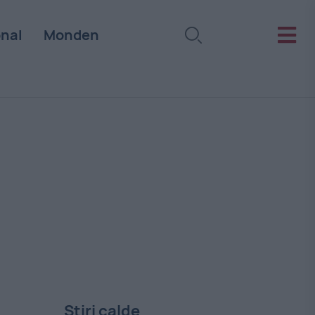
onal
Monden
Stiri calde