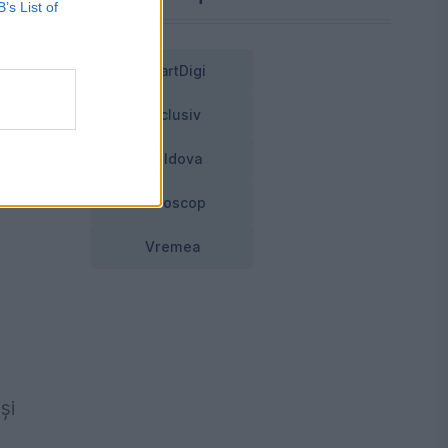
B’s List of
SmartDigi
Exclusiv
on
Moldova
Horoscop
Vremea
e
și