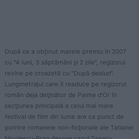
După ce a obținut marele premiu în 2007
cu "4 luni, 3 săptămâni și 2 zile", regizorul
revine pe croazetă cu "După dealuri".
Lungmetrajul care îl readuce pe regizorul
român deja deţinător de Palme d’Or în
secţiunea principală a celui mai mare
festival de film din lume are ca punct de
pornire romanele non-ficţionale ale Tatianei
Niculescu-Bran despre cazul Tanacu