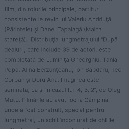
film, din rolurile principale, partituri
consistente le revin lui Valeriu Andriuţă
(Părintele) şi Danei Tapalagă (Maica
stareţă).
Distribuţia lungmetrajului "După
dealuri", care include 39 de actori, este
completată de Luminiţa Gheorghiu, Tania
Popa, Alina Berzunţeanu, Ion Sapdaru, Teo
Corban şi Doru Ana. Imaginea este
semnată, ca şi în cazul lui "4, 3, 2", de Oleg
Mutu. Filmările au avut loc la Câmpina,
unde a fost construit, special pentru
lungmetraj, un schit înconjurat de chiliile