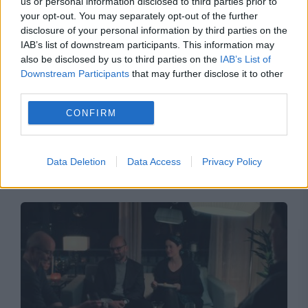
us or personal information disclosed to third parties prior to
your opt-out. You may separately opt-out of the further
disclosure of your personal information by third parties on the
IAB’s list of downstream participants. This information may
also be disclosed by us to third parties on the
IAB’s List of
Downstream Participants
that may further disclose it to other
third parties.
CONFIRM
MONDEN
Sebastian Stan a devenit tată la 43 de ani.
Data Deletion
Data Access
Privacy Policy
Detaliul ținut secret de familia actorului