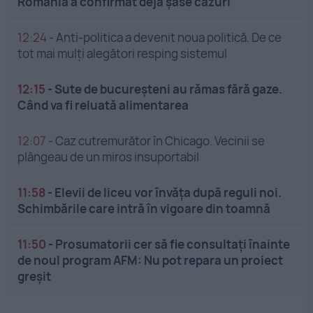
România a confirmat deja șase cazuri
12:24
-
Anti-politica a devenit noua politică. De ce
tot mai mulți alegători resping sistemul
12:15
-
Sute de bucureșteni au rămas fără gaze.
Când va fi reluată alimentarea
12:07
-
Caz cutremurător în Chicago. Vecinii se
plângeau de un miros insuportabil
11:58
-
Elevii de liceu vor învăța după reguli noi.
Schimbările care intră în vigoare din toamnă
11:50
-
Prosumatorii cer să fie consultați înainte
de noul program AFM: Nu pot repara un proiect
greșit