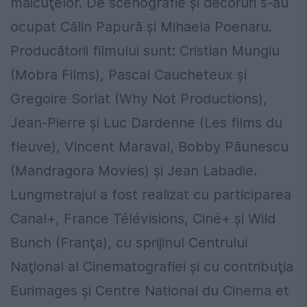
măicuţelor. De scenografie şi decoruri s-au
ocupat Călin Papură şi Mihaela Poenaru.
Producătorii filmului sunt: Cristian Mungiu
(Mobra Films), Pascal Caucheteux şi
Gregoire Sorlat (Why Not Productions),
Jean-Pierre şi Luc Dardenne (Les films du
fleuve), Vincent Maraval, Bobby Păunescu
(Mandragora Movies) şi Jean Labadie.
Lungmetrajul a fost realizat cu participarea
Canal+, France Télévisions, Ciné+ şi Wild
Bunch (Franţa), cu sprijinul Centrului
Naţional al Cinematografiei şi cu contribuţia
Eurimages şi Centre National du Cinema et