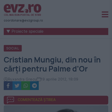
Știri
naționale
coordonare@evzgroup.ro
și
▼ Proiecte speciale
internaționale
|
SOCIAL
România
Cristian Mungiu, din nou în
-
cărți pentru Palme d'Or
Evenimentul
Zilei
Ruxandra Grecu
19 aprilie 2012, 18:09
COMENTEAZĂ ȘTIREA