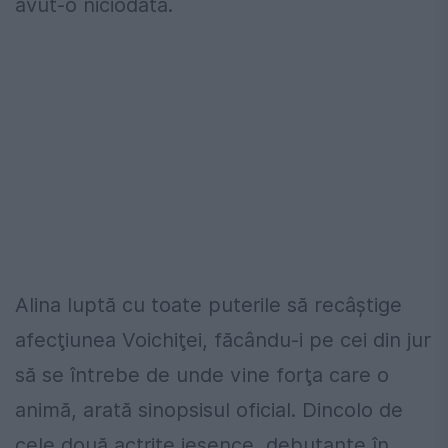
avut-o niciodată.
Alina luptă cu toate puterile să recâştige
afecţiunea Voichiţei, făcându-i pe cei din jur
să se întrebe de unde vine forţa care o
animă, arată sinopsisul oficial. Dincolo de
cele două actriţe ieşence, debutante în