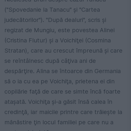
("Spovedanie la Tanacu" şi "Cartea
judecătorilor"). "După dealuri", scris şi
regizat de Mungiu, este povestea Alinei
(Cristina Flutur) şi a Voichiţei (Cosmina
Stratan), care au crescut împreună şi care
se reîntâlnesc după câţiva ani de
despărţire. Alina se întoarce din Germania
să o ia cu ea pe Voichiţa, prietena ei din
copilărie faţă de care se simte încă foarte
ataşată. Voichiţa şi-a găsit însă calea în
credinţă, iar maicile printre care trăieşte la
mănăstire ţin locul familiei pe care nu a