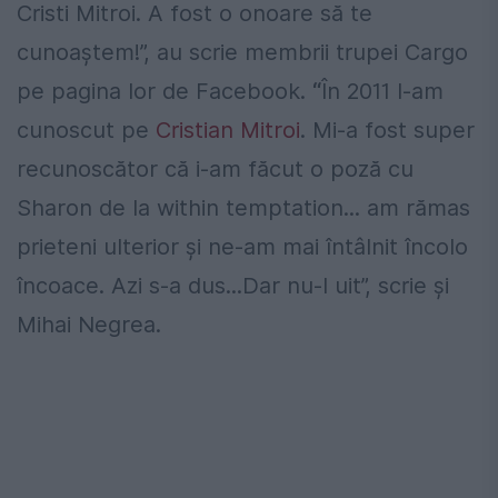
Cristi Mitroi. A fost o onoare să te
cunoaştem!”, au scrie membrii trupei Cargo
pe pagina lor de Facebook.
“
În 2011 l-am
cunoscut pe
Cristian Mitroi
. Mi-a fost super
recunoscător că i-am făcut o poză cu
Sharon de la within temptation... am rămas
prieteni ulterior şi ne-am mai întâlnit încolo
încoace. Azi s-a dus...Dar nu-l uit”, scrie şi
Mihai Negrea.