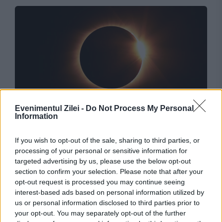
INTERNATIONAL
Evenimentul Zilei -
Do Not Process My Personal
Information
Eclipsa de Soare va reduce producția de
If you wish to opt-out of the sale, sharing to third parties, or
energie în Marea Britanie. Cum vor compensa
processing of your personal or sensitive information for
pierderea autoritățile
targeted advertising by us, please use the below opt-out
section to confirm your selection. Please note that after your
opt-out request is processed you may continue seeing
interest-based ads based on personal information utilized by
us or personal information disclosed to third parties prior to
your opt-out. You may separately opt-out of the further