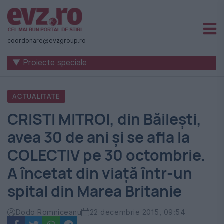
Știri
naționale
coordonare@evzgroup.ro
și
▼ Proiecte speciale
internaționale
|
ACTUALITATE
România
CRISTI MITROI, din Băileşti,
-
avea 30 de ani şi se afla la
Evenimentul
COLECTIV pe 30 octombrie.
Zilei
A încetat din viaţă într-un
spital din Marea Britanie
Dodo Romniceanu
22 decembrie 2015, 09:54