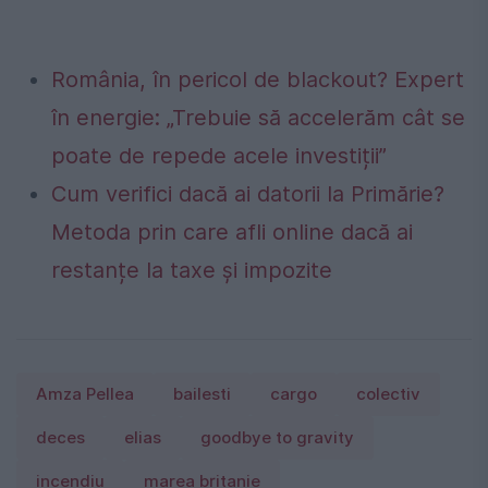
România, în pericol de blackout? Expert
în energie: „Trebuie să accelerăm cât se
poate de repede acele investiții”
Cum verifici dacă ai datorii la Primărie?
Metoda prin care afli online dacă ai
restanțe la taxe și impozite
Amza Pellea
bailesti
cargo
colectiv
deces
elias
goodbye to gravity
incendiu
marea britanie