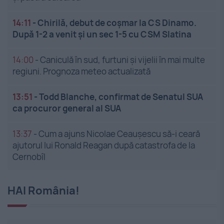
14:11
-
Chirilă, debut de coșmar la CS Dinamo.
După 1-2 a venit și un sec 1-5 cu CSM Slatina
14:00
-
Caniculă în sud, furtuni și vijelii în mai multe
regiuni. Prognoza meteo actualizată
13:51
-
Todd Blanche, confirmat de Senatul SUA
ca procuror general al SUA
13:37
-
Cum a ajuns Nicolae Ceaușescu să-i ceară
ajutorul lui Ronald Reagan după catastrofa de la
Cernobîl
HAI România!