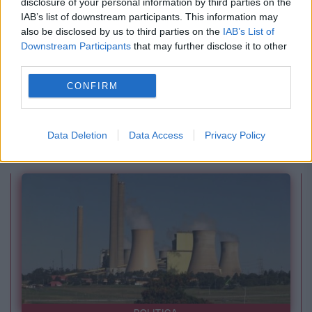
disclosure of your personal information by third parties on the
IAB’s list of downstream participants. This information may
also be disclosed by us to third parties on the
IAB’s List of
Downstream Participants
that may further disclose it to other
third parties.
MONDEN
CONFIRM
Phil Collins dezvăluie că a fost la un pas de
Data Deletion
Data Access
Privacy Policy
moarte: Oamenii veneau să-și ia rămas-bun