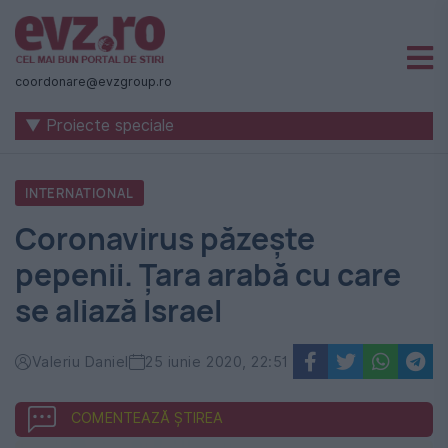
Știri
naționale
coordonare@evzgroup.ro
și
▼ Proiecte speciale
internaționale
|
INTERNATIONAL
România
Coronavirus păzește
-
pepenii. Țara arabă cu care
Evenimentul
se aliază Israel
Zilei
Valeriu Daniel
25 iunie 2020, 22:51
COMENTEAZĂ ȘTIREA