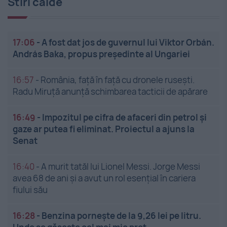
Stiri calde
17:06
-
A fost dat jos de guvernul lui Viktor Orbán.
András Baka, propus președinte al Ungariei
16:57
-
România, față în față cu dronele rusești.
Radu Miruță anunță schimbarea tacticii de apărare
16:49
-
Impozitul pe cifra de afaceri din petrol și
gaze ar putea fi eliminat. Proiectul a ajuns la
Senat
16:40
-
A murit tatăl lui Lionel Messi. Jorge Messi
avea 68 de ani și a avut un rol esențial în cariera
fiului său
16:28
-
Benzina pornește de la 9,26 lei pe litru.