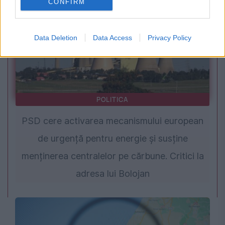
CONFIRM
Data Deletion
Data Access
Privacy Policy
POLITICA
PSD cere activarea mecanismului european
de urgență pentru energie și susține
menținerea centralelor pe cărbune. Critici la
adresa lui Bolojan