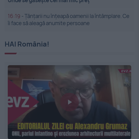
Unde se găsește cel mai mic preț
16:19
-
Țânțarii nu înțeapă oamenii la întâmplare. Ce
îi face să aleagă anumite persoane
HAI România!