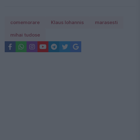
comemorare
Klaus Iohannis
marasesti
mihai tudose