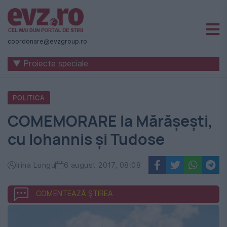
Știri
naționale
coordonare@evzgroup.ro
și
▼ Proiecte speciale
internaționale
|
POLITICA
România
COMEMORARE la Mărășești,
-
cu Iohannis și Tudose
Evenimentul
Zilei
Irina Lungu
6 august 2017, 08:08
COMENTEAZĂ ȘTIREA