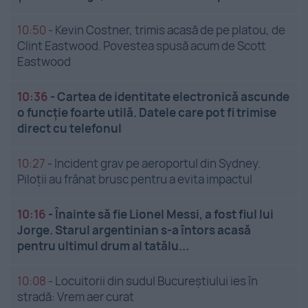
10:50
-
Kevin Costner, trimis acasă de pe platou, de
Clint Eastwood. Povestea spusă acum de Scott
Eastwood
10:36
-
Cartea de identitate electronică ascunde
o funcție foarte utilă. Datele care pot fi trimise
direct cu telefonul
10:27
-
Incident grav pe aeroportul din Sydney.
Piloții au frânat brusc pentru a evita impactul
10:16
-
Înainte să fie Lionel Messi, a fost fiul lui
Jorge. Starul argentinian s-a întors acasă
pentru ultimul drum al tatălu...
10:08
-
Locuitorii din sudul Bucureștiului ies în
stradă: Vrem aer curat