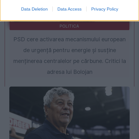
Data Deletion
Data Access
Privacy Policy
POLITICA
PSD cere activarea mecanismului european
de urgență pentru energie și susține
menținerea centralelor pe cărbune. Critici la
adresa lui Bolojan