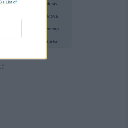
B’s List of
Exclusiv
Moldova
Horoscop
Vremea
i.
că