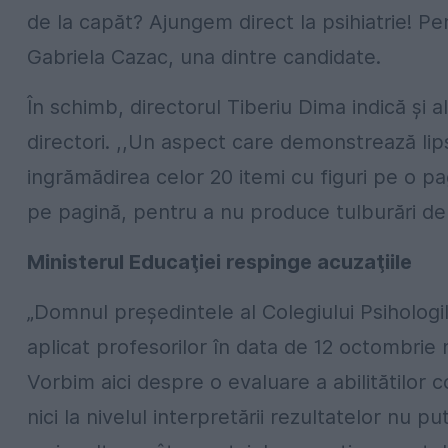
de la capăt? Ajungem direct la psihiatrie! P
Gabriela Cazac, una dintre candidate.
În schimb, directorul Tiberiu Dima indică ş
directori. ,,Un aspect care demonstrează lips
ingrămădirea celor 20 itemi cu figuri pe o pag
pe pagină, pentru a nu produce tulburări de 
Ministerul Educaţiei respinge acuzaţiile
„Domnul președintele al Colegiului Psihologi
aplicat profesorilor în data de 12 octombrie n
Vorbim aici despre o evaluare a abilitătilor cog
nici la nivelul interpretării rezultatelor nu 