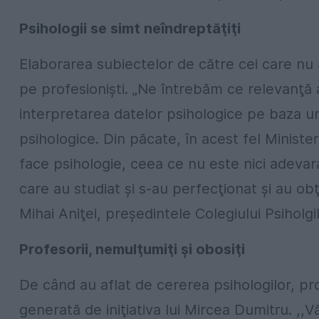
Psihologii se simt neîndreptăţiţi
Elaborarea subiectelor de către cei care nu
pe profesionişti. „Ne întrebăm ce relevanţă ar
interpretarea datelor psihologice pe baza unu
psihologice. Din păcate, în acest fel Minister
face psihologie, ceea ce nu este nici adevarat
care au studiat şi s-au perfecţionat şi au obţi
Mihai Aniţei, preşedintele Colegiului Psiholg
Profesorii, nemulţumiţi şi obosiţi
De când au aflat de cererea psihologilor, pro
generată de iniţiativa lui Mircea Dumitru. ,,