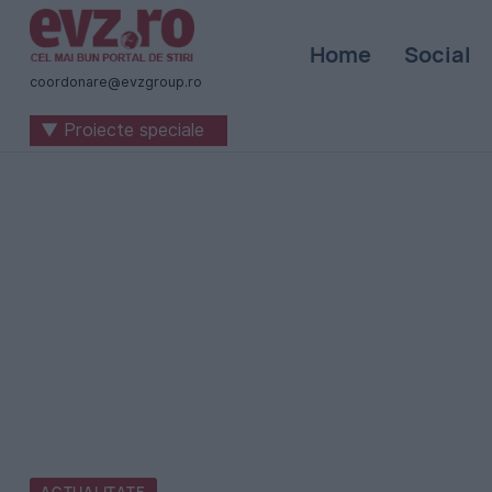
Știri
Home
Social
naționale
coordonare@evzgroup.ro
și
▼ Proiecte speciale
internaționale
|
România
-
Evenimentul
Zilei