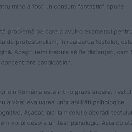
entru mine a fost un consum fantastic”, spune
i altă problemă pe care a avut-o examenul pentr
ă de profesionalism, în realizarea testelor, est
ină. Acești itemi trebuie să fie distanțați, cam 
concentrare candidaților”.
lor din România este într-o gravă eroare. Testul
u a vizat evaluarea unor abilităti psihologice.
nitive. Așadar, nici la nivelul elaborării testului
putem vorbi despre un test psihologic. Asta cu at