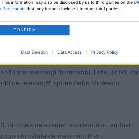
. This information may also be disclosed by us to third parties on the
IA
e psihologi atetestaţi”, spun ei.
Participants
that may further disclose it to other third parties.
alte teste
CONFIRM
sunt fondate, conform Colegiului Psihilogilor.
n foaia de examen nu sunt altceva decât preluăr
Data Deletion
Data Access
Privacy Policy
bare dintr-un test, alte două din altul şi aşa mai
ebări are relevanţă în ansamblul său, altfel, da
vorbi de relevanţă”, spune Bebe Mihăescu,
40, din foaia de examen a directorilor, au fost
 copiii în vârstă de maximum 8 ani.