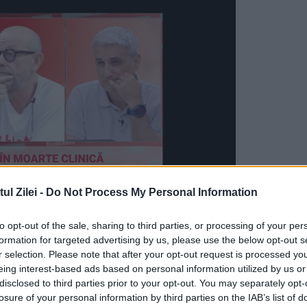
l Zilei -
Do Not Process My Personal Information
to opt-out of the sale, sharing to third parties, or processing of your per
uvinte grele când s-au referit la examenele
formation for targeted advertising by us, please use the below opt-out s
 afacere, vrem să vedem reţeta financiară din
r selection. Please note that after your opt-out request is processed y
eing interest-based ads based on personal information utilized by us or
tii să fie înlocuiţi cu funcţionari publici care să
disclosed to third parties prior to your opt-out. You may separately opt-
losure of your personal information by third parties on the IAB’s list of
 manageriale. Ne dorim reluarea examenelor cu