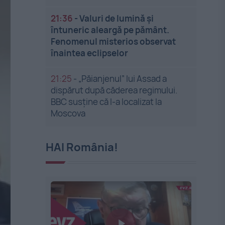
21:36
-
Valuri de lumină și
întuneric aleargă pe pământ.
Fenomenul misterios observat
înaintea eclipselor
21:25
-
„Păianjenul” lui Assad a
dispărut după căderea regimului.
BBC susține că l-a localizat la
Moscova
HAI România!