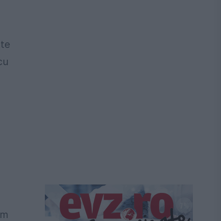
şte
cu
ăm