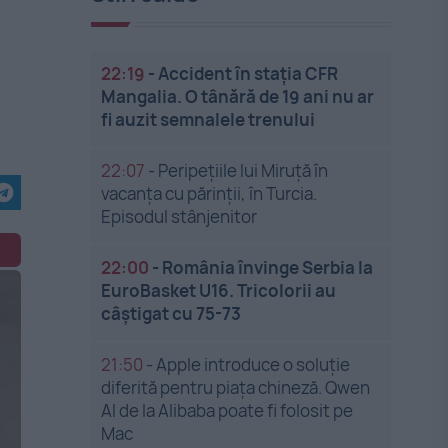
22:19
-
Accident în stația CFR
Mangalia. O tânără de 19 ani nu ar
fi auzit semnalele trenului
22:07
-
Peripețiile lui Miruță în
vacanța cu părinții, în Turcia.
Episodul stânjenitor
22:00
-
România învinge Serbia la
EuroBasket U16. Tricolorii au
câștigat cu 75-73
21:50
-
Apple introduce o soluție
diferită pentru piața chineză. Qwen
AI de la Alibaba poate fi folosit pe
Mac