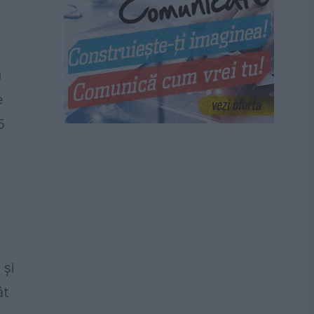
u
e
5
 și
ât