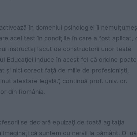
 activează în domeniul psihologiei îi nemulţume
e acel test în condiţiile în care a fost aplicat, 
i instructaj făcut de constructorii unor teste
ul Educaţiei induce în acest fel că oricine poate
 şi nici corect faţă de miile de profesionişti,
nut atestare legală.”, continuă prof. univ. dr.
ilor din România.
fesorii se declară epuizaţi de toată agitaţia
Vă imaginați că suntem cu nervii la pământ. O lu