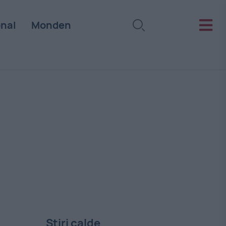
onal
Monden
Stiri calde