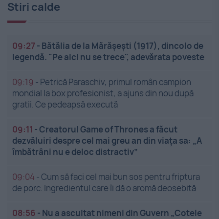
Stiri calde
09:27
-
Bătălia de la Mărășești (1917), dincolo de
legendă. "Pe aici nu se trece", adevărata poveste
09:19
-
Petrică Paraschiv, primul român campion
mondial la box profesionist, a ajuns din nou după
gratii. Ce pedeapsă execută
09:11
-
Creatorul Game of Thrones a făcut
dezvăluiri despre cel mai greu an din viața sa: „A
îmbătrâni nu e deloc distractiv”
09:04
-
Cum să faci cel mai bun sos pentru friptura
de porc. Ingredientul care îi dă o aromă deosebită
08:56
-
Nu a ascultat nimeni din Guvern „Cotele