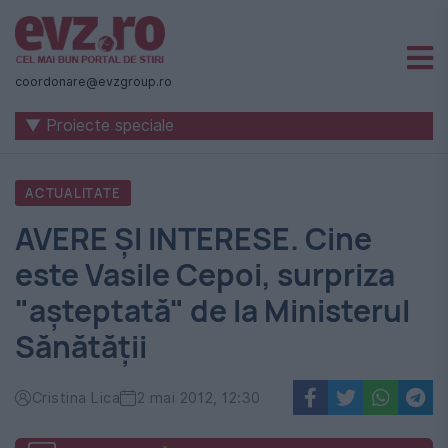
Știri
naționale
coordonare@evzgroup.ro
și
▼ Proiecte speciale
internaționale
|
ACTUALITATE
România
AVERE ȘI INTERESE. Cine
-
este Vasile Cepoi, surpriza
Evenimentul
"așteptată" de la Ministerul
Zilei
Sănătății
Cristina Lica
2 mai 2012, 12:30