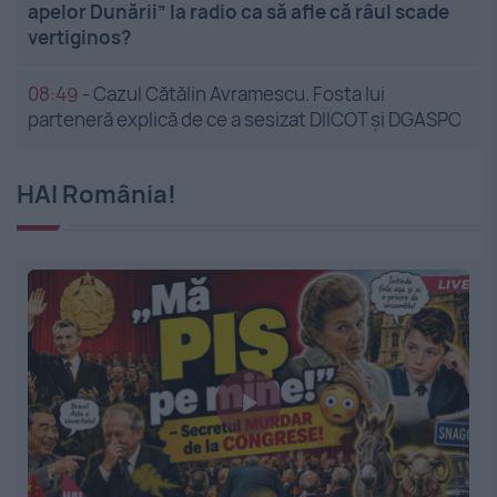
apelor Dunării” la radio ca să afle că râul scade
vertiginos?
08:49
-
Cazul Cătălin Avramescu. Fosta lui
parteneră explică de ce a sesizat DIICOT și DGASPC
HAI România!