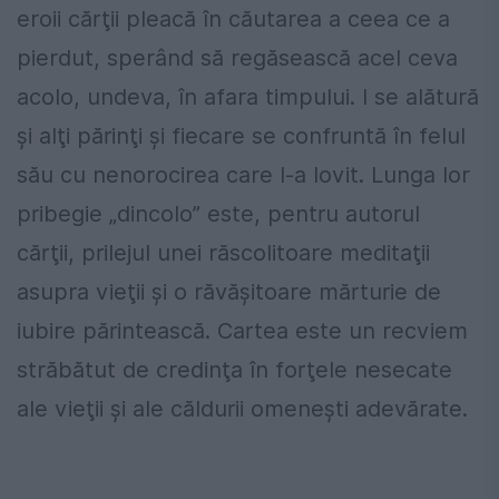
eroii cărţii pleacă în căutarea a ceea ce a
pierdut, sperând să regăsească acel ceva
acolo, undeva, în afara timpului. I se alătură
şi alţi părinţi şi fiecare se confruntă în felul
său cu nenorocirea care l-a lovit. Lunga lor
pribegie „dincolo” este, pentru autorul
cărţii, prilejul unei răscolitoare meditaţii
asupra vieţii şi o răvăşitoare mărturie de
iubire părintească. Cartea este un recviem
străbătut de credinţa în forţele nesecate
ale vieţii şi ale căldurii omeneşti adevărate.