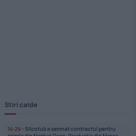
Stiri calde
14:29
-
Silcotub a semnat contractul pentru
gazele din Neptun Deep. Producția din Marea