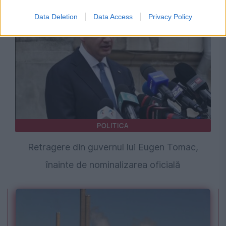
propus ministru al Culturii
Data Deletion
Data Access
Privacy Policy
POLITICA
Retragere din guvernul lui Eugen Tomac,
înainte de nominalizarea oficială