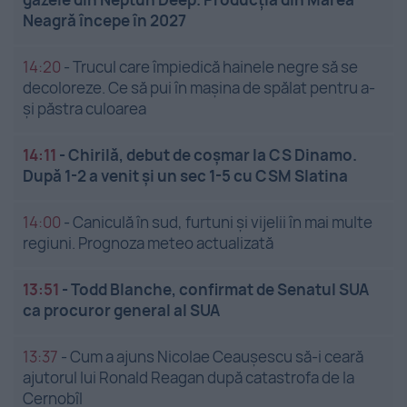
Neagră începe în 2027
14:20
-
Trucul care împiedică hainele negre să se
decoloreze. Ce să pui în mașina de spălat pentru a-
și păstra culoarea
14:11
-
Chirilă, debut de coșmar la CS Dinamo.
După 1-2 a venit și un sec 1-5 cu CSM Slatina
14:00
-
Caniculă în sud, furtuni și vijelii în mai multe
regiuni. Prognoza meteo actualizată
13:51
-
Todd Blanche, confirmat de Senatul SUA
ca procuror general al SUA
13:37
-
Cum a ajuns Nicolae Ceaușescu să-i ceară
ajutorul lui Ronald Reagan după catastrofa de la
Cernobîl