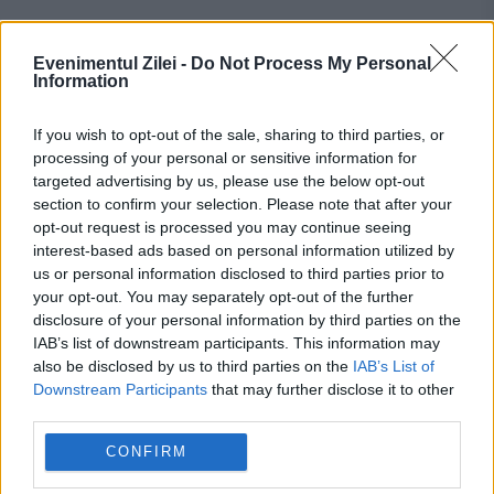
Evenimentul Zilei -
Do Not Process My Personal
Recomandările noastre
Information
If you wish to opt-out of the sale, sharing to third parties, or
processing of your personal or sensitive information for
targeted advertising by us, please use the below opt-out
section to confirm your selection. Please note that after your
opt-out request is processed you may continue seeing
interest-based ads based on personal information utilized by
us or personal information disclosed to third parties prior to
your opt-out. You may separately opt-out of the further
disclosure of your personal information by third parties on the
IAB’s list of downstream participants. This information may
also be disclosed by us to third parties on the
IAB’s List of
POLITICA
Downstream Participants
that may further disclose it to other
third parties.
A emigrat în Canada la 18 ani și a făcut carieră
CONFIRM
în multinaționale. Descendentul unui domnitor,