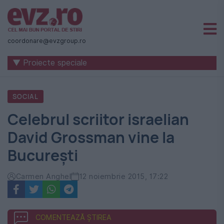
Știri
naționale
coordonare@evzgroup.ro
și
▼ Proiecte speciale
internaționale
|
SOCIAL
România
Celebrul scriitor israelian
-
David Grossman vine la
Evenimentul
București
Zilei
Carmen Anghel
12 noiembrie 2015, 17:22
COMENTEAZĂ ȘTIREA