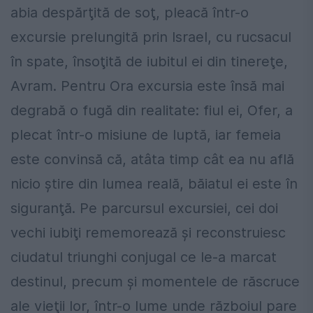
abia despărţită de soţ, pleacă într-o
excursie prelungită prin Israel, cu rucsacul
în spate, însoţită de iubitul ei din tinereţe,
Avram. Pentru Ora excursia este însă mai
degrabă o fugă din realitate: fiul ei, Ofer, a
plecat într-o misiune de luptă, iar femeia
este convinsă că, atâta timp cât ea nu află
nicio ştire din lumea reală, băiatul ei este în
siguranţă. Pe parcursul excursiei, cei doi
vechi iubiţi rememorează şi reconstruiesc
ciudatul triunghi conjugal ce le-a marcat
destinul, precum şi momentele de răscruce
ale vieţii lor, într-o lume unde războiul pare