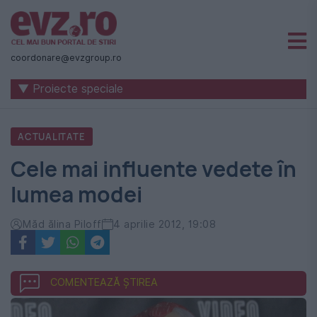
Știri
naționale
coordonare@evzgroup.ro
și
▼ Proiecte speciale
internaționale
|
ACTUALITATE
România
Cele mai influente vedete în
-
lumea modei
Evenimentul
Zilei
Măd ălina Piloff
4 aprilie 2012, 19:08
COMENTEAZĂ ȘTIREA