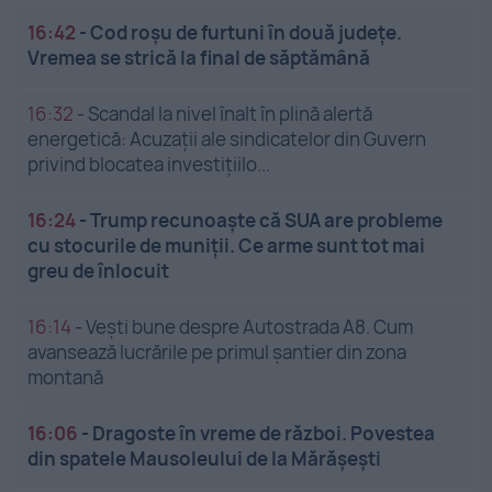
16:42
-
Cod roșu de furtuni în două județe.
Vremea se strică la final de săptămână
16:32
-
Scandal la nivel înalt în plină alertă
energetică: Acuzații ale sindicatelor din Guvern
privind blocatea investițiilo...
16:24
-
Trump recunoaște că SUA are probleme
cu stocurile de muniții. Ce arme sunt tot mai
greu de înlocuit
16:14
-
Vești bune despre Autostrada A8. Cum
avansează lucrările pe primul șantier din zona
montană
16:06
-
Dragoste în vreme de război. Povestea
din spatele Mausoleului de la Mărășești