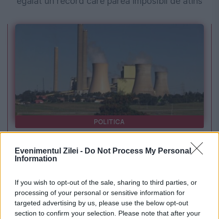
egalat un record care părea imposibil de atins
POLITICA
PSD cere activarea mecanismului european
Evenimentul Zilei -
Do Not Process My Personal
Information
de urgență pentru energie și susține
menținerea centralelor pe cărbune. Critici la
If you wish to opt-out of the sale, sharing to third parties, or
processing of your personal or sensitive information for
adresa lui Bolojan
targeted advertising by us, please use the below opt-out
section to confirm your selection. Please note that after your