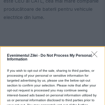
este CEO al CATL, cea mai mare companie
producătoare de baterii pentru vehicule
electrice din lume.
Evenimentul Zilei -
Do Not Process My Personal
Information
If you wish to opt-out of the sale, sharing to third parties, or
processing of your personal or sensitive information for
targeted advertising by us, please use the below opt-out
section to confirm your selection. Please note that after your
Un pui de somn de 20-30 de minute poate
opt-out request is processed you may continue seeing
ajuta la concentrarea și gestionarea
interest-based ads based on personal information utilized by
us or personal information disclosed to third parties prior to
oboselii.
your opt-out. You may separately opt-out of the further