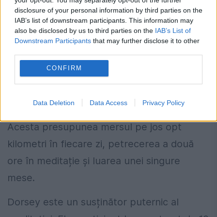
disclosure of your personal information by third parties on the
7. Jack Dorsey, două ore zilnice de
IAB’s list of downstream participants. This information may
also be disclosed by us to third parties on the
IAB’s List of
meditație.
Downstream Participants
that may further disclose it to other
third parties.
Atunci când Jack Dorsey era CEO al
CONFIRM
Twitter, precum și al companiei de servicii
financiare Block, a urmat un regim strict de
Data Deletion
Data Access
Privacy Policy
wellness care l-a ajutat să „rămână întreg”.
Acesta presupunea mersul pe jos opt
kilometri în fiecare zi, petrecerea a două
ore în meditație și luarea unei singure
mese.
Dorsey este un susținător puternic al