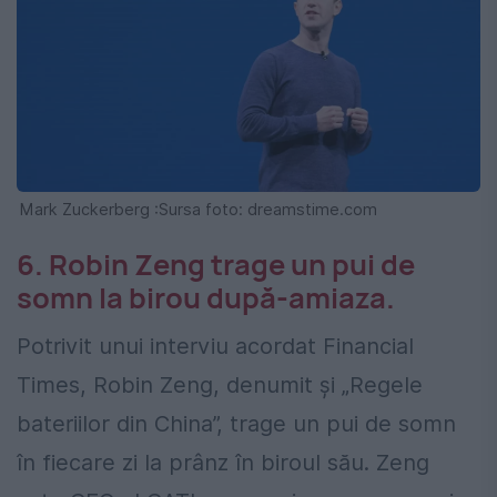
Mark Zuckerberg :Sursa foto: dreamstime.com
6. Robin Zeng trage un pui de
somn la birou după-amiaza.
Potrivit unui interviu acordat Financial
Times, Robin Zeng, denumit și „Regele
bateriilor din China”, trage un pui de somn
în fiecare zi la prânz în biroul său. Zeng