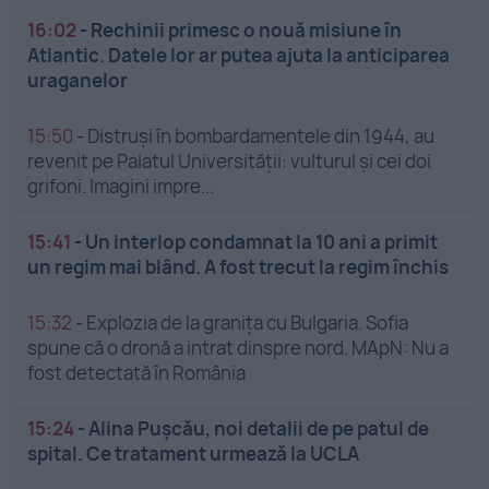
16:02
-
Rechinii primesc o nouă misiune în
Atlantic. Datele lor ar putea ajuta la anticiparea
uraganelor
15:50
-
Distruși în bombardamentele din 1944, au
revenit pe Palatul Universității: vulturul și cei doi
grifoni. Imagini impre...
15:41
-
Un interlop condamnat la 10 ani a primit
un regim mai blând. A fost trecut la regim închis
15:32
-
Explozia de la granița cu Bulgaria. Sofia
spune că o dronă a intrat dinspre nord. MApN: Nu a
fost detectată în România
15:24
-
Alina Pușcău, noi detalii de pe patul de
spital. Ce tratament urmează la UCLA