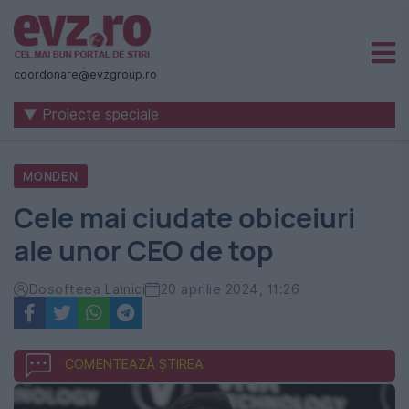
Știri
naționale
coordonare@evzgroup.ro
și
▼ Proiecte speciale
internaționale
|
MONDEN
România
Cele mai ciudate obiceiuri
-
ale unor CEO de top
Evenimentul
Zilei
Dosofteea Lainici
20 aprilie 2024, 11:26
COMENTEAZĂ ȘTIREA