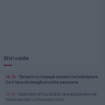
Stiri calde
16:19
-
Țânțarii nu înțeapă oamenii la întâmplare.
Ce îi face să aleagă anumite persoane
16:10
-
Obiectele din bucătărie care adună cele mai
multe bacterii. Le folosești zilnic