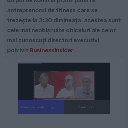
un pui de somn la prânz până la
antreprenorul de fitness care se
trezește la 3:30 dimineața, acestea sunt
cele mai neobișnuite obiceiuri ale celor
mai cunoscuți directori executivi,
potrivit
BusinessInsider
.
Următorul videoclip în 4
Anulează