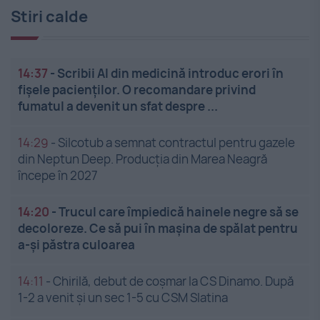
Stiri calde
14:37
-
Scribii AI din medicină introduc erori în
fișele pacienților. O recomandare privind
fumatul a devenit un sfat despre ...
14:29
-
Silcotub a semnat contractul pentru gazele
din Neptun Deep. Producția din Marea Neagră
începe în 2027
14:20
-
Trucul care împiedică hainele negre să se
decoloreze. Ce să pui în mașina de spălat pentru
a-și păstra culoarea
14:11
-
Chirilă, debut de coșmar la CS Dinamo. După
1-2 a venit și un sec 1-5 cu CSM Slatina