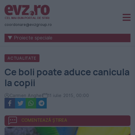
Știri
naționale
coordonare@evzgroup.ro
și
▼ Proiecte speciale
internaționale
|
ACTUALITATE
România
Ce boli poate aduce canicula
-
la copii
Evenimentul
Zilei
Carmen Anghel
11 iulie 2015, 00:00
COMENTEAZĂ ȘTIREA