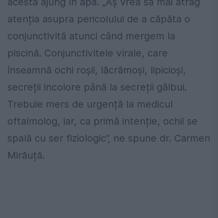
acesta ajung în apă. „Aș vrea să mai atrag
atenția asupra pericolului de a căpăta o
conjunctivită atunci când mergem la
piscină. Conjunctivitele virale, care
înseamnă ochi roșii, lăcrămoși, lipicioși,
secreții incolore până la secreții gălbui.
Trebuie mers de urgență la medicul
oftalmolog, iar, ca primă intenție, ochii se
spală cu ser fiziologic”, ne spune dr. Carmen
Mirăuță.