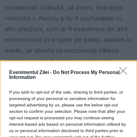
contaminat strănută, să zicem, împrăștie
«microbii ». Pentru a nu fi confundate cu
alte afecțiuni, cum ar fi exantemul din alte
enteroviroze (o erupție pe piele), apelăm la
medic, iar acesta va recomanda câteva
analize (exudat faringian, examinarea
scaunului), pentru a afla sursa problemei”.
Evenimentul Zilei -
Do Not Process My Personal
Information
Cum prevenim? „Foarte simplu. În primul
If you wish to opt-out of the sale, sharing to third parties, or
rând avem grijă ca mâinile să fie curate, le
processing of your personal or sensitive information for
spălăm cu apă și săpun din belșug, evităm
targeted advertising by us, please use the below opt-out
section to confirm your selection. Please note that after your
împrumutul de jucării, spălăm jucăriile după
opt-out request is processed you may continue seeing
interest-based ads based on personal information utilized by
ce venim de la joacă”.
us or personal information disclosed to third parties prior to
your opt-out. You may separately opt-out of the further