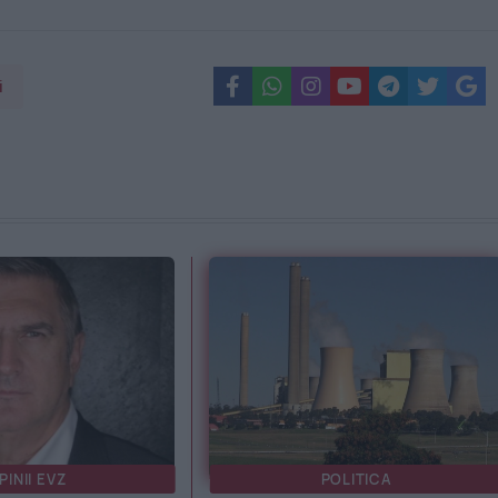
i
PINII EVZ
POLITICA