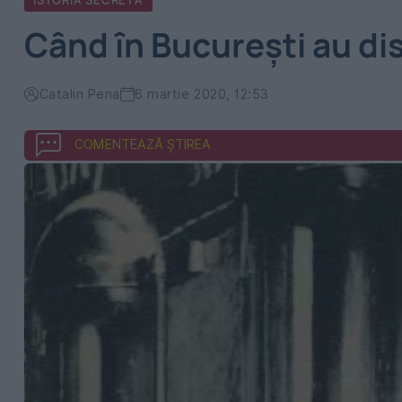
ISTORIA SECRETA
Când în București au dis
Catalin Pena
6 martie 2020, 12:53
COMENTEAZĂ ȘTIREA