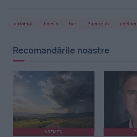
automat
bacsis
bar
Bucuresti
chelner
Recomandările noastre
VREMEA
O