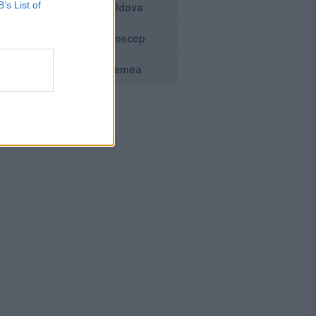
B’s List of
Moldova
Horoscop
Vremea