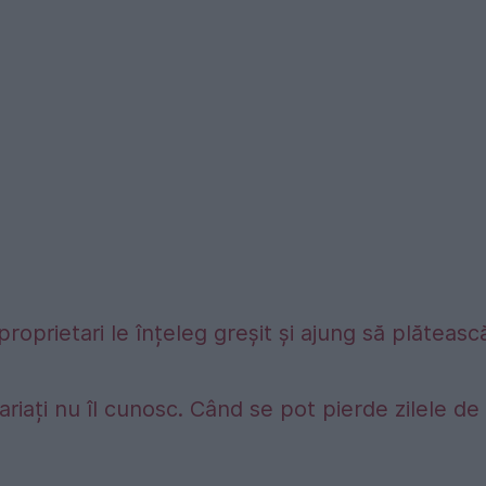
proprietari le înțeleg greșit și ajung să plăteasc
riați nu îl cunosc. Când se pot pierde zilele de