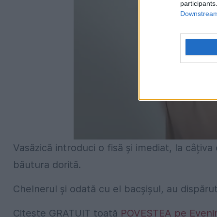
participants
Downstream 
Vasăzică introduci o fisă și imediat, la câțiva
băutura dorită.
Chelnerul și odată cu el bacșișul, au dispăru
Citește GRATUIT toată
POVESTEA pe Evenime