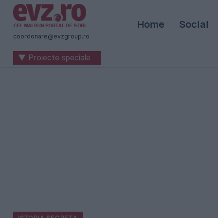
Știri
Home
Social
naționale
coordonare@evzgroup.ro
și
▼ Proiecte speciale
internaționale
|
România
-
Evenimentul
Zilei