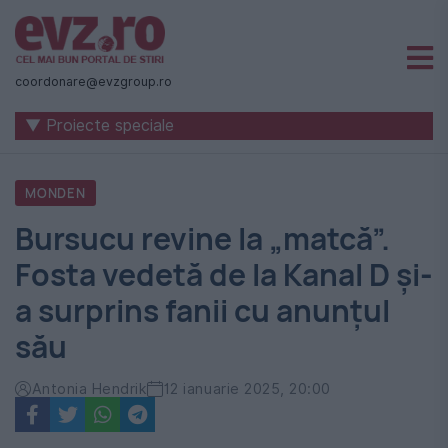
Știri
naționale
coordonare@evzgroup.ro
și
▼ Proiecte speciale
internaționale
|
MONDEN
România
Bursucu revine la „matcă”.
-
Fosta vedetă de la Kanal D și-
Evenimentul
a surprins fanii cu anunțul
Zilei
său
Antonia Hendrik
12 ianuarie 2025, 20:00