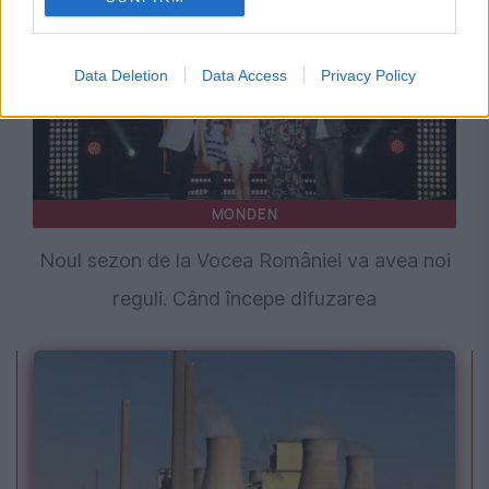
Data Deletion
Data Access
Privacy Policy
MONDEN
Noul sezon de la Vocea României va avea noi
reguli. Când începe difuzarea