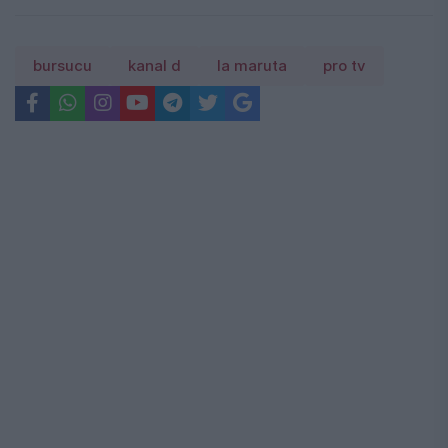
bursucu
kanal d
la maruta
pro tv