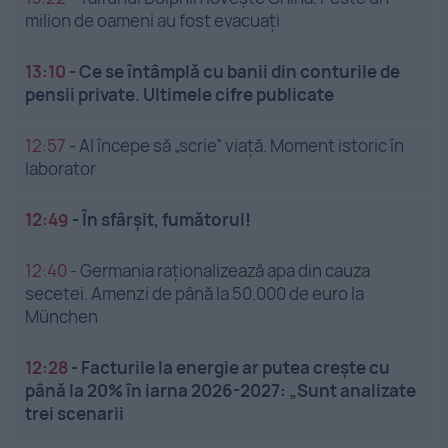
milion de oameni au fost evacuați
13:10
-
Ce se întâmplă cu banii din conturile de
pensii private. Ultimele cifre publicate
12:57
-
AI începe să „scrie” viață. Moment istoric în
laborator
12:49
-
În sfârșit, fumătorul!
12:40
-
Germania raționalizează apa din cauza
secetei. Amenzi de până la 50.000 de euro la
München
12:28
-
Facturile la energie ar putea crește cu
până la 20% în iarna 2026-2027: „Sunt analizate
trei scenarii