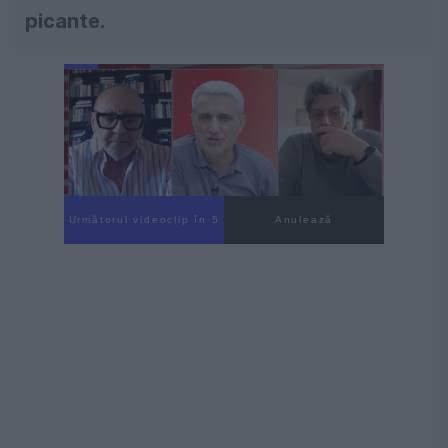
picante.
Următorul videoclip în 4
Anulează