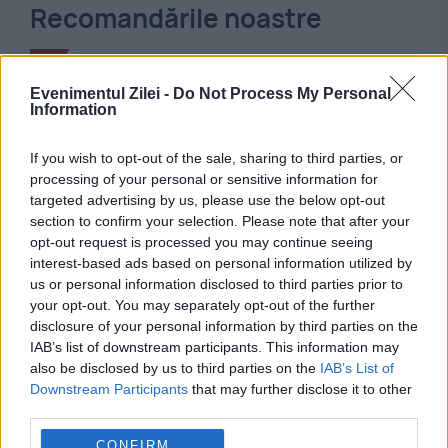
Recomandările noastre
Evenimentul Zilei -
Do Not Process My Personal
Information
If you wish to opt-out of the sale, sharing to third parties, or
processing of your personal or sensitive information for
targeted advertising by us, please use the below opt-out
section to confirm your selection. Please note that after your
opt-out request is processed you may continue seeing
interest-based ads based on personal information utilized by
MONDEN
us or personal information disclosed to third parties prior to
your opt-out. You may separately opt-out of the further
Povestea neștiută a Roxanei Ciuhulescu.
disclosure of your personal information by third parties on the
IAB’s list of downstream participants. This information may
Decizia care i-a deschis drumul către
also be disclosed by us to third parties on the
IAB’s List of
Downstream Participants
that may further disclose it to other
ProMotor
third parties.
CONFIRM