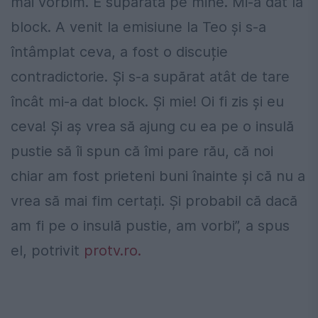
mai vorbim. E supărată pe mine. Mi-a dat la
block. A venit la emisiune la Teo și s-a
întâmplat ceva, a fost o discuție
contradictorie. Și s-a supărat atât de tare
încât mi-a dat block. Și mie! Oi fi zis și eu
ceva! Și aș vrea să ajung cu ea pe o insulă
pustie să îi spun că îmi pare rău, că noi
chiar am fost prieteni buni înainte și că nu a
vrea să mai fim certați. Și probabil că dacă
am fi pe o insulă pustie, am vorbi”, a spus
el, potrivit
protv.ro.