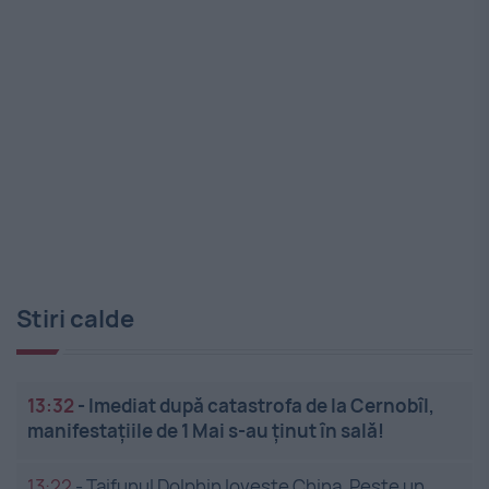
Stiri calde
13:32
-
Imediat după catastrofa de la Cernobîl,
manifestațiile de 1 Mai s-au ținut în sală!
13:22
-
Taifunul Dolphin lovește China. Peste un