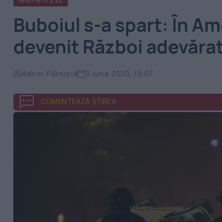
INVITATII EVZ
Buboiul s-a spart: În Am
devenit Război adevăra
Adrian Pătrușcă
2 iunie 2020, 19:07
COMENTEAZĂ ȘTIREA