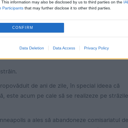
. This information may also be disclosed by us to third parties on the
IA
ealurilor care animă de mult cele două tabere.
Participants
that may further disclose it to other third parties.
or al acestei estompări, dar venirea sa la
CONFIRM
berale.
ga a renunțat la liberalism pentru a bascula într
Data Deletion
Data Access
Privacy Policy
exuală.
străin.
opovăduit de ani de zile, în special ideea că
timă, este acum pe cale să se realizeze pe străzil
nneapolis a ales să abandoneze comisariatul d