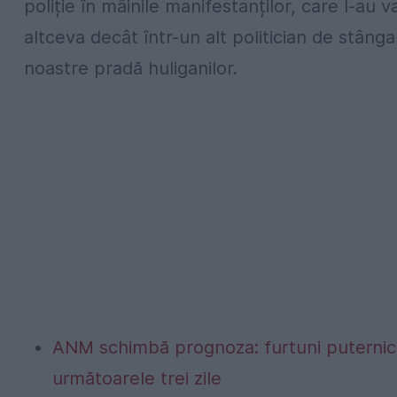
poliție în mâinile manifestanților, care l-au va
altceva decât într-un alt politician de stânga 
noastre pradă huliganilor.
ANM schimbă prognoza: furtuni puternice
următoarele trei zile