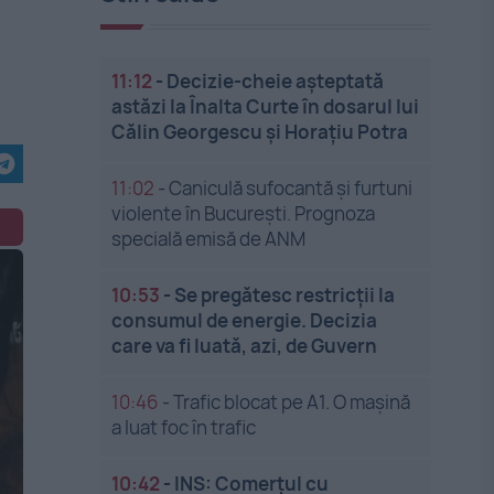
11:12
-
Decizie-cheie așteptată
astăzi la Înalta Curte în dosarul lui
Călin Georgescu și Horațiu Potra
11:02
-
Caniculă sufocantă și furtuni
violente în București. Prognoza
specială emisă de ANM
10:53
-
Se pregătesc restricții la
consumul de energie. Decizia
care va fi luată, azi, de Guvern
10:46
-
Trafic blocat pe A1. O mașină
a luat foc în trafic
10:42
-
INS: Comerțul cu