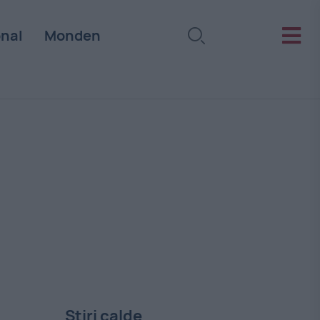
onal
Monden
Stiri calde