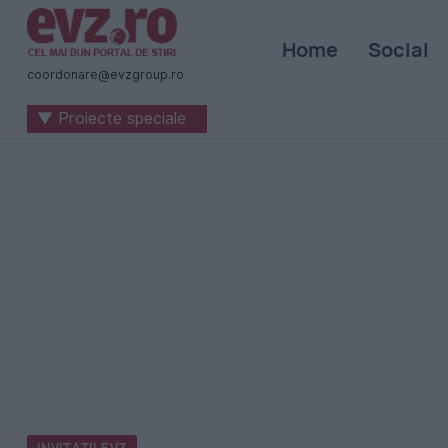
Știri
Home
Social
naționale
coordonare@evzgroup.ro
și
▼ Proiecte speciale
internaționale
|
România
-
Evenimentul
Zilei