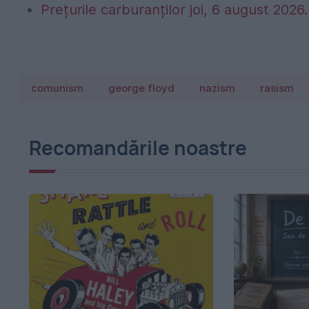
Prețurile carburanților joi, 6 august 2026. 
comunism
george floyd
nazism
rasism
Recomandările noastre