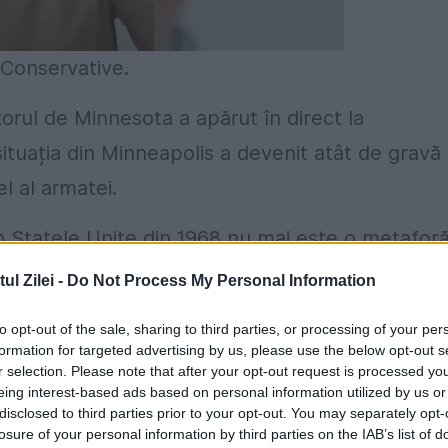
 Conservative.
orul de Minnesota a apărut în direct la
ă situația din Minneapolis a devenit atât de gravă
el al armatei.
în Statele Unite din 1968 nu mai este o metaforă
ântului.
l Zilei -
Do Not Process My Personal Information
st decât un pretext pentru ca Europa să se
to opt-out of the sale, sharing to third parties, or processing of your per
formation for targeted advertising by us, please use the below opt-out s
ucidere a lui George Floyd de către un polițist nu
r selection. Please note that after your opt-out request is processed y
emenea erupție de violență.
eing interest-based ads based on personal information utilized by us or
disclosed to third parties prior to your opt-out. You may separately opt-
losure of your personal information by third parties on the IAB’s list of
Asistăm la dispariția vechii Americi liberale, la