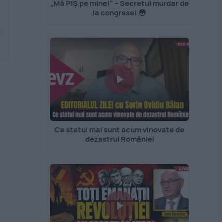
„Mă PIȘ pe mine!” – Secretul murdar de
la congrese! 😳
n
Ce statui mai sunt acum vinovate de
dezastrul României