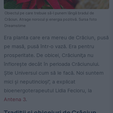
Obiectul pe care trebuie să-l punem lângă bradul de
Crăciun. Atrage norocul și energia pozitivă. Sursa foto
Dreamstime
Era planta care era mereu de Crăciun, pusă
pe masă, pusă într-o vază. Era pentru
prosperitate. De obicei, Crăciuniţa nu
înfloreşte decât în perioada Crăciunului.
Ştie Universul cum să le facă. Noi suntem
mici şi neputincioşi”, a explicat
bioenergoterapeutul Lidia Fecioru, la
Antena 3
.
Tradiții și obiceiuri de Crăciun