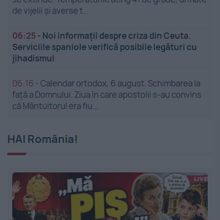
de vijelii și averse t...
06:25
-
Noi informații despre criza din Ceuta.
Serviciile spaniole verifică posibile legături cu
jihadismul
06:16
-
Calendar ortodox, 6 august. Schimbarea la
față a Domnului. Ziua în care apostolii s-au convins
că Mântuitorul era fiu...
HAI România!