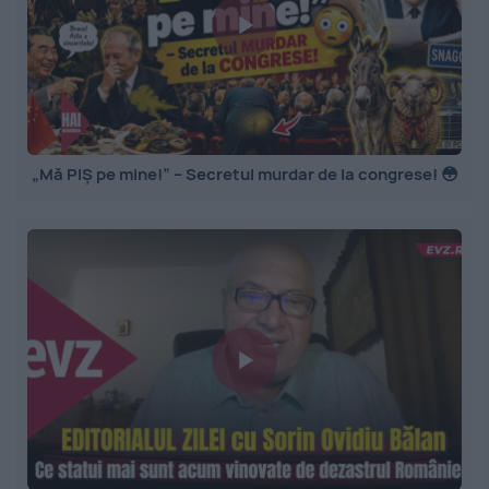
„Mă PIȘ pe mine!” – Secretul murdar de la congrese! 😳