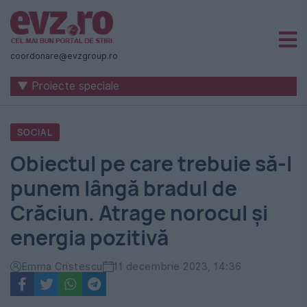
Știri
naționale
coordonare@evzgroup.ro
și
▼ Proiecte speciale
internaționale
|
SOCIAL
România
Obiectul pe care trebuie să-l
-
punem lângă bradul de
Evenimentul
Crăciun. Atrage norocul și
Zilei
energia pozitivă
Emma Cristescu
11 decembrie 2023, 14:36