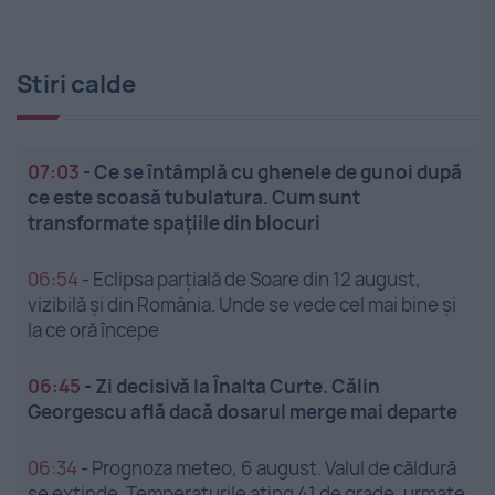
Stiri calde
07:03
-
Ce se întâmplă cu ghenele de gunoi după
ce este scoasă tubulatura. Cum sunt
transformate spațiile din blocuri
06:54
-
Eclipsa parțială de Soare din 12 august,
vizibilă și din România. Unde se vede cel mai bine și
la ce oră începe
06:45
-
Zi decisivă la Înalta Curte. Călin
Georgescu află dacă dosarul merge mai departe
06:34
-
Prognoza meteo, 6 august. Valul de căldură
se extinde. Temperaturile ating 41 de grade, urmate