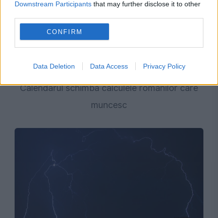
Downstream Participants
that may further disclose it to other
third parties.
CONFIRM
SOCIAL
Data Deletion
Data Access
Privacy Policy
Când vine următoarea minivacanță.
Calendarul schimbă calculele românilor care
muncesc