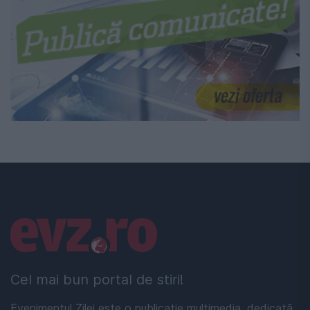
Linkuri utile
Cel mai bun portal de stiri!
Evenimentul Zilei este o publicație multimedia, dedicată