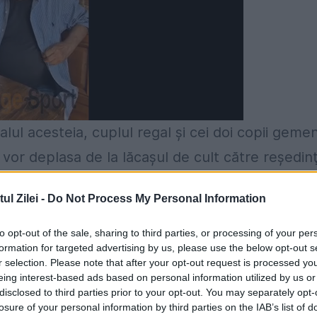
nalul acesteia, cuplul regal şi cei doi copii gemen
 vor deplasa de la lăcaşul de cult către reşedin
de televiziunea monegască, a anunţat un
l Zilei -
Do Not Process My Personal Information
formează agerpres.
to opt-out of the sale, sharing to third parties, or processing of your per
suverană va fi oferit într-un altă ceremonie, ca
formation for targeted advertising by us, please use the below opt-out s
r selection. Please note that after your opt-out request is processed y
area a zece ani de la urcarea pe tron a Prinţului
eing interest-based ads based on personal information utilized by us or
disclosed to third parties prior to your opt-out. You may separately opt-
losure of your personal information by third parties on the IAB’s list of