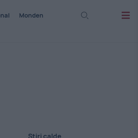
onal
Monden
Stiri calde