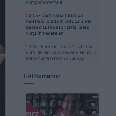
comportamentale”
23:55
-
Destinația turistică
mortală: locul din Europa unde
peste o sută de turiști își pierd
viața în fiecare an
23:46
-
Fermierii francezi schimbă
culturile din cauza secetei. Năutul și
lintea câștigă teren în Alsacia
HAI România!