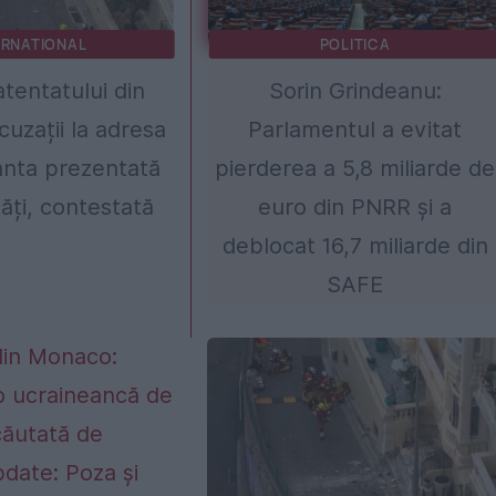
ERNATIONAL
POLITICA
atentatului din
Sorin Grindeanu:
uzații la adresa
Parlamentul a evitat
anta prezentată
pierderea a 5,8 miliarde de
tăți, contestată
euro din PNRR și a
deblocat 16,7 miliarde din
SAFE