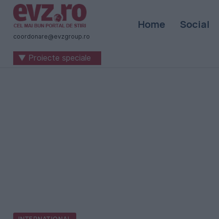
Știri
Home
Social
naționale
coordonare@evzgroup.ro
și
▼ Proiecte speciale
internaționale
|
România
-
Evenimentul
Zilei