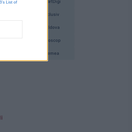
SmartDigi
B’s List of
 la
,
Exclusiv
Moldova
Horoscop
Vremea
i