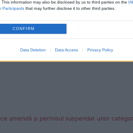
. This information may also be disclosed by us to third parties on the
IA
sud-africană Charlene Wittstock, a adus pe lume
Participants
that may further disclose it to other third parties.
abriella Therese Marie şi Jacques Honore Rainier
principatului la 11 decembrie
CONFIRM
Data Deletion
Data Access
Privacy Policy
duce amendă și permisul suspendat unor categori