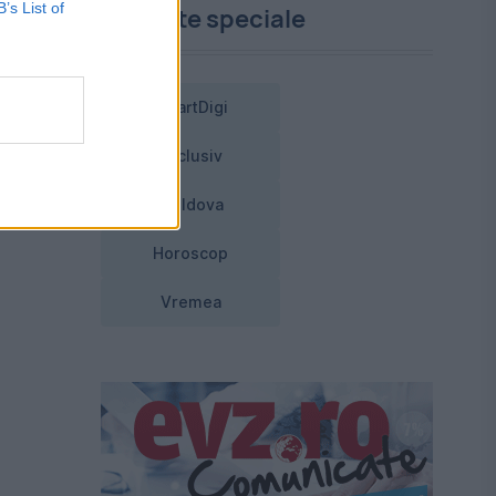
B’s List of
Proiecte speciale
at
SmartDigi
5
la
Exclusiv
Moldova
Horoscop
Vremea