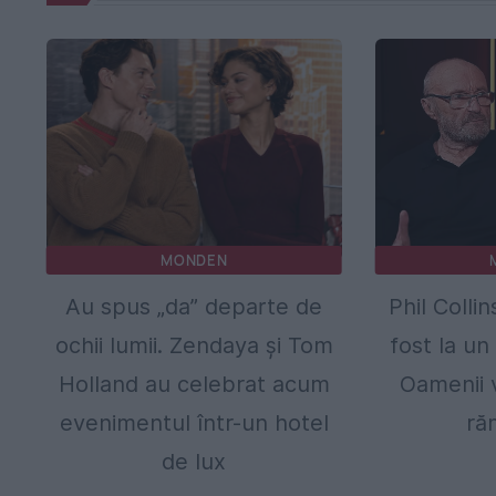
MONDEN
Au spus „da” departe de
Phil Colli
ochii lumii. Zendaya și Tom
fost la un
Holland au celebrat acum
Oamenii v
evenimentul într-un hotel
ră
de lux