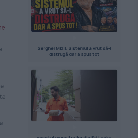
he
Serghei Mizil. Sistemul a vrut să-l
e
distrugă dar a spus tot
de
ta
de
Importul muncitorilor din Sri Lanka,