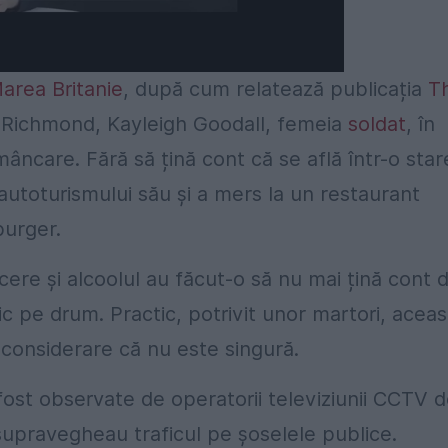
area Britanie
, după cum relatează publicația
T
l Richmond, Kayleigh Goodall, femeia
soldat
, în
mâncare. Fără să țină cont că se află într-o star
 autoturismului său și a mers la un restaurant
burger.
re și alcoolul au făcut-o să nu mai țină cont 
ic pe drum. Practic, potrivit unor martori, aceas
n considerare că nu este singură.
fost observate de operatorii televiziunii CCTV 
 supravegheau traficul pe șoselele publice.