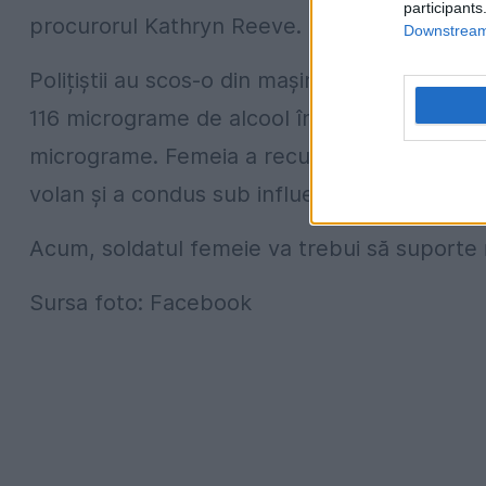
participants
procurorul Kathryn Reeve.
Downstream 
Polițiștii au scos-o din mașină și au testat-
116 micrograme de alcool în 100 de mililitri d
micrograme. Femeia a recunoscut că a băut to
volan și a condus sub influența alcoolului.
Acum, soldatul femeie va trebui să suporte rigo
Sursa foto: Facebook