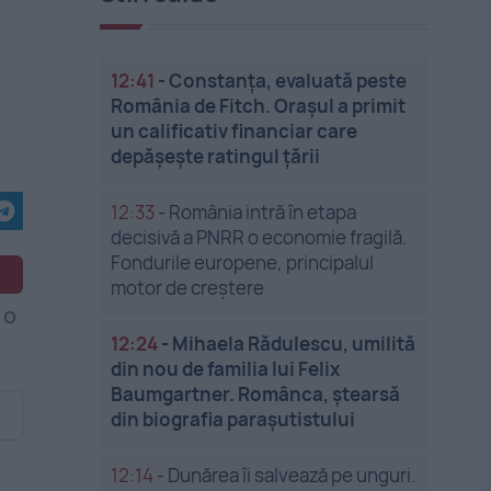
12:41
-
Constanța, evaluată peste
România de Fitch. Orașul a primit
un calificativ financiar care
depășește ratingul țării
12:33
-
România intră în etapa
decisivă a PNRR o economie fragilă.
Fondurile europene, principalul
motor de creștere
12:24
-
Mihaela Rădulescu, umilită
din nou de familia lui Felix
Baumgartner. Românca, ștearsă
din biografia parașutistului
12:14
-
Dunărea îi salvează pe unguri.