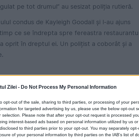
lat pe tot drumul” au sesizat poliția rutieră.
culul condus de Kayleigh Goodall și l-au ajuns
 timp ce se îndrepta spre fereastra restaurantu
oprit în dreptul ei. Un polițist a coborât și a
e.
i din meniu
l Zilei -
Do Not Process My Personal Information
all a început să-i comande din meniu, produsele
to opt-out of the sale, sharing to third parties, or processing of your per
ceasta era într-o stare atât de avansată de beți
formation for targeted advertising by us, please use the below opt-out s
r selection. Please note that after your opt-out request is processed y
 venit să-i ia comanda.
eing interest-based ads based on personal information utilized by us or
disclosed to third parties prior to your opt-out. You may separately opt-
ie înainte de a fi scoasă din mașină”, ​​a declar
losure of your personal information by third parties on the IAB’s list of