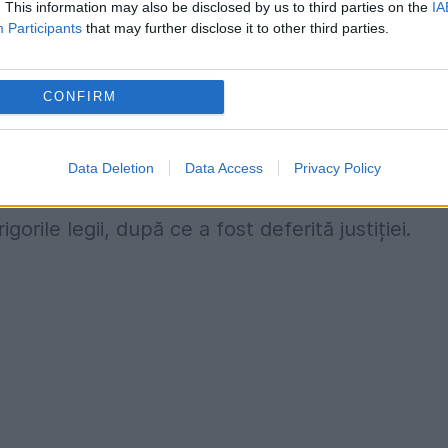
. This information may also be disclosed by us to third parties on the
IA
Participants
that may further disclose it to other third parties.
o pentru consumul de alcool. Aceasta avea a sufl
CONFIRM
e respirație, în vreme ce limita legală este de 3
ată noaptea cu prietenii, iar mai apoi a urcat 
Data Deletion
Data Access
Privacy Policy
rile legii, după ce a fost deferită justiției.