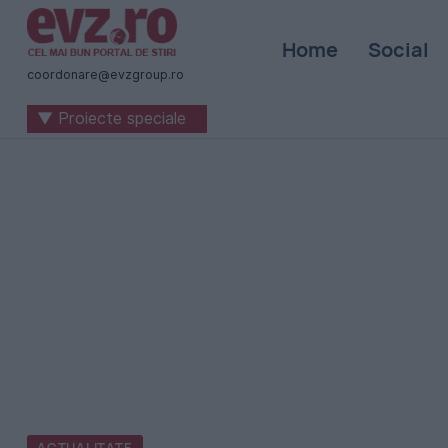
Știri
Home
Social
naționale
coordonare@evzgroup.ro
și
▼ Proiecte speciale
internaționale
|
România
-
Evenimentul
Zilei