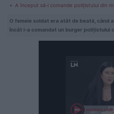
A început să-i comande polițistului din 
O femeie soldat era atât de beată, când a 
încât i-a comandat un burger polițistului 