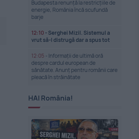
Budapesta renunță la restricțiile de
energie, România încă scufundă
barje
12:10
-
Serghei Mizil. Sistemul a
vrut să-l distrugă dar a spus tot
12:05
-
Informații de ultimă oră
despre cardul european de
sănătate. Anunț pentru românii care
pleacă în străinătate
HAI România!