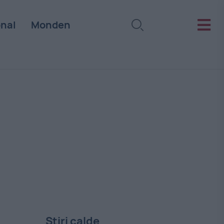
onal
Monden
Stiri calde