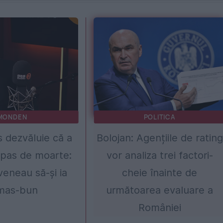
MONDEN
POLITICA
ns dezvăluie că a
Bolojan: Agențiile de rating
 pas de moarte:
vor analiza trei factori-
eneau să-și ia
cheie înainte de
mas-bun
următoarea evaluare a
României