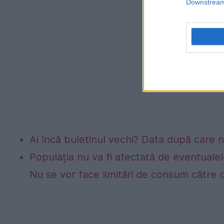
Downstream 
Ai încă buletinul vechi? Data după care nu
Populația nu va fi afectată de eventualel
Nu se vor face limitări de consum către 