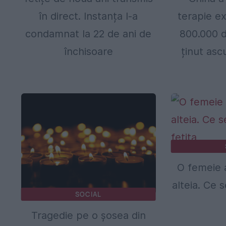
în direct. Instanța l-a
terapie e
condamnat la 22 de ani de
800.000 d
închisoare
ținut as
O femeie a
alteia. Ce 
SOCIAL
Tragedie pe o șosea din