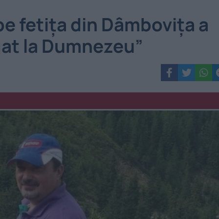
pe fetița din Dâmbovița a
gat la Dumnezeu”