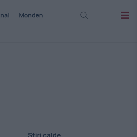
onal
Monden
Stiri calde