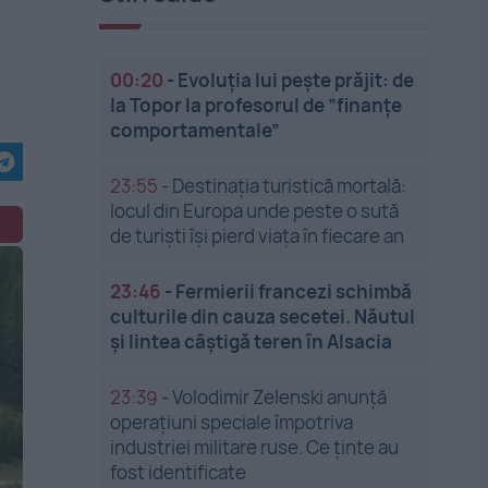
00:20
-
Evoluția lui pește prăjit: de
la Topor la profesorul de ”finanțe
comportamentale”
23:55
-
Destinația turistică mortală:
locul din Europa unde peste o sută
de turiști își pierd viața în fiecare an
23:46
-
Fermierii francezi schimbă
culturile din cauza secetei. Năutul
și lintea câștigă teren în Alsacia
23:39
-
Volodimir Zelenski anunță
operațiuni speciale împotriva
industriei militare ruse. Ce ținte au
fost identificate