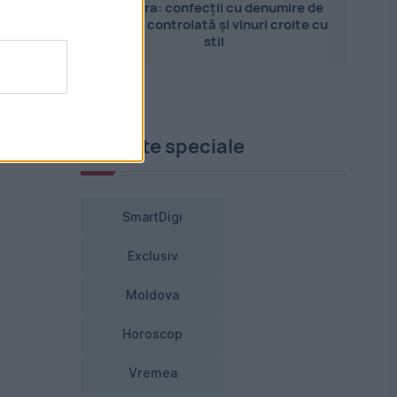
Pandora: confecții cu denumire de
origine controlată și vinuri croite cu
stil
Proiecte speciale
SmartDigi
Exclusiv
Moldova
Horoscop
Vremea