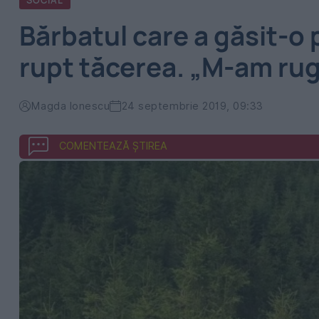
SOCIAL
Bărbatul care a găsit-o 
rupt tăcerea. „M-am ru
Magda Ionescu
24 septembrie 2019, 09:33
COMENTEAZĂ ȘTIREA