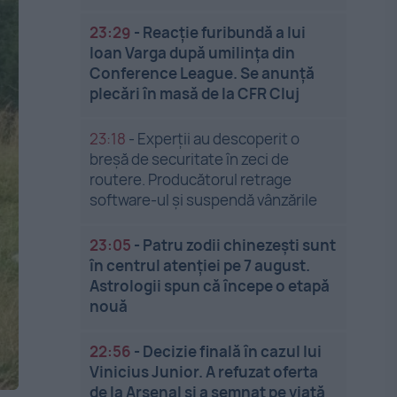
23:29
-
Reacție furibundă a lui
Ioan Varga după umilința din
Conference League. Se anunță
plecări în masă de la CFR Cluj
23:18
-
Experții au descoperit o
breșă de securitate în zeci de
routere. Producătorul retrage
software-ul și suspendă vânzările
23:05
-
Patru zodii chinezești sunt
în centrul atenției pe 7 august.
Astrologii spun că începe o etapă
nouă
22:56
-
Decizie finală în cazul lui
Vinicius Junior. A refuzat oferta
de la Arsenal și a semnat pe viață