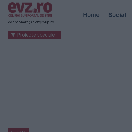
Știri
Home
Social
naționale
coordonare@evzgroup.ro
și
▼ Proiecte speciale
internaționale
|
România
-
Evenimentul
Zilei