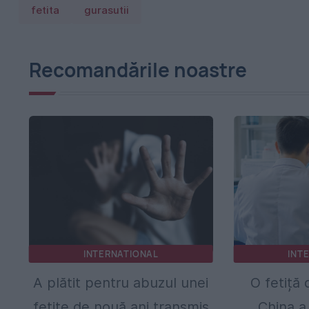
fetita
gurasutii
Recomandările noastre
INTERNATIONAL
INT
A plătit pentru abuzul unei
O fetiță 
fetițe de nouă ani transmis
China a