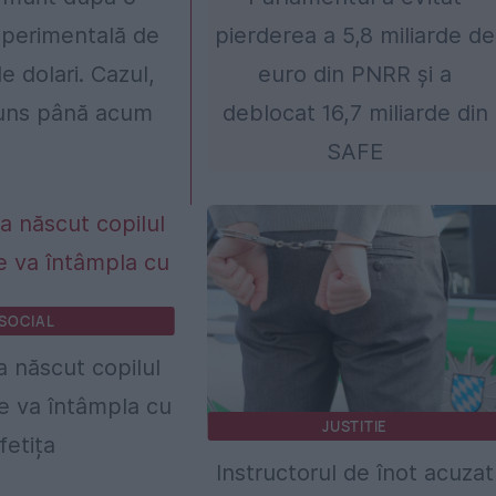
xperimentală de
pierderea a 5,8 miliarde de
e dolari. Cazul,
euro din PNRR și a
cuns până acum
deblocat 16,7 miliarde din
SAFE
SOCIAL
 născut copilul
se va întâmpla cu
JUSTITIE
fetița
Instructorul de înot acuzat