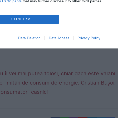
Participants
that may further disclose it to other third parties.
CONFIRM
Data Deletion
Data Access
Privacy Policy
 îl vei mai putea folosi, chiar dacă este valabil
e limitări de consum de energie. Cristian Bușoi:
consumatorii casnici