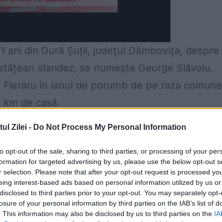
11 ani din Gură Șuții, județul Dâmbovița, despre
 cetățean olandez, se numește George Slăvoiu.
a Fieraru în lanul de porumb de pe raza comune
a km de casă.
ă-amiază în drumul de la școală spre casă, au fo
l Zilei -
Do Not Process My Personal Information
 voluntar în cadrul Asociației Rescue 4×4 și ar
to opt-out of the sale, sharing to third parties, or processing of your per
cesta a povestit pentru
dambovitanews:
„M-am
formation for targeted advertising by us, please use the below opt-out s
r selection. Please note that after your opt-out request is processed y
!”
eing interest-based ads based on personal information utilized by us or
disclosed to third parties prior to your opt-out. You may separately opt-
losure of your personal information by third parties on the IAB’s list of
. This information may also be disclosed by us to third parties on the
IA