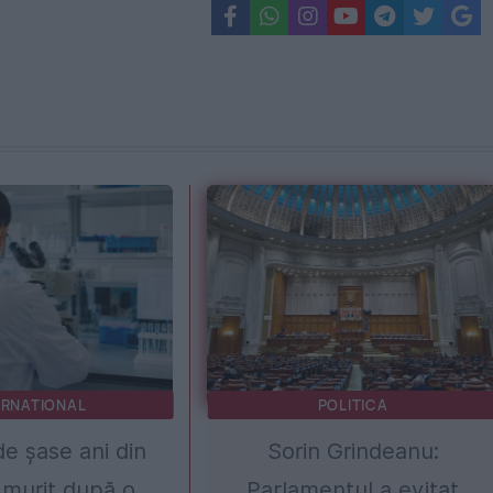
ERNATIONAL
POLITICA
de șase ani din
Sorin Grindeanu:
 murit după o
Parlamentul a evitat