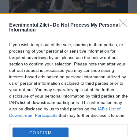
Evenimentul Zilei -
Do Not Process My Personal
SOCIAL
Information
Câți candidați s-au înscris la sesiunea de
If you wish to opt-out of the sale, sharing to third parties, or
processing of your personal or sensitive information for
toamnă a examenului de Bacalaureat. Probele
targeted advertising by us, please use the below opt-out
încep azi
section to confirm your selection. Please note that after your
opt-out request is processed you may continue seeing
interest-based ads based on personal information utilized by
us or personal information disclosed to third parties prior to
your opt-out. You may separately opt-out of the further
disclosure of your personal information by third parties on the
IAB’s list of downstream participants. This information may
also be disclosed by us to third parties on the
IAB’s List of
Downstream Participants
that may further disclose it to other
third parties.
CONFIRM