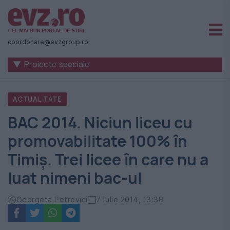
Știri
naționale
coordonare@evzgroup.ro
și
▼ Proiecte speciale
internaționale
|
ACTUALITATE
România
BAC 2014. Niciun liceu cu
-
promovabilitate 100% în
Evenimentul
Timiș. Trei licee în care nu a
Zilei
luat nimeni bac-ul
Georgeta Petrovici
7 iulie 2014, 13:38