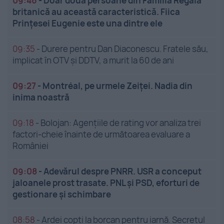
09:46
-
Doar două persoane din Familia Regală
britanică au această caracteristică. Fiica
Prințesei Eugenie este una dintre ele
09:35
-
Durere pentru Dan Diaconescu. Fratele său,
implicat în OTV și DDTV, a murit la 60 de ani
09:27
-
Montréal, pe urmele Zeiței. Nadia din
inima noastră
09:18
-
Bolojan: Agențiile de rating vor analiza trei
factori-cheie înainte de următoarea evaluare a
României
09:08
-
Adevărul despre PNRR. USR a conceput
jaloanele prost trasate. PNL și PSD, eforturi de
gestionare și schimbare
08:58
-
Ardei copți la borcan pentru iarnă. Secretul