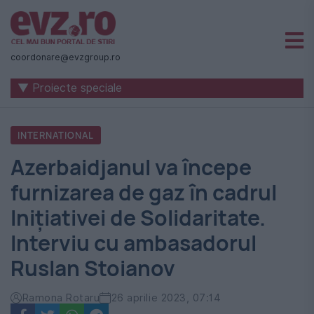
Știri
naționale
coordonare@evzgroup.ro
și
▼ Proiecte speciale
internaționale
|
INTERNATIONAL
România
Azerbaidjanul va începe
-
furnizarea de gaz în cadrul
Evenimentul
Inițiativei de Solidaritate.
Zilei
Interviu cu ambasadorul
Ruslan Stoianov
Ramona Rotaru
26 aprilie 2023, 07:14