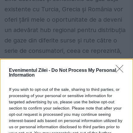
existente cu Turcia, Grecia și România vor
oferi țării mele o oportunitate de a deveni
un adevărat hub regional pentru distribuția
de gaze din diferite surse și rute către o
serie de consumatori, ceea ce reprezintă,
de fapt, esența diversificării. Deci, SGC a
Evenimentul Zilei -
Do Not Process My Personal
schimbat nu numai harta energetică a
Information
Bulgariei, ci și pe cea a întregii regiuni
If you wish to opt-out of the sale, sharing to third parties, or
balcanice”, a spus el.
processing of your personal or sensitive information for
targeted advertising by us, please use the below opt-out
Ambasadorul a subliniat că
Bulgaria
este
section to confirm your selection. Please note that after your
opt-out request is processed you may continue seeing
dornică să conducă eforturile de
interest-based ads based on personal information utilized by
us or personal information disclosed to third parties prior to
consolidare a cooperării energetice între
your opt-out. You may separately opt-out of the further