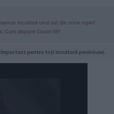
navirus locuitorii unui sat din zona roșie?
ea. Cum dispare Covid-19?
e important pentru toți locuitorii peninsulei.