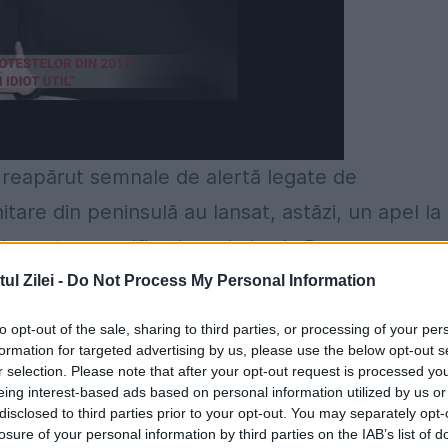
 reapărut semnale de alertă legate de
itare din peninsulă au lansat, astăzi, un apel la
lor este semnificativ mai ales la Roma.
l Zilei -
Do Not Process My Personal Information
ri de COVID -19 continuă să fie semnalat. Situa
mnale de alertă legată de transmitere”, s-a
to opt-out of the sale, sharing to third parties, or processing of your per
formation for targeted advertising by us, please use the below opt-out s
ntervalul 8-14 iunie, conform Institutului
r selection. Please note that after your opt-out request is processed y
eing interest-based ads based on personal information utilized by us or
disclosed to third parties prior to your opt-out. You may separately opt-
losure of your personal information by third parties on the IAB’s list of