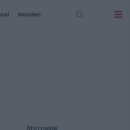
onal
Monden
Stiri calde