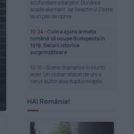
scufundare a barjelor. Dunărea
scade alarmant, iar Reactorul 2 este
la un pas de oprire
10:24
-
Cum a ajuns armata
română să ocupe Budapesta în
1919. Detalii istorice
surprinzătoare
10:16
-
Scene dramatice în Munții
Iezer. Un cioban atacat de urs a
cerut ajutor abia după o noapte
HAI România!