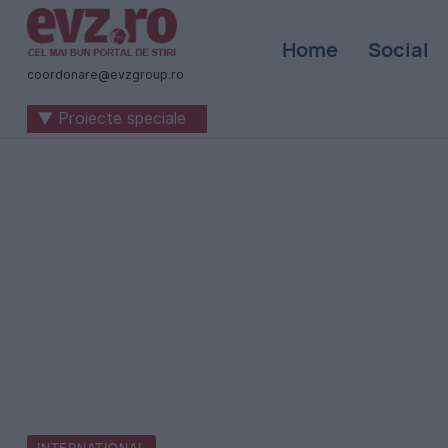
Știri
Home
Social
naționale
coordonare@evzgroup.ro
și
▼ Proiecte speciale
internaționale
|
România
-
Evenimentul
Zilei