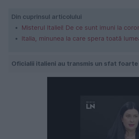
Din cuprinsul articolului
Misterul Italiei! De ce sunt imuni la coro
Italia, minunea la care spera toată lum
Oficialii italieni au transmis un sfat foart