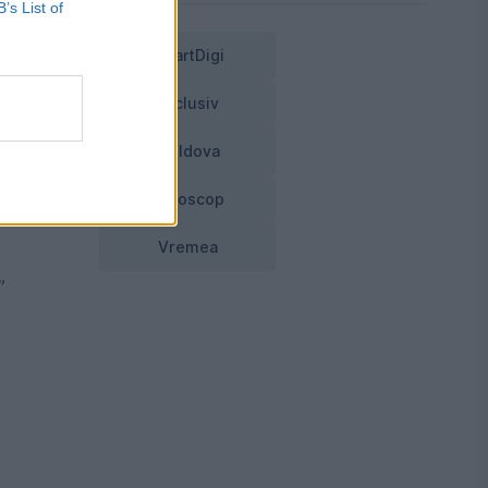
B’s List of
ub
SmartDigi
Exclusiv
că
Moldova
ii
Horoscop
Vremea
”