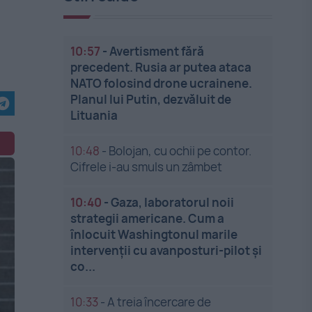
10:57
-
Avertisment fără
precedent. Rusia ar putea ataca
NATO folosind drone ucrainene.
Planul lui Putin, dezvăluit de
Lituania
10:48
-
Bolojan, cu ochii pe contor.
Cifrele i-au smuls un zâmbet
10:40
-
Gaza, laboratorul noii
strategii americane. Cum a
înlocuit Washingtonul marile
intervenții cu avanposturi-pilot și
co...
10:33
-
A treia încercare de