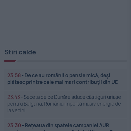
Stiri calde
23:58
-
De ce au românii o pensie mică, deși
plătesc printre cele mai mari contribuții din UE
23:43
-
Seceta de pe Dunăre aduce câștiguri uriașe
pentru Bulgaria. România importă masiv energie de
la vecini
23:30
-
Rețeaua din spatele campaniei AUR