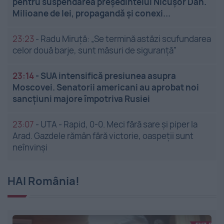
pentru suspendarea președintelui Nicușor Dan.
Milioane de lei, propagandă și conexi...
23:23
-
Radu Miruță: „Se termină astăzi scufundarea
celor două barje, sunt măsuri de siguranţă”
23:14
-
SUA intensifică presiunea asupra
Moscovei. Senatorii americani au aprobat noi
sancțiuni majore împotriva Rusiei
23:07
-
UTA - Rapid, 0-0. Meci fără sare și piper la
Arad. Gazdele rămân fără victorie, oaspeții sunt
neînvinși
HAI România!