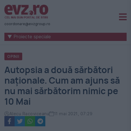
Știri
naționale
coordonare@evzgroup.ro
și
▼ Proiecte speciale
internaționale
|
OPINII
România
Autopsia a două sărbători
-
naționale. Cum am ajuns să
Evenimentul
nu mai sărbătorim nimic pe
Zilei
10 Mai
Alecu Racoviceanu
11 mai 2021, 07:29