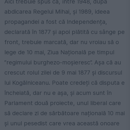
Aici trebuie spus că, între 1948, după
abdicarea Regelui Mihai, și 1989, ideea
propagandei a fost că Independența,
declarată în 1877 și apoi plătită cu sânge pe
front, trebuie marcată, dar nu vroiau să o
lege de 10 mai, Ziua Națională pe timpul
”regimului burghezo-moșieresc”. Așa că au
crescut rolul zilei de 9 mai 1877 și discursul
lui Kogălniceanu. Poate credeți că disputa e
încheiată, dar nu e așa, și acum sunt în
Parlament două proiecte, unul liberal care
să declare zi de sărbătoare națională 10 mai
și unul pesedist care vrea această onoare