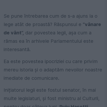
Se pune întrebarea cum de s-a ajuns la o
lege atât de proastă? Răspunsul e
”vânare
de vânt”,
dar povestea legii, așa cum a
rămas ea în arhivele Parlamentului este
interesantă.
Ea este povestea ipocriziei cu care privim
mereu istoria și o adaptăm nevoilor noastre
imediate de comunicare.
Inițiatorul legii este fostul senator, în mai
multe legislaturi, și fost ministru al Culturii,
pentru doar câteva luni,
Puiu Hașotti
.