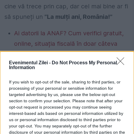
cine vă trece prin cap, dar cel mai bine ar fi
să spuneți un
”La mulți ani, România!”
Ai datorii la ANAF? Cum verifici gratuit,
online, situația fiscală în doar câteva
minute
Evenimentul Zilei -
Do Not Process My Personal
Guvernul a adoptat noi măsuri de
Information
siguranță pentru piața de energie
If you wish to opt-out of the sale, sharing to third parties, or
electrică. Transelectrica poate limita
processing of your personal or sensitive information for
targeted advertising by us, please use the below opt-out
consumul între orele 19:00 și 23:00 dacă
section to confirm your selection. Please note that after your
apar deficite în sistem
opt-out request is processed you may continue seeing
interest-based ads based on personal information utilized by
us or personal information disclosed to third parties prior to
your opt-out. You may separately opt-out of the further
disclosure of your personal information by third parties on the