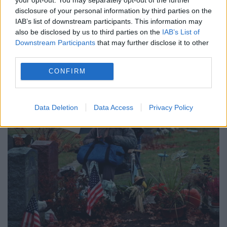
centru. Temperaturile vor fi cuprinse între
disclosure of your personal information by third parties on the
-19 şi 5 grade C. Cerul va...
IAB’s list of downstream participants. This information may
also be disclosed by us to third parties on the
IAB’s List of
Downstream Participants
that may further disclose it to other
CITESTE STIREA
third parties.
CONFIRM
Data Deletion
Data Access
Privacy Policy