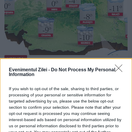
VREMEA
Evenimentul Zilei -
Do Not Process My Personal
PROGNOZA METEO. În sudul, estul şi
Information
centrul ţării vremea va fi rece, geroasă
noaptea şi dimineaţa
If you wish to opt-out of the sale, sharing to third parties, or
processing of your personal or sensitive information for
31 IANUARIE 2014
targeted advertising by us, please use the below opt-out
section to confirm your selection. Please note that after your
Vremea va fi rece, geroasă în special
opt-out request is processed you may continue seeing
interest-based ads based on personal information utilized by
dimineaţa şi noaptea în sud, în est şi local în
us or personal information disclosed to third parties prior to
your opt-out. You may separately opt-out of the further