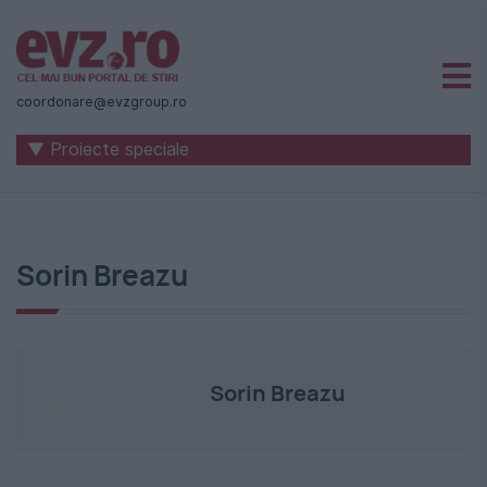
Știri
naționale
coordonare@evzgroup.ro
și
▼ Proiecte speciale
internaționale
|
România
Sorin Breazu
-
Evenimentul
Zilei
Sorin Breazu