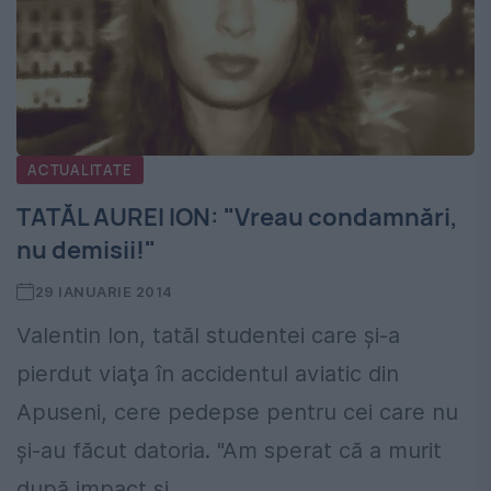
ACTUALITATE
TATĂL AUREI ION: "Vreau condamnări,
nu demisii!"
29 IANUARIE 2014
Valentin Ion, tatăl studentei care şi-a
pierdut viaţa în accidentul aviatic din
Apuseni, cere pedepse pentru cei care nu
şi-au făcut datoria. "Am sperat că a murit
după impact şi...