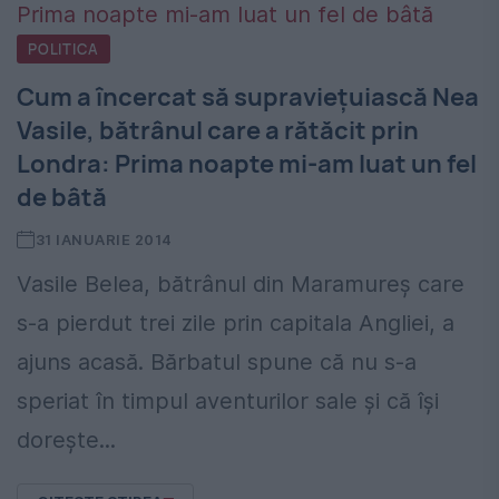
POLITICA
Cum a încercat să supravieţuiască Nea
Vasile, bătrânul care a rătăcit prin
Londra: Prima noapte mi-am luat un fel
de bâtă
31 IANUARIE 2014
Vasile Belea, bătrânul din Maramureş care
s-a pierdut trei zile prin capitala Angliei, a
ajuns acasă. Bărbatul spune că nu s-a
speriat în timpul aventurilor sale şi că îşi
doreşte...