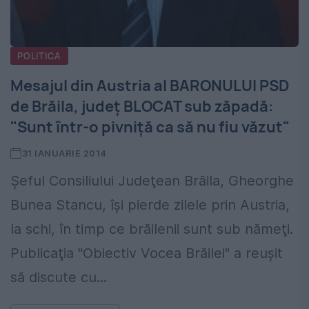
POLITICA
Mesajul din Austria al BARONULUI PSD
de Brăila, judeţ BLOCAT sub zăpadă:
"Sunt într-o pivniţă ca să nu fiu văzut"
31 IANUARIE 2014
Şeful Consiliului Judeţean Brăila, Gheorghe
Bunea Stancu, îşi pierde zilele prin Austria,
la schi, în timp ce brăilenii sunt sub nămeţi.
Publicaţia "Obiectiv Vocea Brăilei" a reuşit
să discute cu...