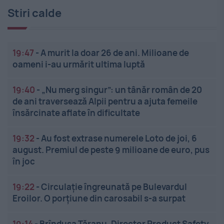
Stiri calde
19:47
-
A murit la doar 26 de ani. Milioane de
oameni i-au urmărit ultima luptă
19:40
-
„Nu merg singur”: un tânăr român de 20
de ani traversează Alpii pentru a ajuta femeile
însărcinate aflate în dificultate
19:32
-
Au fost extrase numerele Loto de joi, 6
august. Premiul de peste 9 milioane de euro, pus
în joc
19:22
-
Circulație îngreunată pe Bulevardul
Eroilor. O porțiune din carosabil s-a surpat
19:14
-
Brîndușa Țăranu, Director Product Safety