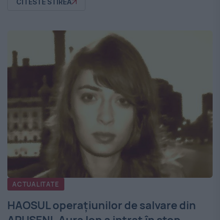
CITESTE STIREA
ACTUALITATE
HAOSUL operaţiunilor de salvare din