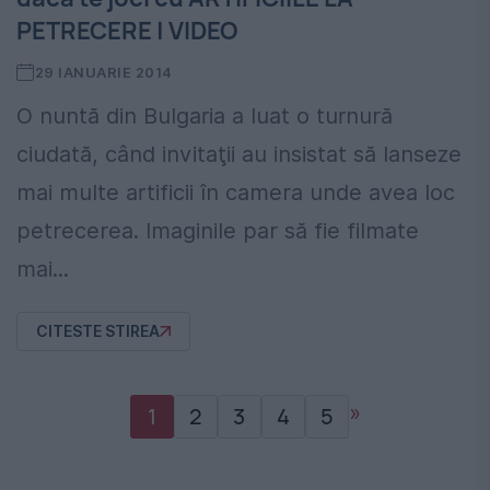
PETRECERE | VIDEO
29 IANUARIE 2014
O nuntă din Bulgaria a luat o turnură
ciudată, când invitaţii au insistat să lanseze
mai multe artificii în camera unde avea loc
petrecerea. Imaginile par să fie filmate
mai...
CITESTE STIREA
»
1
2
3
4
5