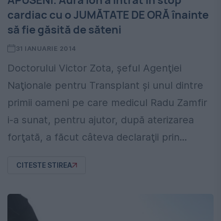
APUSENI. Aura Ion a intrat în stop
cardiac cu o JUMĂTATE DE ORĂ înainte
să fie găsită de săteni
31 IANUARIE 2014
Doctorului Victor Zota, şeful Agenţiei
Naţionale pentru Transplant şi unul dintre
primii oameni pe care medicul Radu Zamfir
i-a sunat, pentru ajutor, după aterizarea
forţată, a făcut câteva declaraţii prin...
CITESTE STIREA