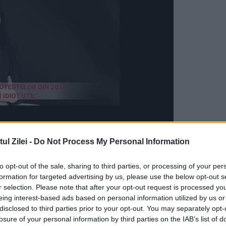
l Zilei -
Do Not Process My Personal Information
de hectare de miriste au ars in judetul Dolj, ia
u zile.
to opt-out of the sale, sharing to third parties, or processing of your per
formation for targeted advertising by us, please use the below opt-out s
 cauza taranilor care au dat foc miristilor,
r selection. Please note that after your opt-out request is processed y
eing interest-based ads based on personal information utilized by us or
 Ieri, pe autostrada dintre Bucuresti si Constant
disclosed to third parties prior to your opt-out. You may separately opt-
losure of your personal information by third parties on the IAB’s list of
c. In urma cu cateva zile, tot langa Autostrada