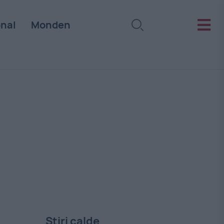
onal
Monden
Stiri calde