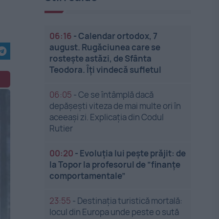
06:16
-
Calendar ortodox, 7
august. Rugăciunea care se
rostește astăzi, de Sfânta
Teodora. Îți vindecă sufletul
06:05
-
Ce se întâmplă dacă
depășești viteza de mai multe ori în
aceeași zi. Explicația din Codul
Rutier
00:20
-
Evoluția lui pește prăjit: de
la Topor la profesorul de ”finanțe
comportamentale”
23:55
-
Destinația turistică mortală:
locul din Europa unde peste o sută