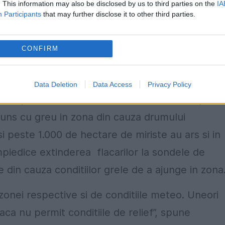
. This information may also be disclosed by us to third parties on the
IA
Participants
that may further disclose it to other third parties.
atia uscata si miristi”, spune Gabriela
CONFIRM
rmatii si relatii publice al Inspectoratului
Data Deletion
Data Access
Privacy Policy
u zile, in Caras-Severin 200 de hectare de padu
ajuns cu greu in zona din cauza drumului
 peste 1.000 de hectare de miriste au ars si in
impiedice extinderea flacarilor la sondele de
e din cauza conditiilor grele de a ajunge in zona
a zonei respective si de conditiile meteo. Uneori
aca nu permit conditiile de relief”, spune