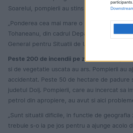
participants
Soarelui, pompierii au stins alte incendii.
Downstream 
„Ponderea cea mai mare o au arderile la veget
Tohaneanu, din cadrul Departamentului de info
General pentru Situatii de Urgenta.
Peste 200 de incendii pe zi
In ultimele patr
si de vegetatie uscata au ars. Pompierii au 
accidentat. Peste 50 de hectare de padure si
judetul Dolj. Pompierii, care au incercat sa 
petrol din apropiere, au avut si aici problem
„Sunt situatii dificile, in functie de geografi
trebuie s-o ia pe jos pentru a ajunge acolo d