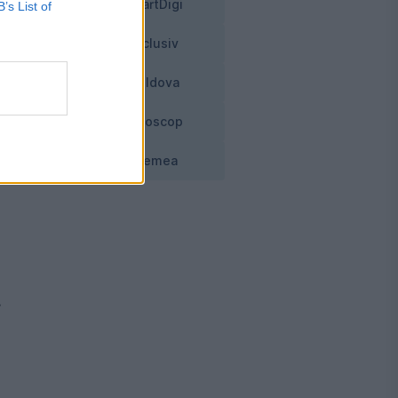
SmartDigi
B’s List of
Exclusiv
Moldova
Horoscop
Vremea
re
.