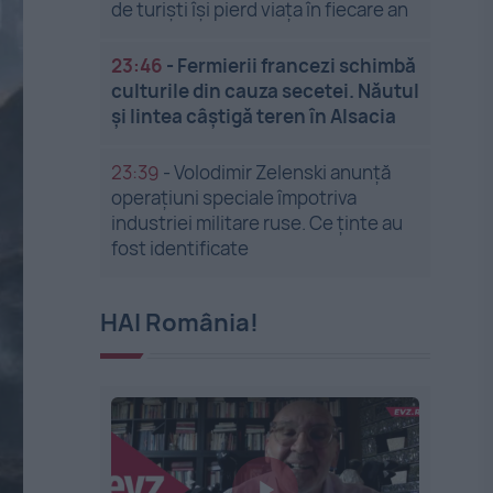
de turiști își pierd viața în fiecare an
23:46
-
Fermierii francezi schimbă
culturile din cauza secetei. Năutul
și lintea câștigă teren în Alsacia
23:39
-
Volodimir Zelenski anunță
operațiuni speciale împotriva
industriei militare ruse. Ce ținte au
fost identificate
HAI România!