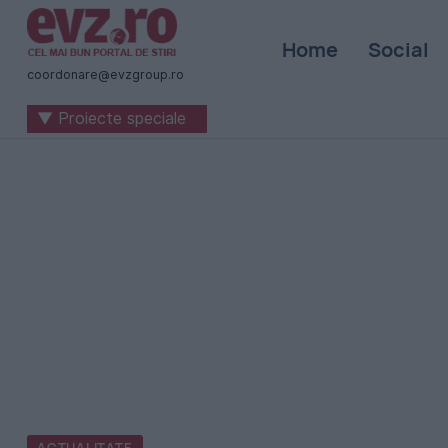
Știri
Home
Social
naționale
coordonare@evzgroup.ro
și
▼ Proiecte speciale
internaționale
|
România
-
Evenimentul
Zilei