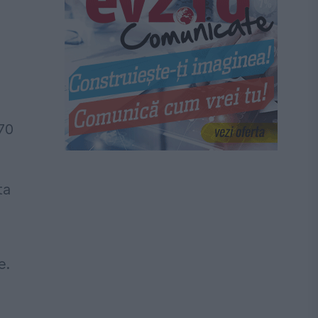
,
 70
ta
e.
u