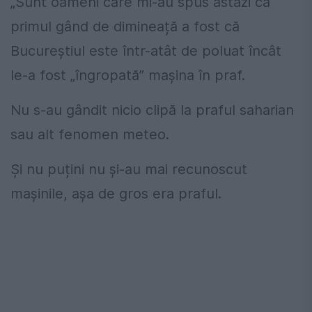
„Sunt oameni care mi-au spus astăzi că
primul gând de dimineață a fost că
Bucureștiul este într-atât de poluat încât
le-a fost „îngropată” mașina în praf.
Nu s-au gândit nicio clipă la praful saharian
sau alt fenomen meteo.
Și nu puțini nu și-au mai recunoscut
mașinile, așa de gros era praful.