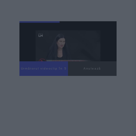
Următorul videoclip în 4
Anulează