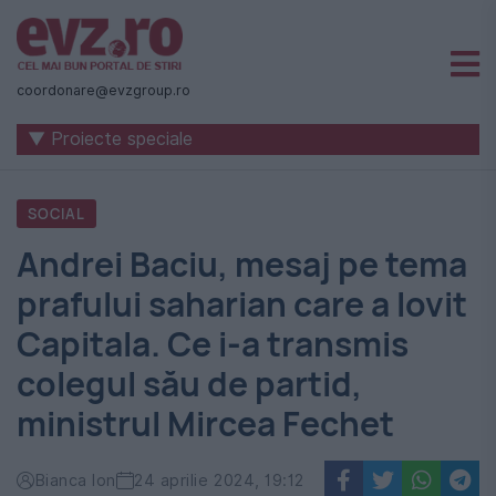
Știri
naționale
coordonare@evzgroup.ro
și
▼ Proiecte speciale
internaționale
|
SOCIAL
România
Andrei Baciu, mesaj pe tema
-
prafului saharian care a lovit
Evenimentul
Capitala. Ce i-a transmis
Zilei
colegul său de partid,
ministrul Mircea Fechet
Bianca Ion
24 aprilie 2024, 19:12