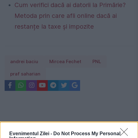
Cum verifici dacă ai datorii la Primărie?
Metoda prin care afli online dacă ai
restanțe la taxe și impozite
andrei baciu
Mircea Fechet
PNL
praf saharian
Evenimentul Zilei -
Do Not Process My Personal