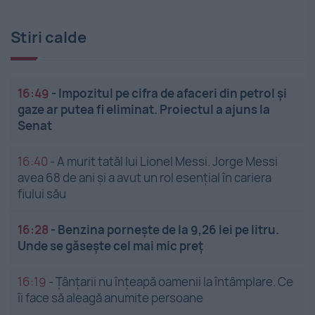
Stiri calde
16:49
-
Impozitul pe cifra de afaceri din petrol și
gaze ar putea fi eliminat. Proiectul a ajuns la
Senat
16:40
-
A murit tatăl lui Lionel Messi. Jorge Messi
avea 68 de ani și a avut un rol esențial în cariera
fiului său
16:28
-
Benzina pornește de la 9,26 lei pe litru.
Unde se găsește cel mai mic preț
16:19
-
Țânțarii nu înțeapă oamenii la întâmplare. Ce
îi face să aleagă anumite persoane