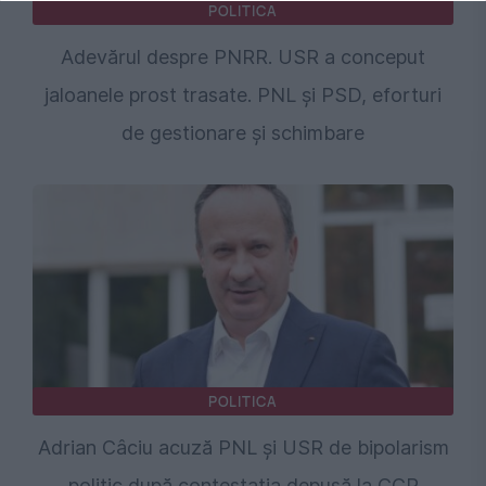
POLITICA
Adevărul despre PNRR. USR a conceput
jaloanele prost trasate. PNL și PSD, eforturi
de gestionare și schimbare
POLITICA
Adrian Câciu acuză PNL și USR de bipolarism
politic după contestația depusă la CCR