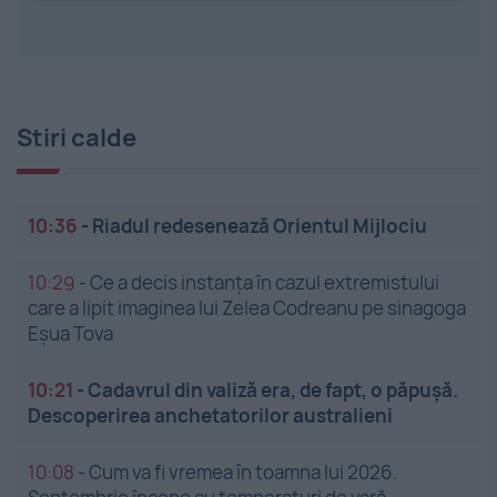
Stiri calde
10:36
-
Riadul redesenează Orientul Mijlociu
10:29
-
Ce a decis instanța în cazul extremistului
care a lipit imaginea lui Zelea Codreanu pe sinagoga
Eșua Tova
10:21
-
Cadavrul din valiză era, de fapt, o păpușă.
Descoperirea anchetatorilor australieni
10:08
-
Cum va fi vremea în toamna lui 2026.