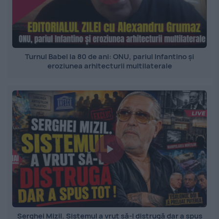
Turnul Babel la 80 de ani: ONU, pariul Infantino și
eroziunea arhitecturii multilaterale
Serghei Mizil. Sistemul a vrut să-l distrugă dar a spus