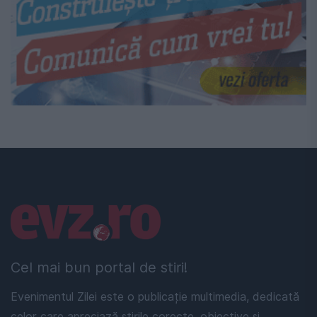
Linkuri utile
Cel mai bun portal de stiri!
Evenimentul Zilei este o publicație multimedia, dedicată
celor care apreciază știrile corecte, obiective și