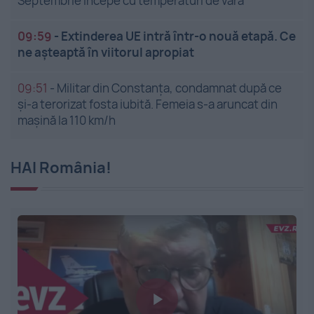
Septembrie începe cu temperaturi de vară
09:59
-
Extinderea UE intră într-o nouă etapă. Ce
ne așteaptă în viitorul apropiat
09:51
-
Militar din Constanța, condamnat după ce
și-a terorizat fosta iubită. Femeia s-a aruncat din
mașină la 110 km/h
HAI România!