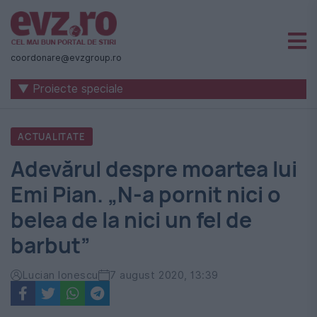
Știri
naționale
coordonare@evzgroup.ro
și
▼ Proiecte speciale
internaționale
|
ACTUALITATE
România
Adevărul despre moartea lui
-
Emi Pian. „N-a pornit nici o
Evenimentul
belea de la nici un fel de
Zilei
barbut”
Lucian Ionescu
7 august 2020, 13:39