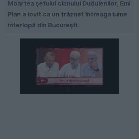
Moartea șefului clanului Duduienilor, Emi
Pian a lovit ca un trăznet întreaga lume
interlopă din București.
Următorul videoclip în 5
Anulează