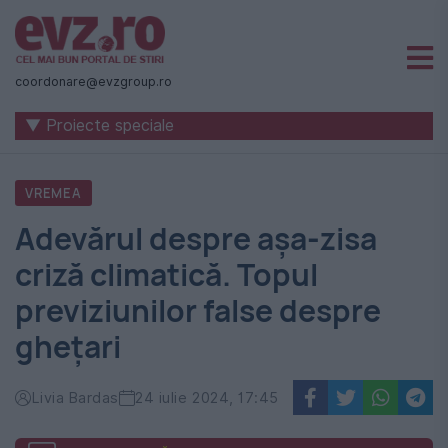
Știri
naționale
coordonare@evzgroup.ro
și
▼ Proiecte speciale
internaționale
|
VREMEA
România
Adevărul despre așa-zisa
-
criză climatică. Topul
Evenimentul
previziunilor false despre
Zilei
ghețari
Livia Bardas
24 iulie 2024, 17:45