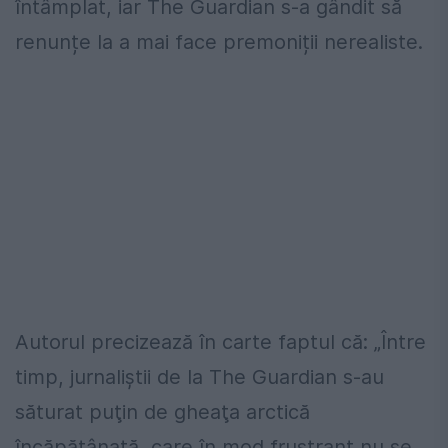
întâmplat, iar The Guardian s-a gândit să
renunțe la a mai face premoniții nerealiste.
Autorul precizează în carte faptul că: „Între
timp, jurnaliştii de la The Guardian s-au
săturat puţin de gheaţa arctică
încăpăţânată, care în mod frustrant nu se