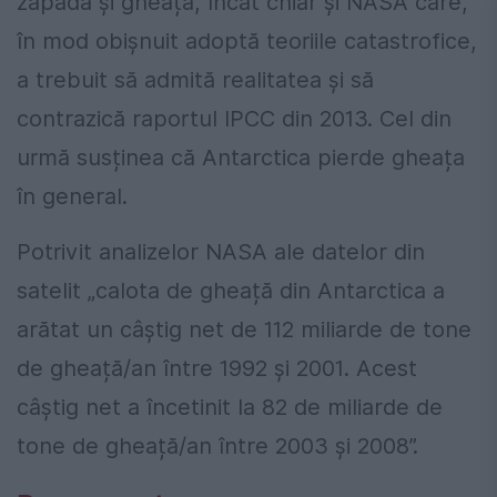
zăpadă și gheață, încât chiar și NASA care,
în mod obișnuit adoptă teoriile catastrofice,
a trebuit să admită realitatea și să
contrazică raportul IPCC din 2013. Cel din
urmă susținea că Antarctica pierde gheața
în general.
Potrivit analizelor NASA ale datelor din
satelit „calota de gheață din Antarctica a
arătat un câștig net de 112 miliarde de tone
de gheață/an între 1992 și 2001. Acest
câștig net a încetinit la 82 de miliarde de
tone de gheață/an între 2003 și 2008”.