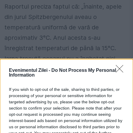
Raportul preciza faptul că: „Înainte, apele
din jurul Spitzbergenului aveau o
temperatură uniformă de vară de
aproximativ 3°C. Anul acesta s-au
înregistrat temperaturi de până la 15°C.
Iarna trecută oceanul nu a înghețat nici
măcar pe coasta de nord a
Evenimentul Zilei -
Do Not Process My Personal
Information
Spitzbergenului”. David Craig adaugă: „Atât
de gravă era situația, încât până în 1934
If you wish to opt-out of the sale, sharing to third parties, or
processing of your personal or sensitive information for
oamenii de știință speculau că topirea gheții
targeted advertising by us, please use the below opt-out
section to confirm your selection. Please note that after your
ar putea provoca o inundație globală, care
opt-out request is processed you may continue seeing
ar putea ridica nivelul apei cu până la 150
interest-based ads based on personal information utilized by
us or personal information disclosed to third parties prior to
de picioare (46 de metri). ”
your opt-out. You may separately opt-out of the further