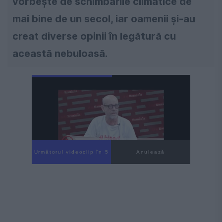
vorbește de schimbările climatice de
mai bine de un secol, iar oamenii și-au
creat diverse opinii în legătură cu
această nebuloasă.
Următorul videoclip în 3
Anulează