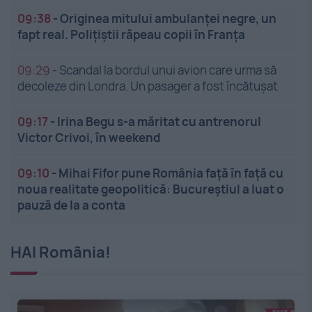
09:38
-
Originea mitului ambulanței negre, un
fapt real. Polițiștii răpeau copii în Franța
09:29
-
Scandal la bordul unui avion care urma să
decoleze din Londra. Un pasager a fost încătușat
09:17
-
Irina Begu s-a măritat cu antrenorul
Victor Crivoi, în weekend
09:10
-
Mihai Fifor pune România față în față cu
noua realitate geopolitică: Bucureștiul a luat o
pauză de la a conta
HAI România!