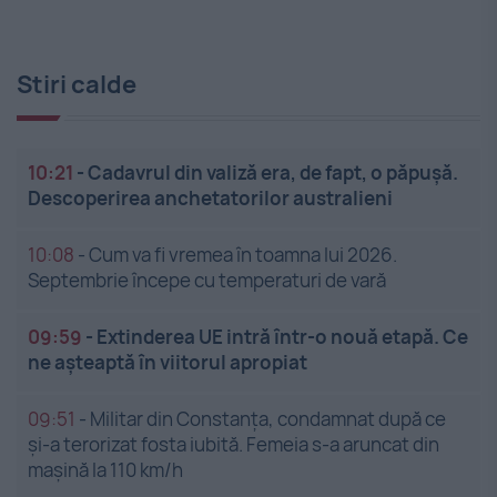
Stiri calde
10:21
-
Cadavrul din valiză era, de fapt, o păpușă.
Descoperirea anchetatorilor australieni
10:08
-
Cum va fi vremea în toamna lui 2026.
Septembrie începe cu temperaturi de vară
09:59
-
Extinderea UE intră într-o nouă etapă. Ce
ne așteaptă în viitorul apropiat
09:51
-
Militar din Constanța, condamnat după ce
și-a terorizat fosta iubită. Femeia s-a aruncat din
mașină la 110 km/h